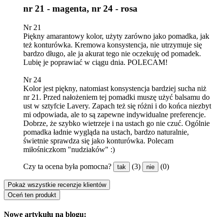
nr 21 - magenta, nr 24 - rosa
Nr 21
Piękny amarantowy kolor, użyty zarówno jako pomadka, jak
też konturówka. Kremowa konsystencja, nie utrzymuje się
bardzo długo, ale ja akurat tego nie oczekuję od pomadek.
Lubię je poprawiać w ciągu dnia. POLECAM!
Nr 24
Kolor jest piękny, natomiast konsystencja bardziej sucha niż
nr 21. Przed nałożeniem tej pomadki muszę użyć balsamu do
ust w sztyfcie Lavery. Zapach też się różni i do końca niezbyt
mi odpowiada, ale to są zapewne indywidualne preferencje.
Dobrze, że szybko wietrzeje i na ustach go nie czuć. Ogólnie
pomadka ładnie wygląda na ustach, bardzo naturalnie,
świetnie sprawdza się jako konturówka. Polecam
miłośniczkom "nudziaków" :)
Czy ta ocena była pomocna?
(3)
(0)
tak
nie
Pokaż wszystkie recenzje klientów
Oceń ten produkt
Nowe artykułu na blogu: