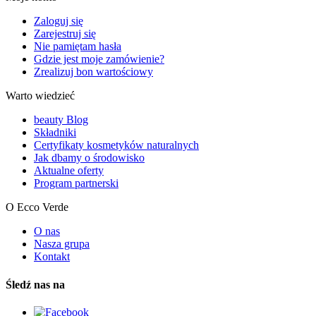
Zaloguj się
Zarejestruj się
Nie pamiętam hasła
Gdzie jest moje zamówienie?
Zrealizuj bon wartościowy
Warto wiedzieć
beauty Blog
Składniki
Certyfikaty kosmetyków naturalnych
Jak dbamy o środowisko
Aktualne oferty
Program partnerski
O Ecco Verde
O nas
Nasza grupa
Kontakt
Śledź nas na