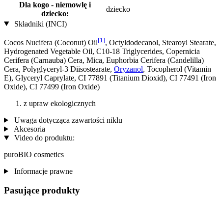
Dla kogo - niemowlę i
dziecko
dziecko:
Składniki (INCI)
[1]
Cocos Nucifera (Coconut) Oil
, Octyldodecanol, Stearoyl Stearate,
Hydrogenated Vegetable Oil, C10-18 Triglycerides, Copernicia
Cerifera (Carnauba) Cera, Mica, Euphorbia Cerifera (Candelilla)
Cera, Polyglyceryl-3 Diisostearate,
Oryzanol
, Tocopherol (Vitamin
E), Glyceryl Caprylate, CI 77891 (Titanium Dioxid), CI 77491 (Iron
Oxide), CI 77499 (Iron Oxide)
z upraw ekologicznych
Uwaga dotycząca zawartości niklu
Akcesoria
Video do produktu:
puroBIO cosmetics
Informacje prawne
Pasujące produkty