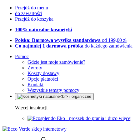
Przejdź do menu
do zawartości
Przejdź do koszyka
100% naturalne kosmetyki
Polska: Darmowa wysyłka standardowa
od 199,00 zł
Co najmniej 1 darmowa próbka
do każdego zamówienia
Pomoc
Gdzie jest moje zamówienie?
Zwroty
Koszty dostawy
Opcje płatności
Kontakt
Wszystkie tematy pomocy
Więcej inspiracji
Eko - proszek do prania i dużo więcej