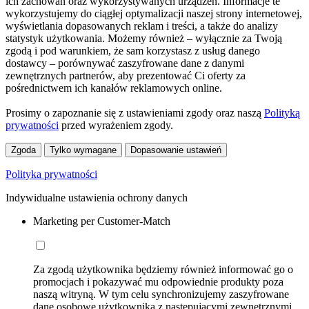
ich zachowań oraz wykorzystywanych urządzeń. Informacje te
wykorzystujemy do ciągłej optymalizacji naszej strony internetowej,
wyświetlania dopasowanych reklam i treści, a także do analizy
statystyk użytkowania. Możemy również – wyłącznie za Twoją
zgodą i pod warunkiem, że sam korzystasz z usług danego
dostawcy – porównywać zaszyfrowane dane z danymi
zewnętrznych partnerów, aby prezentować Ci oferty za
pośrednictwem ich kanałów reklamowych online.
Prosimy o zapoznanie się z ustawieniami zgody oraz naszą
Polityką
prywatności
przed wyrażeniem zgody.
Zgoda
Tylko wymagane
Dopasowanie ustawień
Polityka prywatności
Indywidualne ustawienia ochrony danych
Marketing per Customer-Match
Za zgodą użytkownika będziemy również informować go o
promocjach i pokazywać mu odpowiednie produkty poza
naszą witryną. W tym celu synchronizujemy zaszyfrowane
dane osobowe użytkownika z następującymi zewnętrznymi