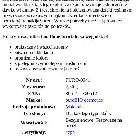
umożliwia blask każdego koloru, a skóra otrzymuje jednocześnie
dawkę witaminy E i jest chroniona i pielęgnowana dzięki roślinnym
przeciwzmarszczkowym olejkom. Kredka ta dba także o
perfekcyjny makijaż oczu. W razie potrzeby można ją również
wykorzystać jako róż do policzków.
Kolory
rosa antico i mattone bruciato są wegańskie!
praktyczny i wszechstronny
łatwa do nakładania
promienne kolory
z pielęgnującymi olejkami roślinnymi
można stosować również jako róż
Nr art.:
PURO-0041
Zawartość:
2,30 g
EAN:
8051411360612
Marka:
puroBIO cosmetics
Rodzaje produktów:
Makijaż
Typ skóry:
Dla każdego typu skóry
Bezglutenowe, Testowane na
Właściwości:
nikiel
Certyfikaty:
ccpb