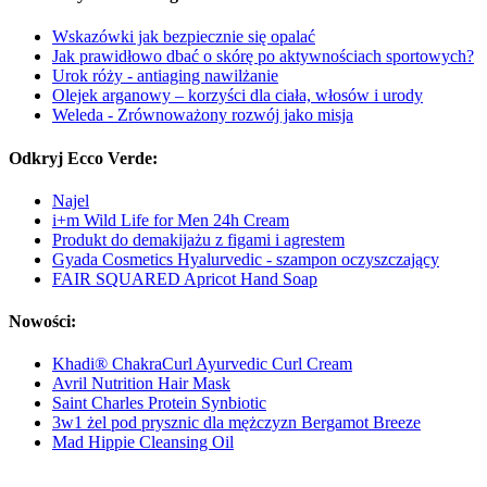
Wskazówki jak bezpiecznie się opalać
Jak prawidłowo dbać o skórę po aktywnościach sportowych?
Urok róży - antiaging nawilżanie
Olejek arganowy – korzyści dla ciała, włosów i urody
Weleda - Zrównoważony rozwój jako misja
Odkryj Ecco Verde:
Najel
i+m Wild Life for Men 24h Cream
Produkt do demakijażu z figami i agrestem
Gyada Cosmetics Hyalurvedic - szampon oczyszczający
FAIR SQUARED Apricot Hand Soap
Nowości:
Khadi® ChakraCurl Ayurvedic Curl Cream
Avril Nutrition Hair Mask
Saint Charles Protein Synbiotic
3w1 żel pod prysznic dla mężczyzn Bergamot Breeze
Mad Hippie Cleansing Oil