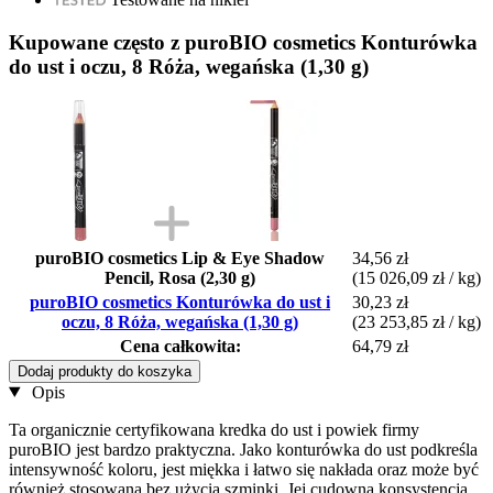
Kupowane często z puroBIO cosmetics Konturówka
do ust i oczu, 8 Róża, wegańska (1,30 g)
puroBIO cosmetics Lip & Eye Shadow
34,56 zł
Pencil, Rosa (2,30 g)
(15 026,09 zł / kg)
puroBIO cosmetics Konturówka do ust i
30,23 zł
oczu, 8 Róża, wegańska (1,30 g)
(23 253,85 zł / kg)
Cena całkowita:
64,79 zł
Dodaj produkty do koszyka
Opis
Ta organicznie certyfikowana kredka do ust i powiek firmy
puroBIO jest bardzo praktyczna. Jako konturówka do ust podkreśla
intensywność koloru, jest miękka i łatwo się nakłada oraz może być
również stosowana bez użycia szminki. Jej cudowna konsystencja