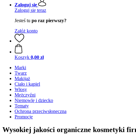
Zaloguj się
Zaloguj się teraz
Jesteś tu
po raz pierwszy?
Załóż konto
Koszyk
0,00 zł
Marki
Twarz
Makijaż
Ciało i kąpiel
Włosy
Mężczyźni
Niemowlę i dziecko
Tematy
Ochrona przeciwsłoneczna
Promocje
Wysokiej jakości organiczne kosmetyki 