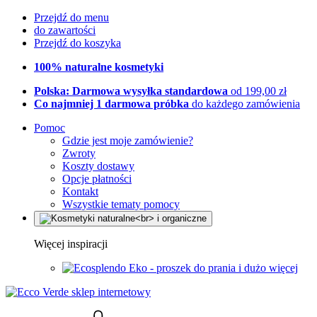
Przejdź do menu
do zawartości
Przejdź do koszyka
100% naturalne kosmetyki
Polska: Darmowa wysyłka standardowa
od 199,00 zł
Co najmniej 1 darmowa próbka
do każdego zamówienia
Pomoc
Gdzie jest moje zamówienie?
Zwroty
Koszty dostawy
Opcje płatności
Kontakt
Wszystkie tematy pomocy
Więcej inspiracji
Eko - proszek do prania i dużo więcej