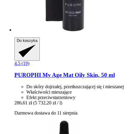
Do koszyka
4.5 (19)
PUROPHI
My Age Mat Oily Skin, 50 ml
Do skóry dojrzałej, przetłuszczającej się i mieszanej
Właściwości mieszające
Efekt przeciwstarzeniowy
286,61 zł
(5 732,20 zł / l)
Darmowa dostawa do 11 sierpnia