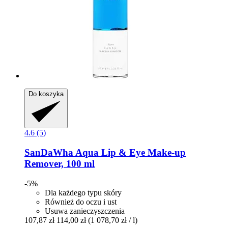
Do koszyka
4.6 (5)
SanDaWha
Aqua Lip & Eye Make-​up
Remover, 100 ml
-5%
Dla każdego typu skóry
Również do oczu i ust
Usuwa zanieczyszczenia
107,87 zł
114,00 zł
(1 078,70 zł / l)