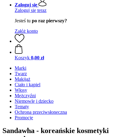
Zaloguj się
Zaloguj się teraz
Jesteś tu
po raz pierwszy?
Załóż konto
Koszyk
0,00 zł
Marki
Twarz
Makijaż
Ciało i kąpiel
Włosy
Mężczyźni
Niemowlę i dziecko
Tematy
Ochrona przeciwsłoneczna
Promocje
Sandawha - koreańskie kosmetyki