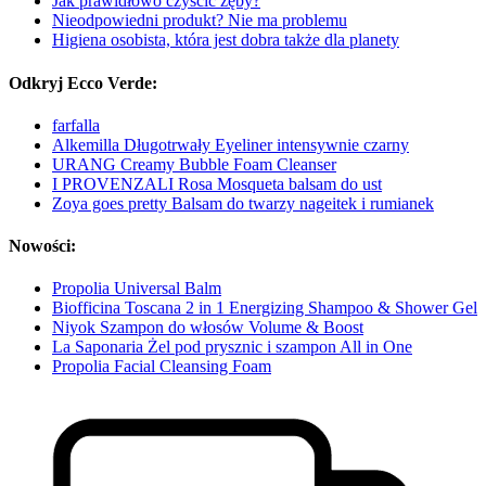
Jak prawidłowo czyścić zęby?
Nieodpowiedni produkt? Nie ma problemu
Higiena osobista, która jest dobra także dla planety
Odkryj Ecco Verde:
farfalla
Alkemilla Długotrwały Eyeliner intensywnie czarny
URANG Creamy Bubble Foam Cleanser
I PROVENZALI Rosa Mosqueta balsam do ust
Zoya goes pretty Balsam do twarzy nageitek i rumianek
Nowości:
Propolia Universal Balm
Biofficina Toscana 2 in 1 Energizing Shampoo & Shower Gel
Niyok Szampon do włosów Volume & Boost
La Saponaria Żel pod prysznic i szampon All in One
Propolia Facial Cleansing Foam