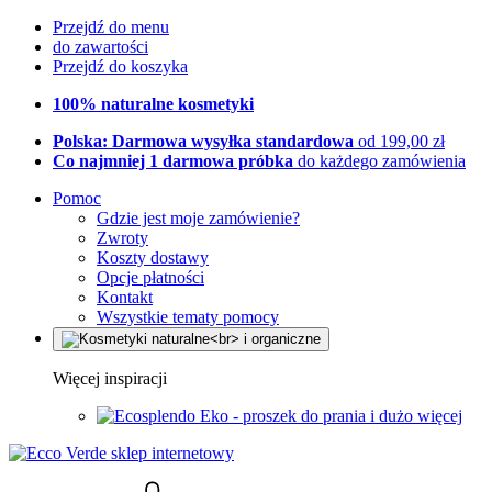
Przejdź do menu
do zawartości
Przejdź do koszyka
100% naturalne kosmetyki
Polska: Darmowa wysyłka standardowa
od 199,00 zł
Co najmniej 1 darmowa próbka
do każdego zamówienia
Pomoc
Gdzie jest moje zamówienie?
Zwroty
Koszty dostawy
Opcje płatności
Kontakt
Wszystkie tematy pomocy
Więcej inspiracji
Eko - proszek do prania i dużo więcej