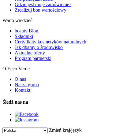
Gdzie jest moje zamówienie?
Zrealizuj bon wartościowy
Warto wiedzieć
beauty Blog
Składniki
Certyfikaty kosmetyków naturalnych
Jak dbamy o środowisko
Aktualne oferty
Program partnerski
O Ecco Verde
O nas
Nasza grupa
Kontakt
Śledź nas na
Zmień kraj/język