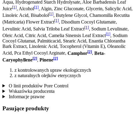
Aqua, Hydrogenated Starch Hydrolysate, Aloe Barbadensis Leaf
[1]
[1]
Juice
, Alcohol
, Algin, Zinc Gluconate, Glycerin, Salicylic Acid,
[1]
Linoleic Acid, Bisabolol
, Butylene Glycol, Chamomilla Recutita
[1]
(Matricaria) Flower Extract
, Disodium Cocoyl Glutamate,
[1]
Levulinic Acid, Salvia Triloba Leaf Extract
, Sodium Levulinate,
[1]
Oleic Acid, Citric Acid, Camelia Sinensis Leaf Extract
, Sodium
Cocoyl Glutamat, Palmiticacid, Stearic Acid, Enantia Chlorantha
Bark Extract, Linolenic Acid, Tocopherol (Vitamin E), Oleanolic
[2]
Acid, Pca Ethyl Cocoyl Arginate,
Camphor
,
Beta-
[2]
[2]
Caryophyllene
,
Pinene
z kontrolowanych upraw ekologicznych
z naturalnych olejków eterycznych
O linii produktów Pore Control
Wskazówka producenta
Informacje prawne
Pasujące produkty