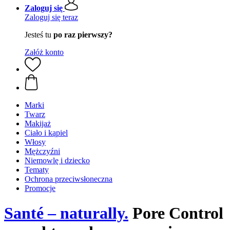
Zaloguj się
Zaloguj się teraz
Jesteś tu
po raz pierwszy?
Załóż konto
Marki
Twarz
Makijaż
Ciało i kąpiel
Włosy
Mężczyźni
Niemowlę i dziecko
Tematy
Ochrona przeciwsłoneczna
Promocje
Santé – naturally.
Pore Control