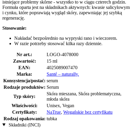
istniejące problemy skórne - wszystko to w ciągu czterech godzin.
Formuła oparta jest na składnikach aktywnych: kwasie salicylowym
i cynku, które poprawiają wygląd skóry, zapewniając jej szybką
regenerację.
Stosowanie:
Nakładać bezpośrednio na wypryski rano i wieczorem.
W razie potrzeby stosować kilka razy dziennie.
Nr art.:
LOGO-4078000
Zawartość:
15 ml
EAN:
4025089007470
Marka:
Santé – naturally.
Konsystencja/postać:
serum
Rodzaje produktów:
Serum
Skóra mieszana, Skóra problematyczna,
Typ skóry:
młoda skóra
Właściwości:
Unisex, Vegan
Certyfikaty:
NaTrue
,
Wegańskie bez certyfikatu
Rodzaj opakowania:
tubka
Składniki (INCI)