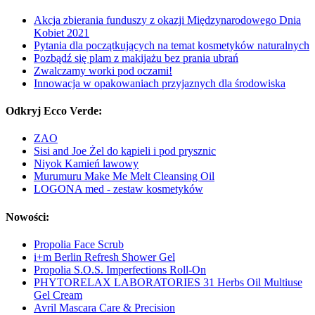
Akcja zbierania funduszy z okazji Międzynarodowego Dnia
Kobiet 2021
Pytania dla początkujących na temat kosmetyków naturalnych
Pozbądź się plam z makijażu bez prania ubrań
Zwalczamy worki pod oczami!
Innowacja w opakowaniach przyjaznych dla środowiska
Odkryj Ecco Verde:
ZAO
Sisi and Joe Żel do kąpieli i pod prysznic
Niyok Kamień lawowy
Murumuru Make Me Melt Cleansing Oil
LOGONA med - zestaw kosmetyków
Nowości:
Propolia Face Scrub
i+m Berlin Refresh Shower Gel
Propolia S.O.S. Imperfections Roll-On
PHYTORELAX LABORATORIES 31 Herbs Oil Multiuse
Gel Cream
Avril Mascara Care & Precision