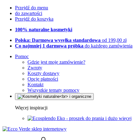
Przejdź do menu
do zawartości
Przejdź do koszyka
100% naturalne kosmetyki
Polska: Darmowa wysyłka standardowa
od 199,00 zł
Co najmniej 1 darmowa próbka
do każdego zamówienia
Pomoc
Gdzie jest moje zamówienie?
Zwroty
Koszty dostawy
Opcje płatności
Kontakt
Wszystkie tematy pomocy
Więcej inspiracji
Eko - proszek do prania i dużo więcej