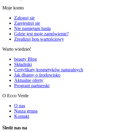
Moje konto
Zaloguj się
Zarejestruj się
Nie pamiętam hasła
Gdzie jest moje zamówienie?
Zrealizuj bon wartościowy
Warto wiedzieć
beauty Blog
Składniki
Certyfikaty kosmetyków naturalnych
Jak dbamy o środowisko
Aktualne oferty
Program partnerski
O Ecco Verde
O nas
Nasza grupa
Kontakt
Śledź nas na