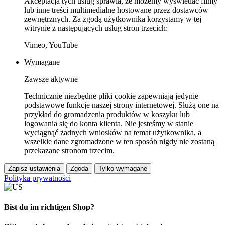
Akceptacja tych usług sprawia, że możemy wyświetlać filmy
lub inne treści multimedialne hostowane przez dostawców
zewnętrznych. Za zgodą użytkownika korzystamy w tej
witrynie z następujących usług stron trzecich:
Vimeo, YouTube
Wymagane
Zawsze aktywne
Technicznie niezbędne pliki cookie zapewniają jedynie
podstawowe funkcje naszej strony internetowej. Służą one na
przykład do gromadzenia produktów w koszyku lub
logowania się do konta klienta. Nie jesteśmy w stanie
wyciągnąć żadnych wniosków na temat użytkownika, a
wszelkie dane zgromadzone w ten sposób nigdy nie zostaną
przekazane stronom trzecim.
Zapisz ustawienia
Zgoda
Tylko wymagane
Polityka prywatności
Bist du im richtigen Shop?