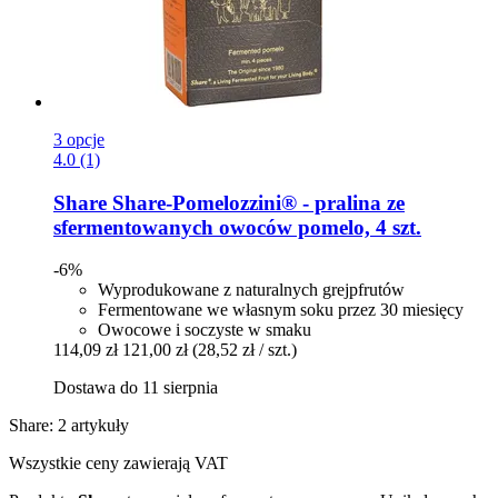
3 opcje
4.0 (1)
Share
Share-​Pomelozzini® -​ pralina ze
sfermentowanych owoców pomelo, 4 szt.
-6%
Wyprodukowane z naturalnych grejpfrutów
Fermentowane we własnym soku przez 30 miesięcy
Owocowe i soczyste w smaku
114,09 zł
121,00 zł
(28,52 zł / szt.)
Dostawa do 11 sierpnia
Share: 2 artykuły
Wszystkie ceny zawierają VAT