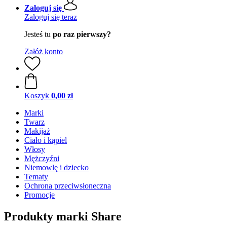
Zaloguj się
Zaloguj się teraz
Jesteś tu
po raz pierwszy?
Załóż konto
Koszyk
0,00 zł
Marki
Twarz
Makijaż
Ciało i kąpiel
Włosy
Mężczyźni
Niemowlę i dziecko
Tematy
Ochrona przeciwsłoneczna
Promocje
Produkty marki Share