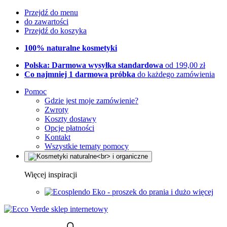
Przejdź do menu
do zawartości
Przejdź do koszyka
100% naturalne kosmetyki
Polska: Darmowa wysyłka standardowa
od 199,00 zł
Co najmniej 1 darmowa próbka
do każdego zamówienia
Pomoc
Gdzie jest moje zamówienie?
Zwroty
Koszty dostawy
Opcje płatności
Kontakt
Wszystkie tematy pomocy
Więcej inspiracji
Eko - proszek do prania i dużo więcej