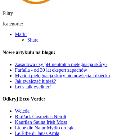
Filtry
Kategorie:
Marki
Share
Nowe artykułu na blogu:
Zasadowa czy pH neutralna pielęgnacja skóry?
Farfalla - od 30 lat ekspert zapachów
Mycie i pielęgnacja skóry niemowlęcia i dziecka
Jak zwalczać łupież?
Let's talk eyeliner!
Odkryj Ecco Verde:
Weleda
BioPark Cosmetics Neroli
Kaurilan Sauna Irish Moss
Liebe die Natur Mydło do rąk
Le Erbe di Janas Amla