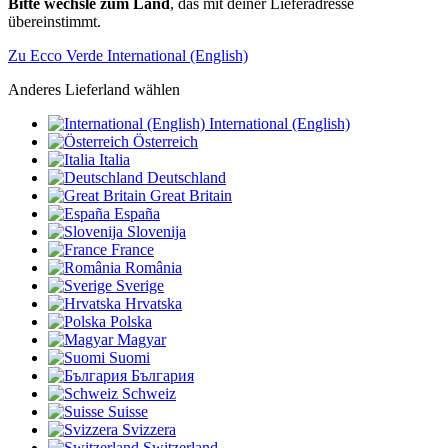
Bitte wechsle zum Land
, das mit deiner Lieferadresse
übereinstimmt.
Zu Ecco Verde International (English)
Anderes Lieferland wählen
International (English)
Österreich
Italia
Deutschland
Great Britain
España
Slovenija
France
România
Sverige
Hrvatska
Polska
Magyar
Suomi
България
Schweiz
Suisse
Svizzera
Switzerland