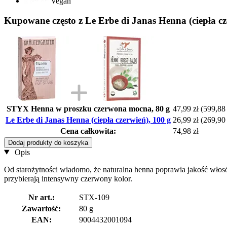
Vegan
Kupowane często z Le Erbe di Janas Henna (ciepła cz
STYX Henna w proszku czerwona mocna, 80 g
47,99 zł
(599,88 
Le Erbe di Janas Henna (ciepła czerwień), 100 g
26,99 zł
(269,90 
Cena całkowita:
74,98 zł
Dodaj produkty do koszyka
Opis
Od starożytności wiadomo, że naturalna henna poprawia jakość wło
przybierają intensywny czerwony kolor.
Nr art.:
STX-109
Zawartość:
80 g
EAN:
9004432001094