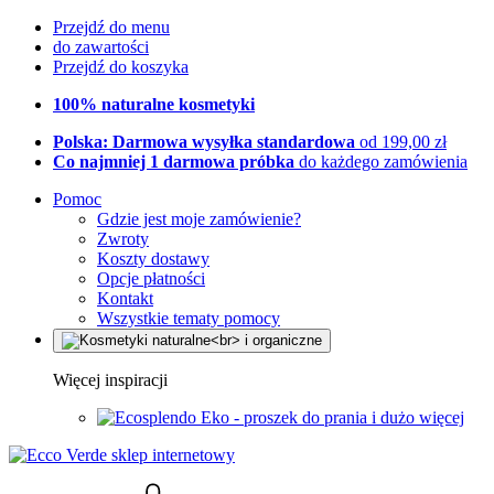
Przejdź do menu
do zawartości
Przejdź do koszyka
100% naturalne kosmetyki
Polska: Darmowa wysyłka standardowa
od 199,00 zł
Co najmniej 1 darmowa próbka
do każdego zamówienia
Pomoc
Gdzie jest moje zamówienie?
Zwroty
Koszty dostawy
Opcje płatności
Kontakt
Wszystkie tematy pomocy
Więcej inspiracji
Eko - proszek do prania i dużo więcej