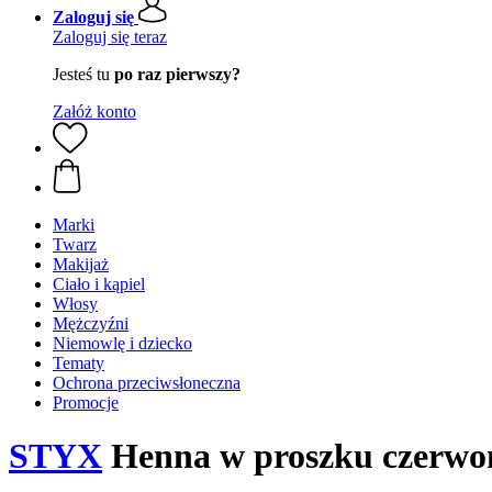
Zaloguj się
Zaloguj się teraz
Jesteś tu
po raz pierwszy?
Załóż konto
Marki
Twarz
Makijaż
Ciało i kąpiel
Włosy
Mężczyźni
Niemowlę i dziecko
Tematy
Ochrona przeciwsłoneczna
Promocje
STYX
Henna w proszku czerwon