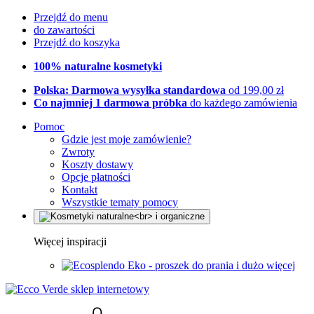
Przejdź do menu
do zawartości
Przejdź do koszyka
100% naturalne kosmetyki
Polska: Darmowa wysyłka standardowa
od 199,00 zł
Co najmniej 1 darmowa próbka
do każdego zamówienia
Pomoc
Gdzie jest moje zamówienie?
Zwroty
Koszty dostawy
Opcje płatności
Kontakt
Wszystkie tematy pomocy
Więcej inspiracji
Eko - proszek do prania i dużo więcej