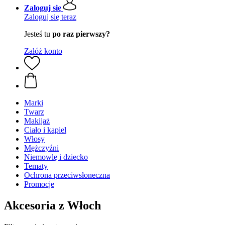
Zaloguj się
Zaloguj się teraz
Jesteś tu
po raz pierwszy?
Załóż konto
Marki
Twarz
Makijaż
Ciało i kąpiel
Włosy
Mężczyźni
Niemowlę i dziecko
Tematy
Ochrona przeciwsłoneczna
Promocje
Akcesoria z Włoch