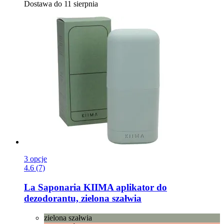
Dostawa do 11 sierpnia
3 opcje
4.6 (7)
La Saponaria
KIIMA aplikator do
dezodorantu, zielona szałwia
zielona szałwia