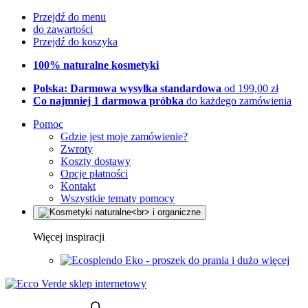
Przejdź do menu
do zawartości
Przejdź do koszyka
100% naturalne kosmetyki
Polska: Darmowa wysyłka standardowa
od 199,00 zł
Co najmniej 1 darmowa próbka
do każdego zamówienia
Pomoc
Gdzie jest moje zamówienie?
Zwroty
Koszty dostawy
Opcje płatności
Kontakt
Wszystkie tematy pomocy
Więcej inspiracji
Eko - proszek do prania i dużo więcej