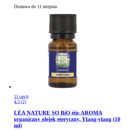
Dostawa do 11 sierpnia
11 opcji
4.5 (2)
LÉA NATURE SO BiO étic
AROMA
organiczny olejek eteryczny, Ylang-​ylang (10
ml)