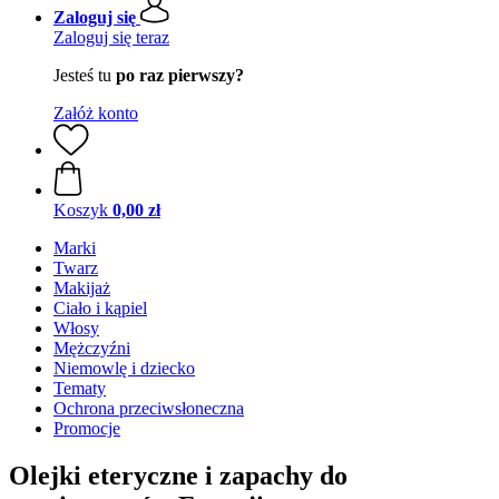
Zaloguj się
Zaloguj się teraz
Jesteś tu
po raz pierwszy?
Załóż konto
Koszyk
0,00 zł
Marki
Twarz
Makijaż
Ciało i kąpiel
Włosy
Mężczyźni
Niemowlę i dziecko
Tematy
Ochrona przeciwsłoneczna
Promocje
Olejki eteryczne i zapachy do