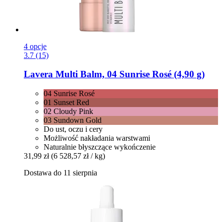
4 opcje
3.7 (15)
Lavera
Multi Balm, 04 Sunrise Rosé (4,90 g)
04 Sunrise Rosé
01 Sunset Red
02 Cloudy Pink
03 Sundown Gold
Do ust, oczu i cery
Możliwość nakładania warstwami
Naturalnie błyszczące wykończenie
31,99 zł
(6 528,57 zł / kg)
Dostawa do 11 sierpnia