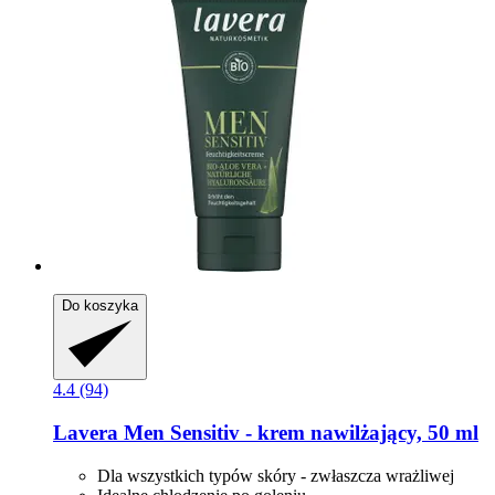
Do koszyka
4.4 (94)
Lavera
Men Sensitiv -​ krem nawilżający, 50 ml
Dla wszystkich typów skóry - zwłaszcza wrażliwej