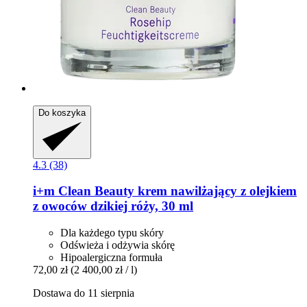
Do koszyka
4.3 (38)
i+m
Clean Beauty krem nawilżający z olejkiem
z owoców dzikiej róży, 30 ml
Dla każdego typu skóry
Odświeża i odżywia skórę
Hipoalergiczna formuła
72,00 zł
(2 400,00 zł / l)
Dostawa do 11 sierpnia