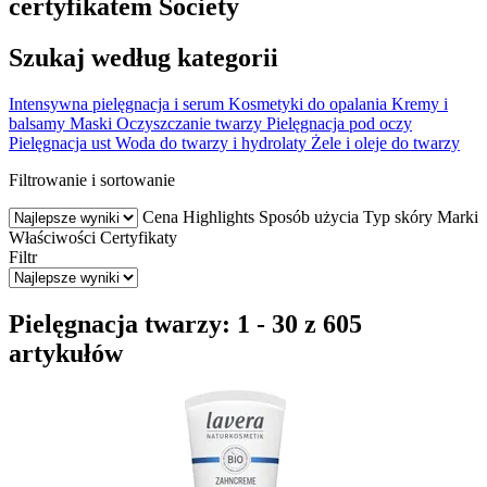
certyfikatem Society
Szukaj według kategorii
Intensywna pielęgnacja i serum
Kosmetyki do opalania
Kremy i
balsamy
Maski
Oczyszczanie twarzy
Pielęgnacja pod oczy
Pielęgnacja ust
Woda do twarzy i hydrolaty
Żele i oleje do twarzy
Filtrowanie i sortowanie
Cena
Highlights
Sposób użycia
Typ skóry
Marki
Właściwości
Certyfikaty
Filtr
Pielęgnacja twarzy: 1 - 30 z 605
artykułów