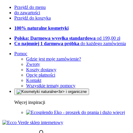
Przejdź do menu
do zawartości
Przejdź do koszyka
100% naturalne kosmetyki
Polska: Darmowa wysyłka standardowa
od 199,00 zł
Co najmniej 1 darmowa próbka
do każdego zamówienia
Pomoc
Gdzie jest moje zamówienie?
Zwroty
Koszty dostawy
Opcje płatności
Kontakt
Wszystkie tematy pomocy
Więcej inspiracji
Eko - proszek do prania i dużo więcej