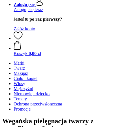
Zaloguj się
Zaloguj się teraz
Jesteś tu
po raz pierwszy?
Załóż konto
Koszyk
0,00 zł
Marki
Twarz
Makijaż
Ciało i kąpiel
Włosy
Mężczyźni
Niemowlę i dziecko
Tematy
Ochrona przeciwsłoneczna
Promocje
Wegańska pielęgnacja twarzy z