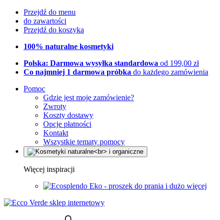
Przejdź do menu
do zawartości
Przejdź do koszyka
100% naturalne kosmetyki
Polska: Darmowa wysyłka standardowa
od 199,00 zł
Co najmniej 1 darmowa próbka
do każdego zamówienia
Pomoc
Gdzie jest moje zamówienie?
Zwroty
Koszty dostawy
Opcje płatności
Kontakt
Wszystkie tematy pomocy
Więcej inspiracji
Eko - proszek do prania i dużo więcej