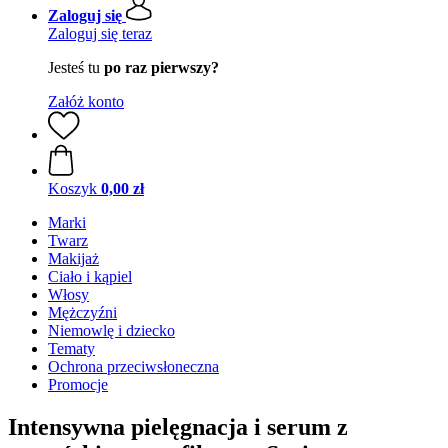
Zaloguj się
Zaloguj się teraz
Jesteś tu
po raz pierwszy?
Załóż konto
Koszyk
0,00 zł
Marki
Twarz
Makijaż
Ciało i kąpiel
Włosy
Mężczyźni
Niemowlę i dziecko
Tematy
Ochrona przeciwsłoneczna
Promocje
Intensywna pielęgnacja i serum z