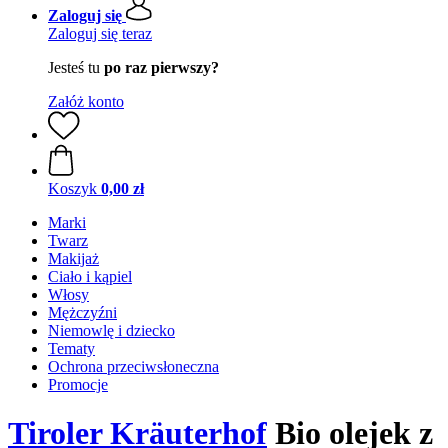
Zaloguj się
Zaloguj się teraz
Jesteś tu
po raz pierwszy?
Załóż konto
Koszyk
0,00 zł
Marki
Twarz
Makijaż
Ciało i kąpiel
Włosy
Mężczyźni
Niemowlę i dziecko
Tematy
Ochrona przeciwsłoneczna
Promocje
Tiroler Kräuterhof
Bio olejek z