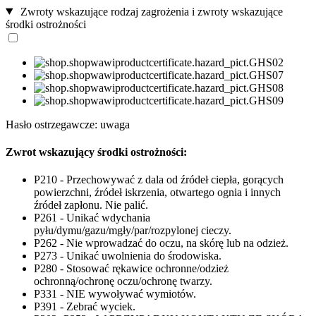
Zwroty wskazujące rodzaj zagrożenia i zwroty wskazujące
środki ostrożności
Hasło ostrzegawcze: uwaga
Zwrot wskazujący środki ostrożności:
P210 - Przechowywać z dala od źródeł ciepła, gorących
powierzchni, źródeł iskrzenia, otwartego ognia i innych
źródeł zapłonu. Nie palić.
P261 - Unikać wdychania
pyłu/dymu/gazu/mgły/par/rozpylonej cieczy.
P262 - Nie wprowadzać do oczu, na skórę lub na odzież.
P273 - Unikać uwolnienia do środowiska.
P280 - Stosować rękawice ochronne/odzież
ochronną/ochronę oczu/ochronę twarzy.
P331 - NIE wywoływać wymiotów.
P391 - Zebrać wyciek.