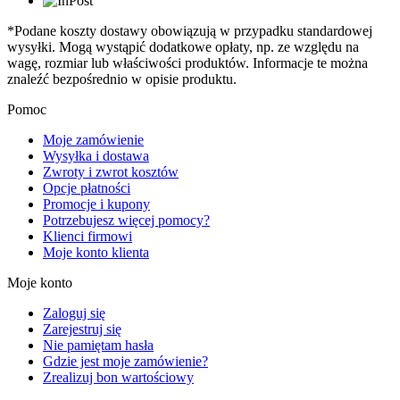
*Podane koszty dostawy obowiązują w przypadku standardowej
wysyłki. Mogą wystąpić dodatkowe opłaty, np. ze względu na
wagę, rozmiar lub właściwości produktów. Informacje te można
znaleźć bezpośrednio w opisie produktu.
Pomoc
Moje zamówienie
Wysyłka i dostawa
Zwroty i zwrot kosztów
Opcje płatności
Promocje i kupony
Potrzebujesz więcej pomocy?
Klienci firmowi
Moje konto klienta
Moje konto
Zaloguj się
Zarejestruj się
Nie pamiętam hasła
Gdzie jest moje zamówienie?
Zrealizuj bon wartościowy