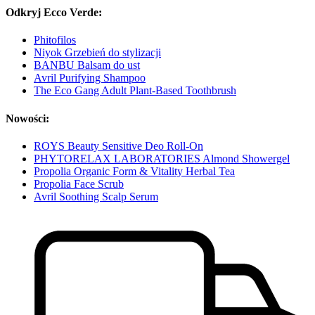
Odkryj Ecco Verde:
Phitofilos
Niyok Grzebień do stylizacji
BANBU Balsam do ust
Avril Purifying Shampoo
The Eco Gang Adult Plant-Based Toothbrush
Nowości:
ROYS Beauty Sensitive Deo Roll-On
PHYTORELAX LABORATORIES Almond Showergel
Propolia Organic Form & Vitality Herbal Tea
Propolia Face Scrub
Avril Soothing Scalp Serum