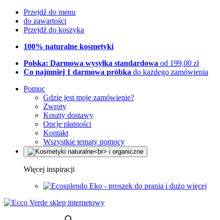
Przejdź do menu
do zawartości
Przejdź do koszyka
100% naturalne kosmetyki
Polska: Darmowa wysyłka standardowa
od 199,00 zł
Co najmniej 1 darmowa próbka
do każdego zamówienia
Pomoc
Gdzie jest moje zamówienie?
Zwroty
Koszty dostawy
Opcje płatności
Kontakt
Wszystkie tematy pomocy
Więcej inspiracji
Eko - proszek do prania i dużo więcej