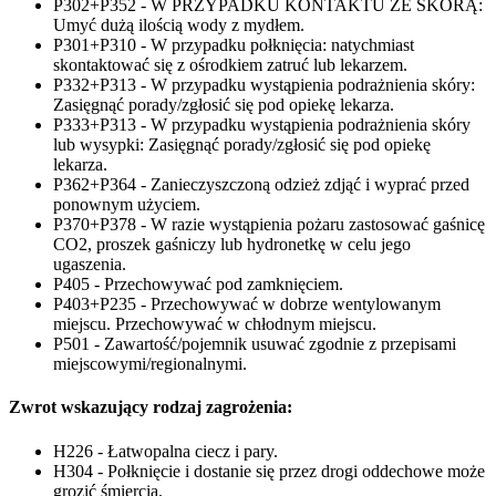
P302+P352 - W PRZYPADKU KONTAKTU ZE SKÓRĄ:
Umyć dużą ilością wody z mydłem.
P301+P310 - W przypadku połknięcia: natychmiast
skontaktować się z ośrodkiem zatruć lub lekarzem.
P332+P313 - W przypadku wystąpienia podrażnienia skóry:
Zasięgnąć porady/zgłosić się pod opiekę lekarza.
P333+P313 - W przypadku wystąpienia podrażnienia skóry
lub wysypki: Zasięgnąć porady/zgłosić się pod opiekę
lekarza.
P362+P364 - Zanieczyszczoną odzież zdjąć i wyprać przed
ponownym użyciem.
P370+P378 - W razie wystąpienia pożaru zastosować gaśnicę
CO2, proszek gaśniczy lub hydronetkę w celu jego
ugaszenia.
P405 - Przechowywać pod zamknięciem.
P403+P235 - Przechowywać w dobrze wentylowanym
miejscu. Przechowywać w chłodnym miejscu.
P501 - Zawartość/pojemnik usuwać zgodnie z przepisami
miejscowymi/regionalnymi.
Zwrot wskazujący rodzaj zagrożenia:
H226 - Łatwopalna ciecz i pary.
H304 - Połknięcie i dostanie się przez drogi oddechowe może
grozić śmiercią.