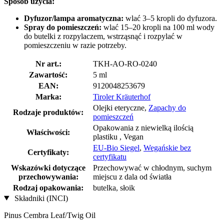
Sposób użycia:
Dyfuzor/lampa aromatyczna:
wlać 3–5 kropli do dyfuzora.
Spray do pomieszczeń:
wlać 15–20 kropli na 100 ml wody
do butelki z rozpylaczem, wstrząsnąć i rozpylać w
pomieszczeniu w razie potrzeby.
Nr art.:
TKH-AO-RO-0240
Zawartość:
5 ml
EAN:
9120048253679
Marka:
Tiroler Kräuterhof
Olejki eteryczne,
Zapachy do
Rodzaje produktów:
pomieszczeń
Opakowania z niewielką ilością
Właściwości:
plastiku , Vegan
EU-Bio Siegel
,
Wegańskie bez
Certyfikaty:
certyfikatu
Wskazówki dotyczące
Przechowywać w chłodnym, suchym
przechowywania:
miejscu z dala od światła
Rodzaj opakowania:
butelka, słoik
Składniki (INCI)
Pinus Cembra Leaf/Twig Oil