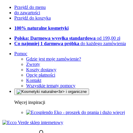
Przejdź do menu
do zawartości
Przejdź do koszyka
100% naturalne kosmetyki
Polska: Darmowa wysyłka standardowa
od 199,00 zł
Co najmniej 1 darmowa próbka
do każdego zamówienia
Pomoc
Gdzie jest moje zamówienie?
Zwroty
Koszty dostawy
Opcje płatności
Kontakt
Wszystkie tematy pomocy
Więcej inspiracji
Eko - proszek do prania i dużo więcej