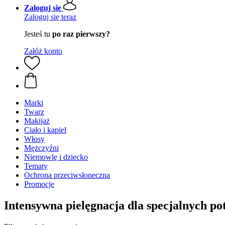
Zaloguj się
Zaloguj się teraz
Jesteś tu
po raz pierwszy?
Załóż konto
Marki
Twarz
Makijaż
Ciało i kąpiel
Włosy
Mężczyźni
Niemowlę i dziecko
Tematy
Ochrona przeciwsłoneczna
Promocje
Intensywna pielęgnacja dla specjalnych po