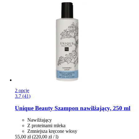
2 opcje
3.7 (41)
Unique Beauty
Szampon nawilżający, 250 ml
Nawilżający
Z proteinami mleka
Zmniejsza kręcone włosy
55,00 zł
(220,00 zł / l)