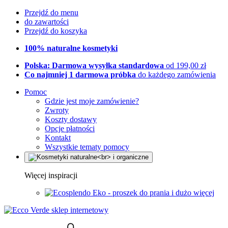
Przejdź do menu
do zawartości
Przejdź do koszyka
100% naturalne kosmetyki
Polska: Darmowa wysyłka standardowa
od 199,00 zł
Co najmniej 1 darmowa próbka
do każdego zamówienia
Pomoc
Gdzie jest moje zamówienie?
Zwroty
Koszty dostawy
Opcje płatności
Kontakt
Wszystkie tematy pomocy
Więcej inspiracji
Eko - proszek do prania i dużo więcej