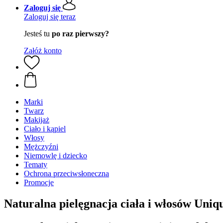
Zaloguj się
Zaloguj się teraz
Jesteś tu
po raz pierwszy?
Załóż konto
Marki
Twarz
Makijaż
Ciało i kąpiel
Włosy
Mężczyźni
Niemowlę i dziecko
Tematy
Ochrona przeciwsłoneczna
Promocje
Naturalna pielęgnacja ciała i włosów Uniq