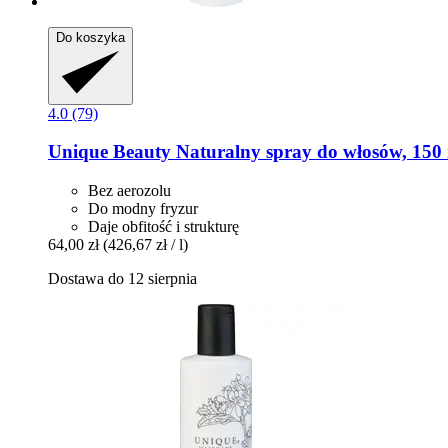
Do koszyka
4.0 (79)
Unique Beauty
Naturalny spray do włosów, 150
Bez aerozolu
Do modny fryzur
Daje obfitość i strukturę
64,00 zł
(426,67 zł / l)
Dostawa do 12 sierpnia