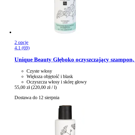
2 opcje
4.1 (69)
Unique Beauty
Głęboko oczyszczający szampon,
Czyste włosy
Większa objętość i blask
Oczyszcza włosy i skórę głowy
55,00 zł
(220,00 zł / l)
Dostawa do 12 sierpnia