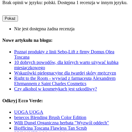
Brak opinii w języku: polski. Dostępna 1 recenzja w innym języku.
Pokaż
Nie jest dostępna żadna recenzja
Nowe artykułu na blogu:
Poznaj produkty z linii Sebo-Lift z firmy Domus Olea
Toscana
10 dobrych powodów, dla których warto używać kubka
miesiączkowego
Wskazówki pielęgnacyjne dla twardej skóry mężczyzn
Right to the Roots - wywiad z farmaceutą Alexandrem
Ehrmannem z Saint Charles Cosmetics
Czy alkohol w kosmetykach jest szkodliwy?
Odkryj Ecco Verde:
UOGA UOGA
benecos Blending Brush Color Edition
Willi Dungl Organiczna herbata "Wyzwól oddech"
Biofficina Toscana Flawless Tan Scrub