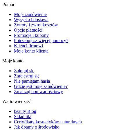
Pomoc
Moje zamówienie
Wysyłka i dostawa
Zwroty i zwrot kosztów
Opcje płatności
Promocje i kupony
Potrzebujesz więcej pomocy?
Klienci firmowi
Moje konto klienta
Moje konto
Zaloguj się
Zarejestruj się
Nie pamiętam hasła
Gdzie jest moje zamówienie?
Zrealizuj bon wartościowy
Warto wiedzieć
beauty Blog
Składniki
Certyfikaty kosmetyków naturalnych
Jak dbamy o środowisko