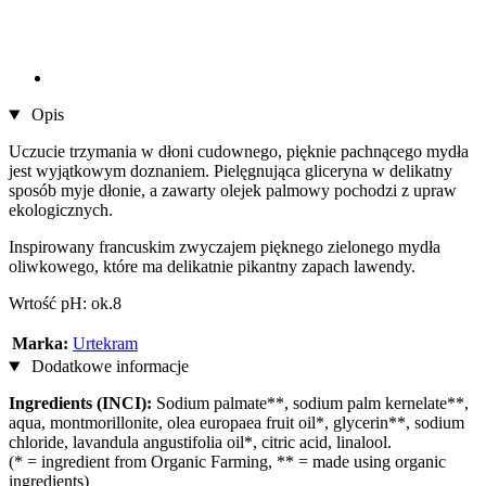
Opis
Uczucie trzymania w dłoni cudownego, pięknie pachnącego mydła
jest wyjątkowym doznaniem. Pielęgnująca gliceryna w delikatny
sposób myje dłonie, a zawarty olejek palmowy pochodzi z upraw
ekologicznych.
Inspirowany francuskim zwyczajem pięknego zielonego mydła
oliwkowego, które ma delikatnie pikantny zapach lawendy.
Wrtość pH: ok.8
Marka:
Urtekram
Dodatkowe informacje
Ingredients (INCI):
Sodium palmate**, sodium palm kernelate**,
aqua, montmorillonite, olea europaea fruit oil*, glycerin**, sodium
chloride, lavandula angustifolia oil*, citric acid, linalool.
(* = ingredient from Organic Farming, ** = made using organic
ingredients)