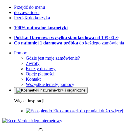
Przejdź do menu
do zawartości
Przejdź do koszyka
100% naturalne kosmetyki
Polska: Darmowa wysyłka standardowa
od 199,00 zł
Co najmniej 1 darmowa próbka
do każdego zamówienia
Pomoc
Gdzie jest moje zamówienie?
Zwroty
Koszty dostawy
Opcje płatności
Kontakt
Wszystkie tematy pomocy
Więcej inspiracji
Eko - proszek do prania i dużo więcej