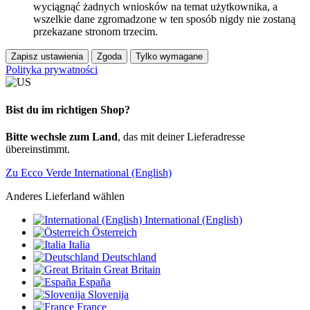
wyciągnąć żadnych wniosków na temat użytkownika, a
wszelkie dane zgromadzone w ten sposób nigdy nie zostaną
przekazane stronom trzecim.
Zapisz ustawienia
Zgoda
Tylko wymagane
Polityka prywatności
Bist du im richtigen Shop?
Bitte wechsle zum Land
, das mit deiner Lieferadresse
übereinstimmt.
Zu Ecco Verde International (English)
Anderes Lieferland wählen
International (English)
Österreich
Italia
Deutschland
Great Britain
España
Slovenija
France