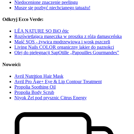
Niedocenione znaczenie peelingu
Muszę się pozbyć niechcianego tatuażu!
Odkryj Ecco Verde:
LÉA NATURE SO BiO étic
Rozświetlająca maseczka w proszku z różą damasceńską
Maść SOS - żywica modrzewiowa i wosk pszczeli
Living Nails COLOR organiczny lakier do paznokci
Olej do pielęgnacji SapOtille „Papouilles Gourmandes”
Nowości:
Avril Nutrition Hair Mask
Avril Pro Âge+ Eye & Lip Contour Treatment
Propolia Soothing Oil
Propolia Body Scrub
Niyok Żel pod prysznic Citrus Energy