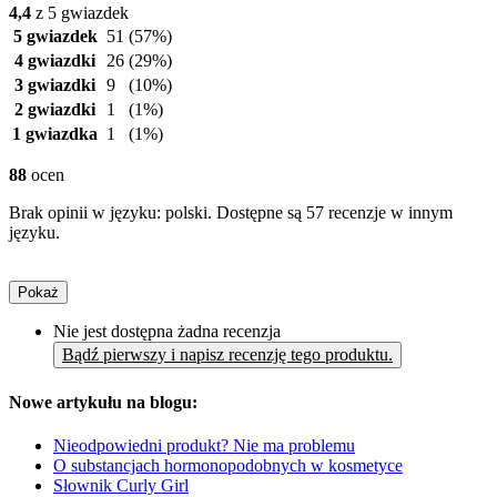
4,4
z 5 gwiazdek
5 gwiazdek
51
(57%)
4 gwiazdki
26
(29%)
3 gwiazdki
9
(10%)
2 gwiazdki
1
(1%)
1 gwiazdka
1
(1%)
88
ocen
Brak opinii w języku: polski. Dostępne są 57 recenzje w innym
języku.
Pokaż
Nie jest dostępna żadna recenzja
Bądź pierwszy i napisz recenzję tego produktu.
Nowe artykułu na blogu:
Nieodpowiedni produkt? Nie ma problemu
O substancjach hormonopodobnych w kosmetyce
Słownik Curly Girl