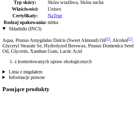
Typ skóry:
Skóra wrażliwa, Skóra sucha
Właściwości:
Unisex
Certyfikaty:
NaTrue
Rodzaj opakowania:
tubka
Składniki (INCI)
[1]
[1]
Aqua, Prunus Amygdalus Dulcis (Sweet Almond) Oil
, Alcohol
,
Glyceryl Stearate Se, Hydrolyzed Beeswax, Prunus Domestica Seed
Oil, Glycerin, Xanthan Gum, Lactic Acid
z kontrolowanych upraw ekologicznych
Linia z migdałem
Informacje prawne
Pasujące produkty