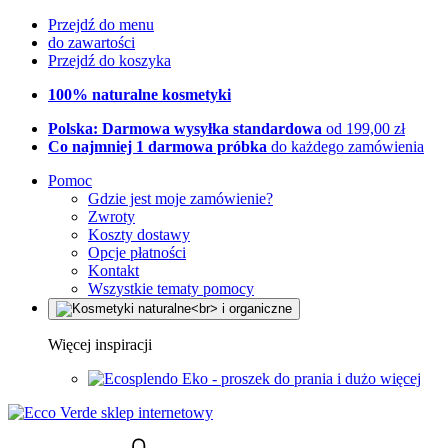
Przejdź do menu
do zawartości
Przejdź do koszyka
100% naturalne kosmetyki
Polska: Darmowa wysyłka standardowa
od 199,00 zł
Co najmniej 1 darmowa próbka
do każdego zamówienia
Pomoc
Gdzie jest moje zamówienie?
Zwroty
Koszty dostawy
Opcje płatności
Kontakt
Wszystkie tematy pomocy
Więcej inspiracji
Eko - proszek do prania i dużo więcej