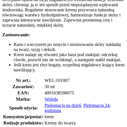
skóry, chroniąc ją w ten sposób przed niepożądanymi wpływami
środowiska. Regularne stosowanie kremu przywraca​​ naturalną
równowagę warstwy hydrolipidowej, harmonizuje funkcje skóry i
zapewnia intensywne nawilżenie. Zapewnia promienną cerę i
uczucie naturalnej, miękkiej skóry.
Zastosowanie:
Rano i wieczorem po umyciu i stonizowaniu skóry nakładaj
na twarz, szyję i dekolt.
Krem nadaje się również jako baza pod makijaż: odczekaj
chwile, pozwól mu sie wchłonąć, a następnie nałóż makijaż.
Jeśli krem ​​jest zbyt bogaty, wypróbuj migdałowy kojący krem
​​nawilżający.
Nr art.:
WEL-101907
Zawartość:
30 ml
EAN:
4001638590075
Marka:
Weleda
Pielęgnacja na dzień
,
Pielęgnacja 24-
Sposób użycia:
godzinna
Konsystencja/postać:
krem
Rodzaje produktów:
Kremy do twarzy