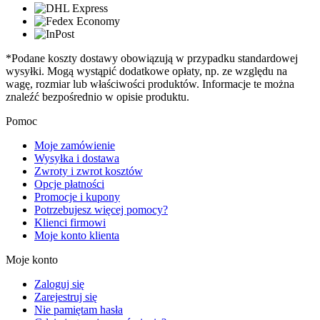
*Podane koszty dostawy obowiązują w przypadku standardowej
wysyłki. Mogą wystąpić dodatkowe opłaty, np. ze względu na
wagę, rozmiar lub właściwości produktów. Informacje te można
znaleźć bezpośrednio w opisie produktu.
Pomoc
Moje zamówienie
Wysyłka i dostawa
Zwroty i zwrot kosztów
Opcje płatności
Promocje i kupony
Potrzebujesz więcej pomocy?
Klienci firmowi
Moje konto klienta
Moje konto
Zaloguj się
Zarejestruj się
Nie pamiętam hasła