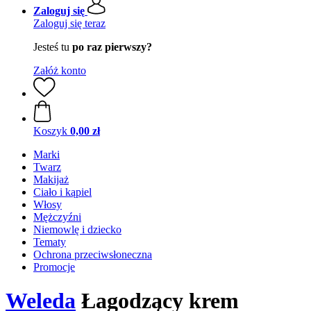
Zaloguj się
Zaloguj się teraz
Jesteś tu
po raz pierwszy?
Załóż konto
Koszyk
0,00 zł
Marki
Twarz
Makijaż
Ciało i kąpiel
Włosy
Mężczyźni
Niemowlę i dziecko
Tematy
Ochrona przeciwsłoneczna
Promocje
Weleda
Łagodzący krem