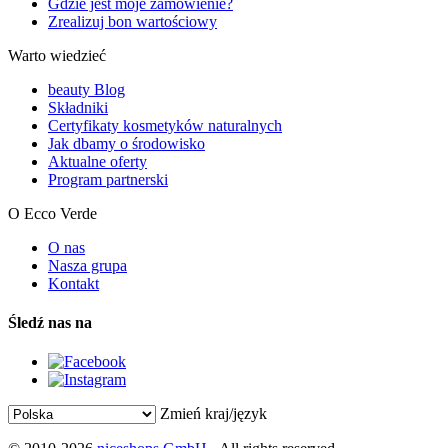
Gdzie jest moje zamówienie?
Zrealizuj bon wartościowy
Warto wiedzieć
beauty Blog
Składniki
Certyfikaty kosmetyków naturalnych
Jak dbamy o środowisko
Aktualne oferty
Program partnerski
O Ecco Verde
O nas
Nasza grupa
Kontakt
Śledź nas na
Zmień kraj/język