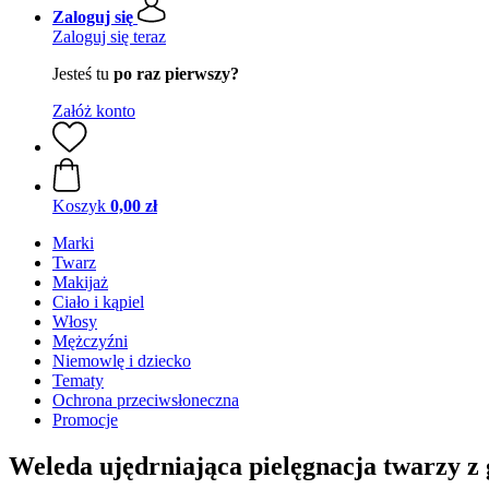
Zaloguj się
Zaloguj się teraz
Jesteś tu
po raz pierwszy?
Załóż konto
Koszyk
0,00 zł
Marki
Twarz
Makijaż
Ciało i kąpiel
Włosy
Mężczyźni
Niemowlę i dziecko
Tematy
Ochrona przeciwsłoneczna
Promocje
Weleda ujędrniająca pielęgnacja twarzy z