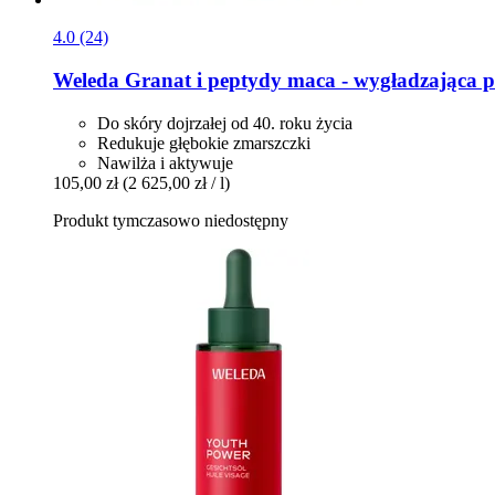
4.0 (24)
Weleda
Granat i peptydy maca -​ wygładzająca p
Do skóry dojrzałej od 40. roku życia
Redukuje głębokie zmarszczki
Nawilża i aktywuje
105,00 zł
(2 625,00 zł / l)
Produkt tymczasowo niedostępny