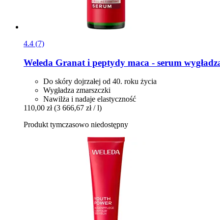
4.4 (7)
Weleda
Granat i peptydy maca -​ serum wygładza
Do skóry dojrzałej od 40. roku życia
Wygładza zmarszczki
Nawilża i nadaje elastyczność
110,00 zł
(3 666,67 zł / l)
Produkt tymczasowo niedostępny