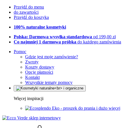
Przejdź do menu
do zawartości
Przejdź do koszyka
100% naturalne kosmetyki
Polska: Darmowa wysyłka standardowa
od 199,00 zł
Co najmniej 1 darmowa próbka
do każdego zamówienia
Pomoc
Gdzie jest moje zamówienie?
Zwroty
Koszty dostawy
Opcje płatności
Kontakt
Wszystkie tematy pomocy
Więcej inspiracji
Eko - proszek do prania i dużo więcej