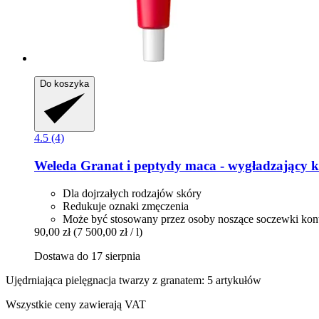
Do koszyka
4.5 (4)
Weleda
Granat i peptydy maca -​ wygładzający k
Dla dojrzałych rodzajów skóry
Redukuje oznaki zmęczenia
Może być stosowany przez osoby noszące soczewki kon
90,00 zł
(7 500,00 zł / l)
Dostawa do 17 sierpnia
Ujędrniająca pielęgnacja twarzy z granatem: 5 artykułów
Wszystkie ceny zawierają VAT