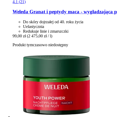
4.1 (21)
Weleda
Granat i peptydy maca -​ wygładzająca pi
Do skóry dojrzałej od 40. roku życia
Uelastycznia
Redukuje linie i zmarszczki
99,00 zł
(2 475,00 zł / l)
Produkt tymczasowo niedostępny