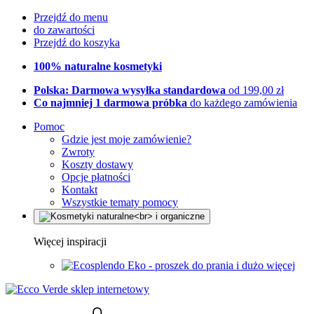
Przejdź do menu
do zawartości
Przejdź do koszyka
100% naturalne kosmetyki
Polska: Darmowa wysyłka standardowa
od 199,00 zł
Co najmniej 1 darmowa próbka
do każdego zamówienia
Pomoc
Gdzie jest moje zamówienie?
Zwroty
Koszty dostawy
Opcje płatności
Kontakt
Wszystkie tematy pomocy
Więcej inspiracji
Eko - proszek do prania i dużo więcej