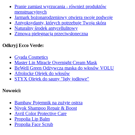
Pranie zamiast wyrzucania - również produktów
menstruacyjnych
Jarmark bożonarodzeniowy otwiera swoje podwoje
Antyoksydanty, których potrzebuje Twoja skóra
Naturalny środek antycellulitowy
Zimowa pielęgnacja przeciwsłoneczna
Odkryj Ecco Verde:
Gyada Cosmetics
Master Lin Miracle Overnight Cream Mask
BeWell Green Odżywcza maska do włosów VOLU
Afrolocke Olejek do włosów
STYX Olejek do sauny "Igły jodłowe"
Nowości:
Bambaw Pojemnik na zużyte ostrza
Niyok Shampoo Repair & Boost
Avril Color Protective Care
Propolia Lip Balm
Propolia Face Scrub