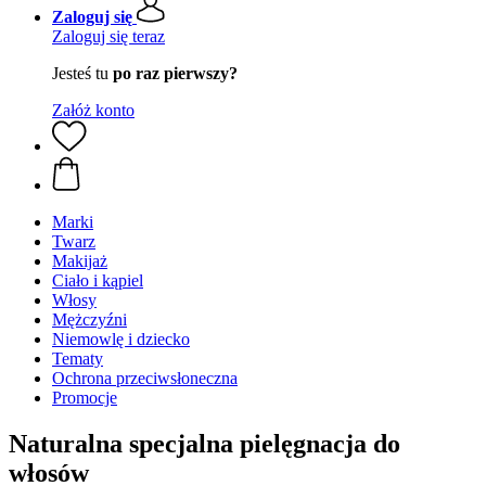
Zaloguj się
Zaloguj się teraz
Jesteś tu
po raz pierwszy?
Załóż konto
Marki
Twarz
Makijaż
Ciało i kąpiel
Włosy
Mężczyźni
Niemowlę i dziecko
Tematy
Ochrona przeciwsłoneczna
Promocje
Naturalna specjalna pielęgnacja do
włosów