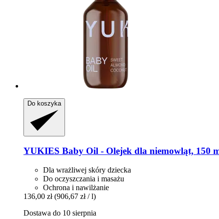
Do koszyka
YUKIES
Baby Oil -​ Olejek dla niemowląt, 150 
Dla wrażliwej skóry dziecka
Do oczyszczania i masażu
Ochrona i nawilżanie
136,00 zł
(906,67 zł / l)
Dostawa do 10 sierpnia