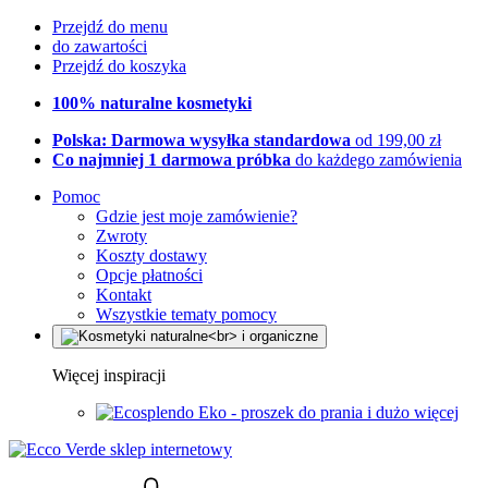
Przejdź do menu
do zawartości
Przejdź do koszyka
100% naturalne kosmetyki
Polska: Darmowa wysyłka standardowa
od 199,00 zł
Co najmniej 1 darmowa próbka
do każdego zamówienia
Pomoc
Gdzie jest moje zamówienie?
Zwroty
Koszty dostawy
Opcje płatności
Kontakt
Wszystkie tematy pomocy
Więcej inspiracji
Eko - proszek do prania i dużo więcej