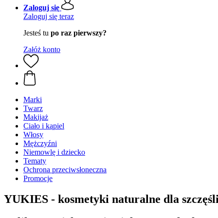
Zaloguj się
Zaloguj się teraz
Jesteś tu
po raz pierwszy?
Załóż konto
Marki
Twarz
Makijaż
Ciało i kąpiel
Włosy
Mężczyźni
Niemowlę i dziecko
Tematy
Ochrona przeciwsłoneczna
Promocje
YUKIES - kosmetyki naturalne dla szczęś