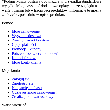
*Podane koszty dostawy obowiązują w przypadku standardowej
wysyłki. Mogą wystąpić dodatkowe opłaty, np. ze względu na
wagę, rozmiar lub właściwości produktów. Informacje te można
znaleźć bezpośrednio w opisie produktu.
Pomoc
Moje zamówienie
Wysyłka i dostawa
Zwroty i zwrot kosztów
Opcje płatności
Promocje i kupony
Potrzebujesz więcej pomocy?
Klienci firmowi
Moje konto klienta
Moje konto
Zaloguj się
Zarejestruj się
Nie pamiętam hasła
Gdzie jest moje zamówienie?
Zrealizuj bon wartościowy
Warto wiedzieć