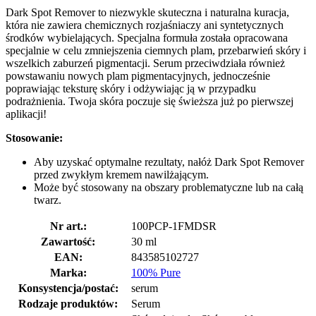
Dark Spot Remover to niezwykle skuteczna i naturalna kuracja,
która nie zawiera chemicznych rozjaśniaczy ani syntetycznych
środków wybielających. Specjalna formuła została opracowana
specjalnie w celu zmniejszenia ciemnych plam, przebarwień skóry i
wszelkich zaburzeń pigmentacji. Serum przeciwdziała również
powstawaniu nowych plam pigmentacyjnych, jednocześnie
poprawiając teksturę skóry i odżywiając ją w przypadku
podrażnienia. Twoja skóra poczuje się świeższa już po pierwszej
aplikacji!
Stosowanie:
Aby uzyskać optymalne rezultaty, nałóż Dark Spot Remover
przed zwykłym kremem nawilżającym.
Może być stosowany na obszary problematyczne lub na całą
twarz.
Nr art.:
100PCP-1FMDSR
Zawartość:
30 ml
EAN:
843585102727
Marka:
100% Pure
Konsystencja/postać:
serum
Rodzaje produktów:
Serum