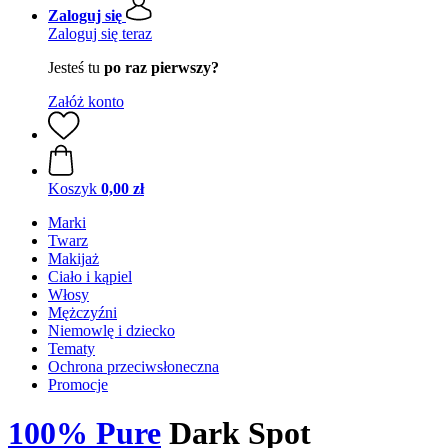
Zaloguj się
Zaloguj się teraz
Jesteś tu
po raz pierwszy?
Załóż konto
Koszyk
0,00 zł
Marki
Twarz
Makijaż
Ciało i kąpiel
Włosy
Mężczyźni
Niemowlę i dziecko
Tematy
Ochrona przeciwsłoneczna
Promocje
100% Pure
Dark Spot