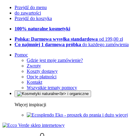
Przejdź do menu
do zawartości
Przejdź do koszyka
100% naturalne kosmetyki
Polska: Darmowa wysyłka standardowa
od 199,00 zł
Co najmniej 1 darmowa próbka
do każdego zamówienia
Pomoc
Gdzie jest moje zamówienie?
Zwroty
Koszty dostawy
Opcje płatności
Kontakt
Wszystkie tematy pomocy
Więcej inspiracji
Eko - proszek do prania i dużo więcej