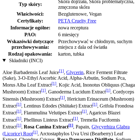
Skóra dojrzała, Skóra problematyczna,
Typ skóry:
zmęczona skóra
Właściwości:
Bezglutenowe, Vegan
Certyfikaty:
PETA Cruelty Free
Informacje ogólne:
nowa receptura
PAO:
6 miesięcy
Wskazówki dotyczące
Przechowywać w chłodnym, suchym
przechowywania:
miejscu z dala od światła
Rodzaj opakowania:
karton, tubka
Składniki (INCI)
[1]
Aloe Barbadensis Leaf Juice
,
Glycerin
, Rice Ferment Filtrate
(Sake), 3-O-Ethyl Ascorbic Acid, Alpha-Arbutin, Sodium Pca,
[1]
Morus Alba Leaf Extract
, Kojic Acid, Inonotus Obliquus (Chaga
[1]
[1]
Mushroom) Extract
, Ganoderma Lucidum Extract
, Cordyceps
[1]
Sinensis (Mushroom) Extract
, Hericium Erinaceum (Mushroom)
[1]
[1]
Extract
, Lentinus Edodes (Shiitake) Extract
, Grifola Frondosa
[1]
[1]
Extract
, Flammulina Velutipes Extract
, Agaricus Blazei
[1]
[1]
Extract
, Phellinus Linteus Extract
, Tremella Fuciformis
[1]
[1]
Extract
,
Rosa Canina Extract
, Papain,
Glycyrrhiza Glabra
[1]
(Licorice) Root
, Arctostaphylos Uva Ursi (Bearberry) Leaf
Extract, Chondrus Crispus,
Rosa Damascena Distillate
, Sodium