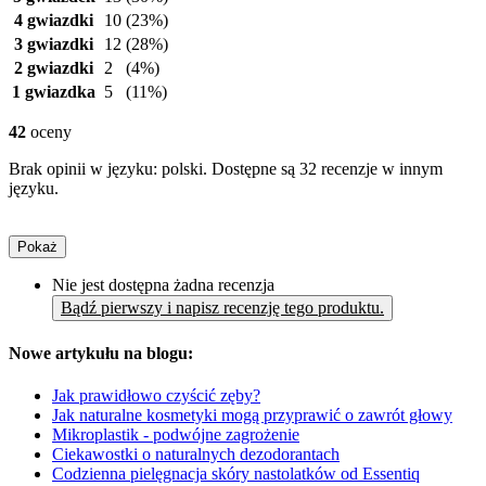
4 gwiazdki
10
(23%)
3 gwiazdki
12
(28%)
2 gwiazdki
2
(4%)
1 gwiazdka
5
(11%)
42
oceny
Brak opinii w języku: polski. Dostępne są 32 recenzje w innym
języku.
Pokaż
Nie jest dostępna żadna recenzja
Bądź pierwszy i napisz recenzję tego produktu.
Nowe artykułu na blogu:
Jak prawidłowo czyścić zęby?
Jak naturalne kosmetyki mogą przyprawić o zawrót głowy
Mikroplastik - podwójne zagrożenie
Ciekawostki o naturalnych dezodorantach
Codzienna pielęgnacja skóry nastolatków od Essentiq