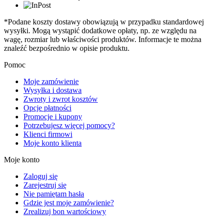
*Podane koszty dostawy obowiązują w przypadku standardowej
wysyłki. Mogą wystąpić dodatkowe opłaty, np. ze względu na
wagę, rozmiar lub właściwości produktów. Informacje te można
znaleźć bezpośrednio w opisie produktu.
Pomoc
Moje zamówienie
Wysyłka i dostawa
Zwroty i zwrot kosztów
Opcje płatności
Promocje i kupony
Potrzebujesz więcej pomocy?
Klienci firmowi
Moje konto klienta
Moje konto
Zaloguj się
Zarejestruj się
Nie pamiętam hasła
Gdzie jest moje zamówienie?
Zrealizuj bon wartościowy