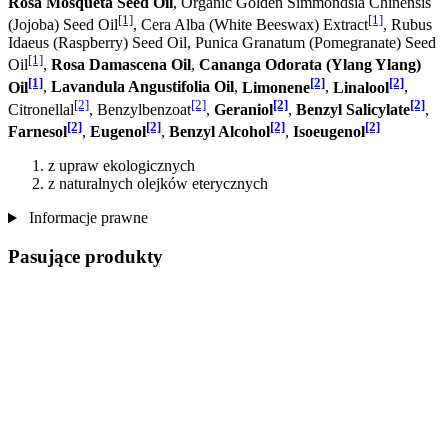
Rosa Mosqueta Seed Oil
, Organic Golden Simmondsia Chinensis
[1]
[1]
(Jojoba) Seed Oil
, Cera Alba (White Beeswax) Extract
, Rubus
Idaeus (Raspberry) Seed Oil, Punica Granatum (Pomegranate) Seed
[1]
Oil
,
Rosa Damascena Oil
,
Cananga Odorata (Ylang Ylang)
[1]
[2]
[2]
Oil
,
Lavandula Angustifolia Oil
,
Limonene
,
Linalool
,
[2]
[2]
[2]
[2]
Citronellal
, Benzylbenzoat
,
Geraniol
,
Benzyl Salicylate
,
[2]
[2]
[2]
[2]
Farnesol
,
Eugenol
,
Benzyl Alcohol
,
Isoeugenol
z upraw ekologicznych
z naturalnych olejków eterycznych
Informacje prawne
Pasujące produkty