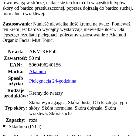
równowagą w skórze, nadaje się ten krem dla wszystkich typów
skóry od bardzo przetłuszczonej, poprzez dojrzałą do bardzo suchej,
normalnej i wrażliwej.
Zastosowanie:
Nanieść niewielką ilość kremu na twarz. Ponieważ
ten krem jest bardzo wydajny wystarczają niewielkie ilości. Dla
lepszego rezultatu pielęgnacji polecamy zastosowanie z Akamuti
Organic Facial Mist Tonic.
Nr art.:
AKM-RRF50
Zawartość:
50 ml
EAN:
5060496240156
Marka:
Akamuti
Sposób
Pielęgnacja 24-godzinna
użycia:
Rodzaje
Kremy do twarzy
produktów:
Skóra wymagająca, Skóra tłusta, Dla każdego typu
Typ skóry:
skóry, Skóra normalna, Skóra dojrzała, Skóra
wrażliwa, Skóra sucha
Zapachy:
róża
Składniki (INCI)