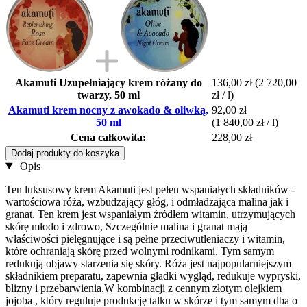
Akamuti Uzupełniający krem różany do
136,00 zł
(2 720,00
twarzy, 50 ml
zł / l)
Akamuti krem nocny z awokado & oliwką,
92,00 zł
50 ml
(1 840,00 zł / l)
Cena całkowita:
228,00 zł
Dodaj produkty do koszyka
Opis
Ten luksusowy krem Akamuti jest pełen wspaniałych składników -
wartościowa róża, wzbudzający głóg, i odmładzająca malina jak i
granat. Ten krem jest wspaniałym źródłem witamin, utrzymujących
skórę młodo i zdrowo, Szczególnie malina i granat mają
właściwości pielęgnujące i są pełne przeciwutleniaczy i witamin,
które ochraniają skórę przed wolnymi rodnikami. Tym samym
redukują objawy starzenia się skóry. Róża jest najpopularniejszym
składnikiem preparatu, zapewnia gładki wygląd, redukuje wypryski,
blizny i przebarwienia.W kombinacji z cennym złotym olejkiem
jojoba , który reguluje produkcję talku w skórze i tym samym dba o