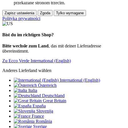
przekazane stronom trzecim.
Zapisz ustawienia
Zgoda
Tylko wymagane
Polityka prywatności
Bist du im richtigen Shop?
Bitte wechsle zum Land
, das mit deiner Lieferadresse
übereinstimmt.
Zu Ecco Verde International (English)
Anderes Lieferland wählen
International (English)
Österreich
Italia
Deutschland
Great Britain
España
Slovenija
France
România
Sverige