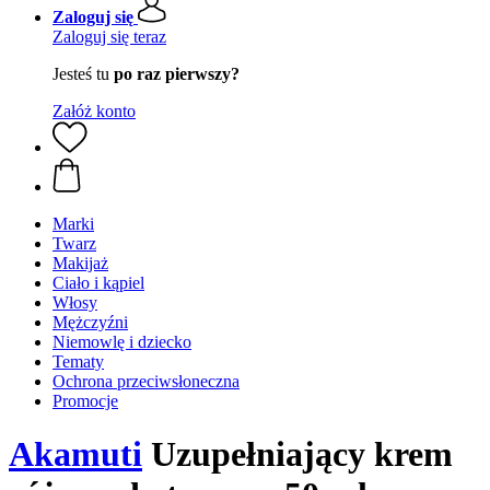
Zaloguj się
Zaloguj się teraz
Jesteś tu
po raz pierwszy?
Załóż konto
Marki
Twarz
Makijaż
Ciało i kąpiel
Włosy
Mężczyźni
Niemowlę i dziecko
Tematy
Ochrona przeciwsłoneczna
Promocje
Akamuti
Uzupełniający krem