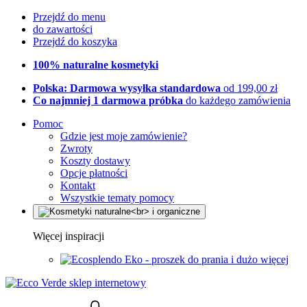
Przejdź do menu
do zawartości
Przejdź do koszyka
100% naturalne kosmetyki
Polska: Darmowa wysyłka standardowa
od 199,00 zł
Co najmniej 1 darmowa próbka
do każdego zamówienia
Pomoc
Gdzie jest moje zamówienie?
Zwroty
Koszty dostawy
Opcje płatności
Kontakt
Wszystkie tematy pomocy
Więcej inspiracji
Eko - proszek do prania i dużo więcej