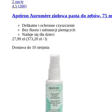
2 opcje
4.5 (280)
Apeiron
Auromère ziołowa pasta do zębów, 75 m
Delikatne i ochronne czyszczenie
Bez fluoru i substancji pieniących
Nadaje się dla dzieci
27,99 zł
(373,20 zł / l)
Dostawa do 10 sierpnia