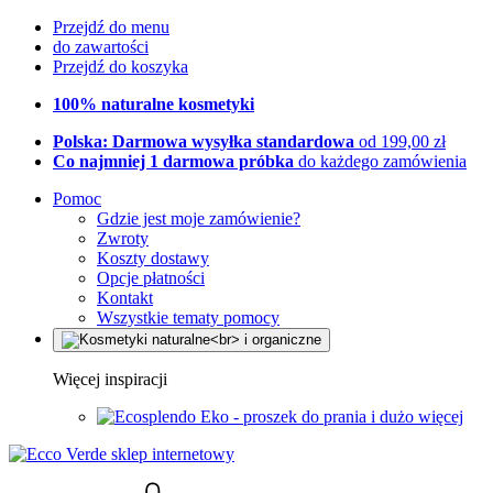
Przejdź do menu
do zawartości
Przejdź do koszyka
100% naturalne kosmetyki
Polska: Darmowa wysyłka standardowa
od 199,00 zł
Co najmniej 1 darmowa próbka
do każdego zamówienia
Pomoc
Gdzie jest moje zamówienie?
Zwroty
Koszty dostawy
Opcje płatności
Kontakt
Wszystkie tematy pomocy
Więcej inspiracji
Eko - proszek do prania i dużo więcej