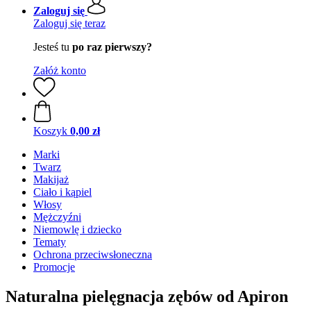
Zaloguj się
Zaloguj się teraz
Jesteś tu
po raz pierwszy?
Załóż konto
Koszyk
0,00 zł
Marki
Twarz
Makijaż
Ciało i kąpiel
Włosy
Mężczyźni
Niemowlę i dziecko
Tematy
Ochrona przeciwsłoneczna
Promocje
Naturalna pielęgnacja zębów od Apiron