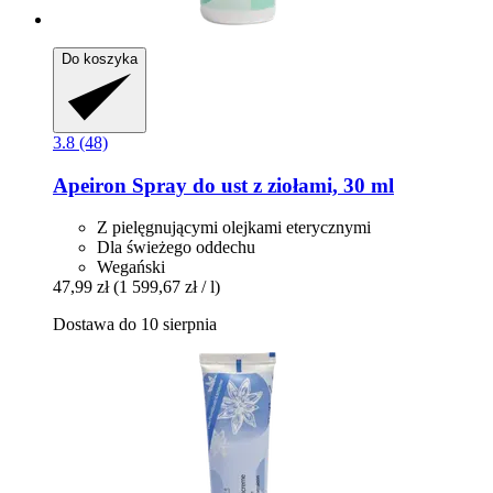
Do koszyka
3.8 (48)
Apeiron
Spray do ust z ziołami, 30 ml
Z pielęgnującymi olejkami eterycznymi
Dla świeżego oddechu
Wegański
47,99 zł
(1 599,67 zł / l)
Dostawa do 10 sierpnia