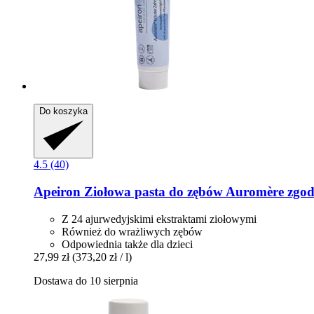
Do koszyka
4.5 (40)
Apeiron
Ziołowa pasta do zębów Auromère zgod
Z 24 ajurwedyjskimi ekstraktami ziołowymi
Również do wrażliwych zębów
Odpowiednia także dla dzieci
27,99 zł
(373,20 zł / l)
Dostawa do 10 sierpnia