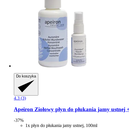
Do koszyka
4.3 (3)
Apeiron
Ziołowy płyn do płukania jamy ustnej +
-37%
1x płyn do płukania jamy ustnej, 100ml