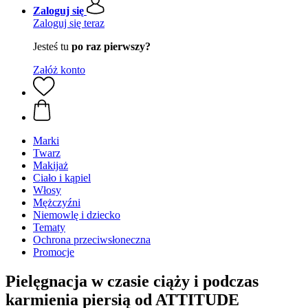
Zaloguj się
Zaloguj się teraz
Jesteś tu
po raz pierwszy?
Załóż konto
Marki
Twarz
Makijaż
Ciało i kąpiel
Włosy
Mężczyźni
Niemowlę i dziecko
Tematy
Ochrona przeciwsłoneczna
Promocje
Pielęgnacja w czasie ciąży i podczas
karmienia piersią od ATTITUDE