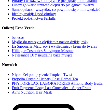
Porady i wskazówki dotyczące pielęgnacji po opalaniu
Dlaczego warto używać olejku do pielęgnacji twarzy
Samoopalacz - wszystko, co powinno się o nim wiedzieć
Idealny makijaż pod okulary
Projekt położnictwa Farfalla
Odkryj Ecco Verde:
benecos
Mydło do twarzy z olejkiem z nasion dzikiej róży
La Saponaria Matujący i wygładzający krem do twarzy
Hillinger Cosmetics Sauvignon Masque
Natessance DIY neutralna baza myjąca
Nowości:
Niyok Żel pod prysznic Tropical Twist
Propolia Organic Urinary Ease Herbal Tea
PHYTORELAX LABORATORIES Almond Body Butter
Fruit Pigments Long Last Concealer + Super Fruits
Avril Nutrition Hair Mask