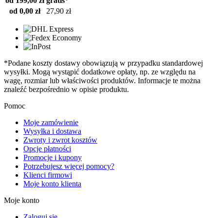
od 199,00 zł
gratis*
od 0,00 zł
27,90 zł
*Podane koszty dostawy obowiązują w przypadku standardowej
wysyłki. Mogą wystąpić dodatkowe opłaty, np. ze względu na
wagę, rozmiar lub właściwości produktów. Informacje te można
znaleźć bezpośrednio w opisie produktu.
Pomoc
Moje zamówienie
Wysyłka i dostawa
Zwroty i zwrot kosztów
Opcje płatności
Promocje i kupony
Potrzebujesz więcej pomocy?
Klienci firmowi
Moje konto klienta
Moje konto
Zaloguj się