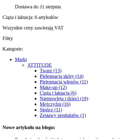
Dostawa do 11 sierpnia
Ciąża i laktacja: 6 artykułów
Wszystkie ceny zawierają VAT
Filtry
Kategorie:
Marki
ATTITUDE
Twarz (13)
Pielęgnacja skóry (14)
Pielęgnacja włosów (11)
Make-up (12)
Ciąża i laktacja (6)
Niemowlęta i dzieci (19)
Mężczyźni (16)
Słońce (11)
Zestawy produktów (1)
Nowe artykułu na blogu: