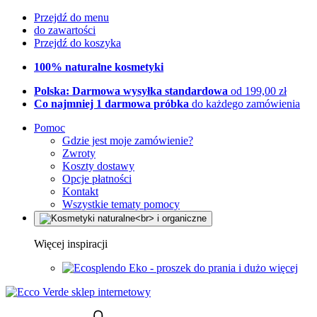
Przejdź do menu
do zawartości
Przejdź do koszyka
100% naturalne kosmetyki
Polska: Darmowa wysyłka standardowa
od 199,00 zł
Co najmniej 1 darmowa próbka
do każdego zamówienia
Pomoc
Gdzie jest moje zamówienie?
Zwroty
Koszty dostawy
Opcje płatności
Kontakt
Wszystkie tematy pomocy
Więcej inspiracji
Eko - proszek do prania i dużo więcej