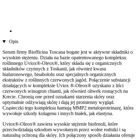
Opis
Serum firmy Biofficina Toscana bogate jest w aktywne składniki o
wysokim stężeniu. Działa na bazie opatentowanego kompleksu
roślinnego Uviox®-Oleox®, który składa się z organicznych
składników czynnych z Toskanii, jak również kwasu
hialuronowego, bisabololu oraz specjalnych organicznych
ekstraktów z roślinnych czerwonych jagód. Połączenie substancji
działających w kompleksie Uviox ®-Oleox® uzyskano z liści
czerwonych winogron chianti, jak również oliwek rosnących na
Krecie. Chronią one przed oznakami starzenia skóry oraz
optymalnie odżywiają skórę i dają jej promienny wygląd.
Cząsteczki tego kompleksu hamują MMP2 metaloproteinazę, która
wywołuje szkody kolagenu i innych białek, jak elastyna.
Uviox®-Oleox® zawiera wysokie stężenie biofenoli, które
przeciwdziałają szkodom wywołanym przez wolne rodniki i są
naturalną ochroną dla skóry. Ich połączony sposób działania oferuje