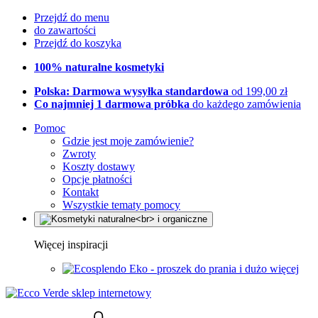
Przejdź do menu
do zawartości
Przejdź do koszyka
100% naturalne kosmetyki
Polska: Darmowa wysyłka standardowa
od 199,00 zł
Co najmniej 1 darmowa próbka
do każdego zamówienia
Pomoc
Gdzie jest moje zamówienie?
Zwroty
Koszty dostawy
Opcje płatności
Kontakt
Wszystkie tematy pomocy
Więcej inspiracji
Eko - proszek do prania i dużo więcej