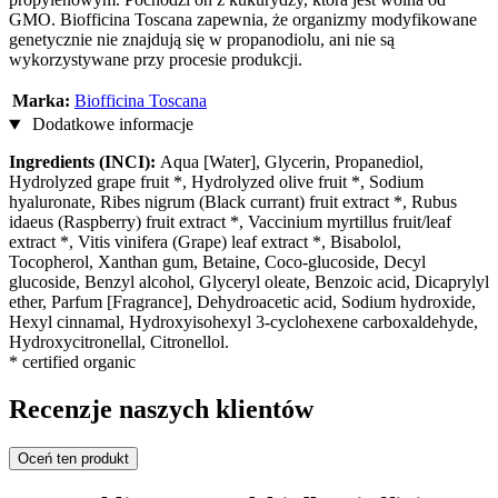
GMO. Biofficina Toscana zapewnia, że organizmy modyfikowane
genetycznie nie znajdują się w propanodiolu, ani nie są
wykorzystywane przy procesie produkcji.
Marka:
Biofficina Toscana
Dodatkowe informacje
Ingredients (INCI):
Aqua [Water], Glycerin, Propanediol,
Hydrolyzed grape fruit *, Hydrolyzed olive fruit *, Sodium
hyaluronate, Ribes nigrum (Black currant) fruit extract *, Rubus
idaeus (Raspberry) fruit extract *, Vaccinium myrtillus fruit/leaf
extract *, Vitis vinifera (Grape) leaf extract *, Bisabolol,
Tocopherol, Xanthan gum, Betaine, Coco-glucoside, Decyl
glucoside, Benzyl alcohol, Glyceryl oleate, Benzoic acid, Dicaprylyl
ether, Parfum [Fragrance], Dehydroacetic acid, Sodium hydroxide,
Hexyl cinnamal, Hydroxyisohexyl 3-cyclohexene carboxaldehyde,
Hydroxycitronellal, Citronellol.
* certified organic
Recenzje naszych klientów
Oceń ten produkt