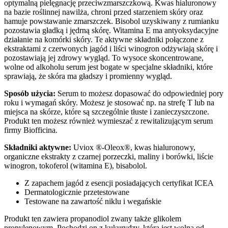
optymalną pielęgnację przeciwzmarszczkową. Kwas hialuronowy
na bazie roślinnej nawilża, chroni przed starzeniem skóry oraz
hamuje powstawanie zmarszczek. Bisobol uzyskiwany z rumianku
pozostawia gładką i jędrną skórę. Witamina E ma antyoksydacyjne
działanie na komórki skóry. Te aktywne składniki połączone z
ekstraktami z czerwonych jagód i liści winogron odżywiają skórę i
pozostawiają jej zdrowy wygląd. To wysoce skoncentrowane,
wolne od alkoholu serum jest bogate w specjalne składniki, które
sprawiają, że skóra ma gładszy i promienny wygląd.
Sposób użycia:
Serum to możesz dopasować do odpowiedniej pory
roku i wymagań skóry. Możesz je stosować np. na strefę T lub na
miejsca na skórze, które są szczególnie tłuste i zanieczyszczone.
Produkt ten możesz również wymieszać z rewitalizującym serum
firmy Biofficina.
Składniki aktywne:
Uviox ®-Oleox®, kwas hialuronowy,
organiczne ekstrakty z czarnej porzeczki, maliny i borówki, liście
winogron, tokoferol (witamina E), bisabolol.
Z zapachem jagód z esencji posiadających certyfikat ICEA
Dermatologicznie przetestowane
Testowane na zawartość niklu i wegańskie
Produkt ten zawiera propanodiol zwany także glikolem
propylenowym. Pochodzi on z kukurydzy, która jest wolna od