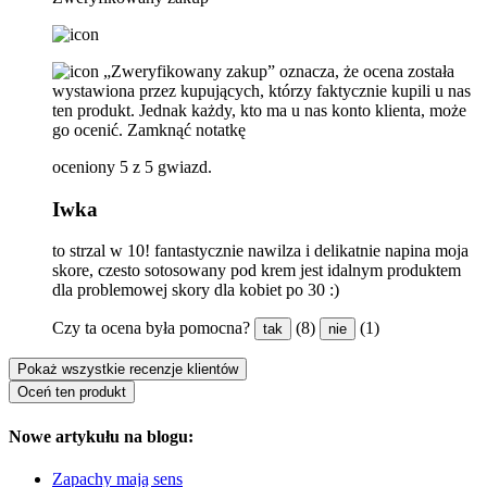
„Zweryfikowany zakup” oznacza, że ​​ocena została
wystawiona przez kupujących, którzy faktycznie kupili u nas
ten produkt. Jednak każdy, kto ma u nas konto klienta, może
go ocenić.
Zamknąć notatkę
oceniony 5 z 5 gwiazd.
Iwka
to strzal w 10! fantastycznie nawilza i delikatnie napina moja
skore, czesto sotosowany pod krem jest idalnym produktem
dla problemowej skory dla kobiet po 30 :)
Czy ta ocena była pomocna?
(8)
(1)
tak
nie
Pokaż wszystkie recenzje klientów
Oceń ten produkt
Nowe artykułu na blogu:
Zapachy mają sens