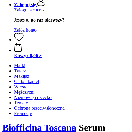
Zaloguj się
Zaloguj się teraz
Jesteś tu
po raz pierwszy?
Załóż konto
Koszyk
0,00 zł
Marki
Twarz
Makijaż
Ciało i kąpiel
Włosy
Mężczyźni
Niemowlę i dziecko
Tematy
Ochrona przeciwsłoneczna
Promocje
Biofficina Toscana
Serum