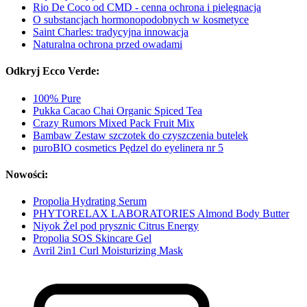
Rio De Coco od CMD - cenna ochrona i pielęgnacja
O substancjach hormonopodobnych w kosmetyce
Saint Charles: tradycyjna innowacja
Naturalna ochrona przed owadami
Odkryj Ecco Verde:
100% Pure
Pukka Cacao Chai Organic Spiced Tea
Crazy Rumors Mixed Pack Fruit Mix
Bambaw Zestaw szczotek do czyszczenia butelek
puroBIO cosmetics Pędzel do eyelinera nr 5
Nowości:
Propolia Hydrating Serum
PHYTORELAX LABORATORIES Almond Body Butter
Niyok Żel pod prysznic Citrus Energy
Propolia SOS Skincare Gel
Avril 2in1 Curl Moisturizing Mask