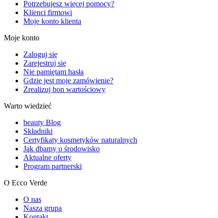
Potrzebujesz więcej pomocy?
Klienci firmowi
Moje konto klienta
Moje konto
Zaloguj się
Zarejestruj się
Nie pamiętam hasła
Gdzie jest moje zamówienie?
Zrealizuj bon wartościowy
Warto wiedzieć
beauty Blog
Składniki
Certyfikaty kosmetyków naturalnych
Jak dbamy o środowisko
Aktualne oferty
Program partnerski
O Ecco Verde
O nas
Nasza grupa
Kontakt