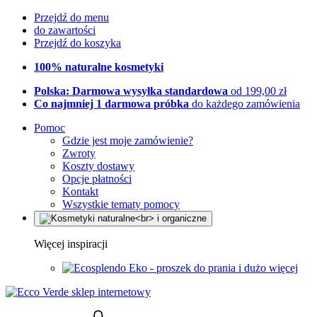
Przejdź do menu
do zawartości
Przejdź do koszyka
100% naturalne kosmetyki
Polska: Darmowa wysyłka standardowa
od 199,00 zł
Co najmniej 1 darmowa próbka
do każdego zamówienia
Pomoc
Gdzie jest moje zamówienie?
Zwroty
Koszty dostawy
Opcje płatności
Kontakt
Wszystkie tematy pomocy
Więcej inspiracji
Eko - proszek do prania i dużo więcej