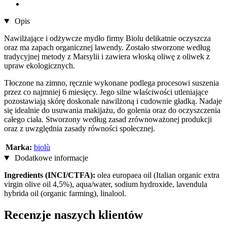
Opis
Nawilżające i odżywcze mydło firmy Biolu delikatnie oczyszcza
oraz ma zapach organicznej lawendy. Zostało stworzone według
tradycyjnej metody z Marsylii i zawiera włoską oliwę z oliwek z
upraw ekologicznych.
Tłoczone na zimno, ręcznie wykonane podlega procesowi suszenia
przez co najmniej 6 miesięcy. Jego silne właściwości utleniające
pozostawiają skórę doskonale nawilżoną i cudownie gładką. Nadaje
się idealnie do usuwania makijażu, do golenia oraz do oczyszczenia
całego ciała. Stworzony według zasad zrównoważonej produkcji
oraz z uwzględnia zasady równości społecznej.
Marka:
biolù
Dodatkowe informacje
Ingredients (INCI/CTFA):
olea europaea oil (Italian organic extra
virgin olive oil 4,5%), aqua/water, sodium hydroxide, lavendula
hybrida oil (organic farming), linalool.
Recenzje naszych klientów