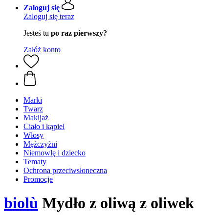
Zaloguj się
Zaloguj się teraz
Jesteś tu
po raz pierwszy?
Załóż konto
Marki
Twarz
Makijaż
Ciało i kąpiel
Włosy
Mężczyźni
Niemowlę i dziecko
Tematy
Ochrona przeciwsłoneczna
Promocje
biolù
Mydło z oliwą z oliwek