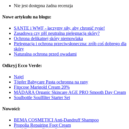
Nie jest dostępna żadna recenzja
Nowe artykułu na blogu:
SANTE i WWF - łączymy siły, aby chronić rysie!
Zasadowa czy pH neutralna pielęgnacja skóry?
Ochrona delikatnej skóry niemowlaka
Pielęgnacja i ochrona przeciwsłoneczna: zrób coś dobrego dla
skóry
Naturalna ochrona przed owadami
Odkryj Ecco Verde:
Najel
Töpfer Babycare Pasta ochronna na rany
Fitocose Marigold Cream 20%
MÁDARA Organic Skincare AGE PRO Smooth Day Cream
Soulbottle Soulfilter Starter Set
Nowości:
BEMA COSMETICI Anti-Dandruff Shampoo
Propolia Repairing Foot Cream