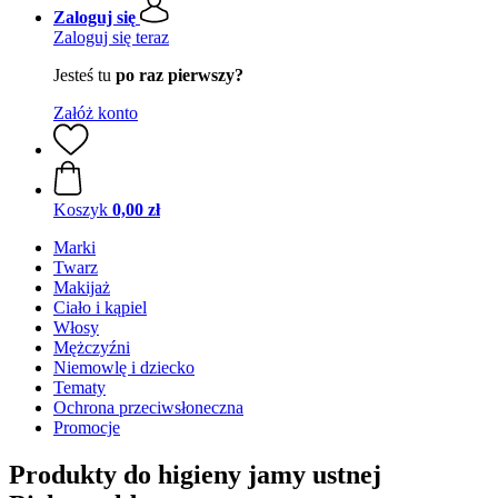
Zaloguj się
Zaloguj się teraz
Jesteś tu
po raz pierwszy?
Załóż konto
Koszyk
0,00 zł
Marki
Twarz
Makijaż
Ciało i kąpiel
Włosy
Mężczyźni
Niemowlę i dziecko
Tematy
Ochrona przeciwsłoneczna
Promocje
Produkty do higieny jamy ustnej