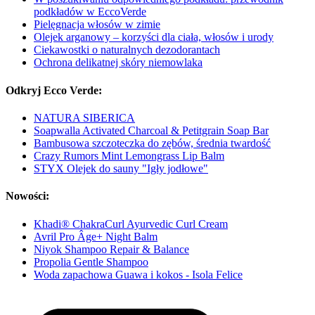
podkładów w EccoVerde
Pielęgnacja włosów w zimie
Olejek arganowy – korzyści dla ciała, włosów i urody
Ciekawostki o naturalnych dezodorantach
Ochrona delikatnej skóry niemowlaka
Odkryj Ecco Verde:
NATURA SIBERICA
Soapwalla Activated Charcoal & Petitgrain Soap Bar
Bambusowa szczoteczka do zębów, średnia twardość
Crazy Rumors Mint Lemongrass Lip Balm
STYX Olejek do sauny "Igły jodłowe"
Nowości:
Khadi® ChakraCurl Ayurvedic Curl Cream
Avril Pro Âge+ Night Balm
Niyok Shampoo Repair & Balance
Propolia Gentle Shampoo
Woda zapachowa Guawa i kokos - Isola Felice