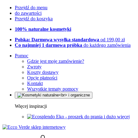
Przejdź do menu
do zawartości
Przejdź do koszyka
100% naturalne kosmetyki
Polska: Darmowa wysyłka standardowa
od 199,00 zł
Co najmniej 1 darmowa próbka
do każdego zamówienia
Pomoc
Gdzie jest moje zamówienie?
Zwroty
Koszty dostawy
Opcje płatności
Kontakt
Wszystkie tematy pomocy
Więcej inspiracji
Eko - proszek do prania i dużo więcej