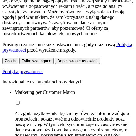
wykorzystujemy do ciągłej optymalizacji naszej strony internetowej,
wyświetlania dopasowanych reklam i treści, a także do analizy
statystyk użytkowania. Możemy również – wyłącznie za Twoją
zgodą i pod warunkiem, że sam korzystasz z usług danego
dostawcy – porównywać zaszyfrowane dane z danymi
zewnętrznych partnerów, aby prezentować Ci oferty za
pośrednictwem ich kanałów reklamowych online.
Prosimy o zapoznanie się z ustawieniami zgody oraz naszą
Polityką
prywatności
przed wyrażeniem zgody.
Zgoda
Tylko wymagane
Dopasowanie ustawień
Polityka prywatności
Indywidualne ustawienia ochrony danych
Marketing per Customer-Match
Za zgodą użytkownika będziemy również informować go o
promocjach i pokazywać mu odpowiednie produkty poza
naszą witryną. W tym celu synchronizujemy zaszyfrowane
dane osobowe użytkownika z następującymi zewnętrznymi
dostawcami i korzystamy z ich internetowych kanałów