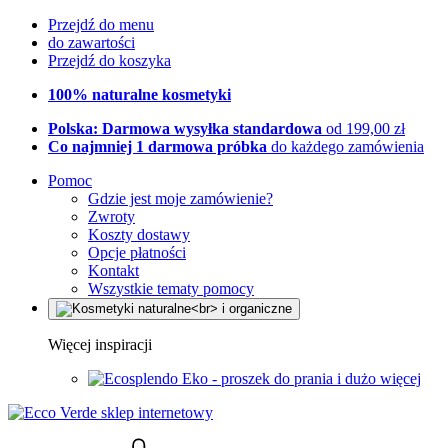
Przejdź do menu
do zawartości
Przejdź do koszyka
100% naturalne kosmetyki
Polska: Darmowa wysyłka standardowa
od 199,00 zł
Co najmniej 1 darmowa próbka
do każdego zamówienia
Pomoc
Gdzie jest moje zamówienie?
Zwroty
Koszty dostawy
Opcje płatności
Kontakt
Wszystkie tematy pomocy
Więcej inspiracji
Eko - proszek do prania i dużo więcej