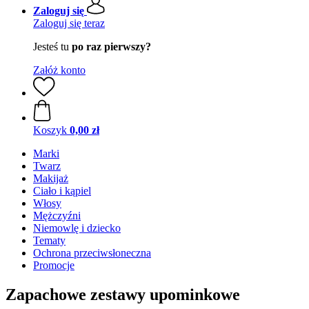
Zaloguj się
Zaloguj się teraz
Jesteś tu
po raz pierwszy?
Załóż konto
Koszyk
0,00 zł
Marki
Twarz
Makijaż
Ciało i kąpiel
Włosy
Mężczyźni
Niemowlę i dziecko
Tematy
Ochrona przeciwsłoneczna
Promocje
Zapachowe zestawy upominkowe