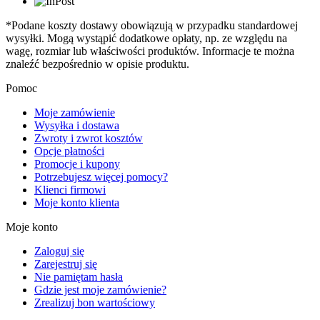
*Podane koszty dostawy obowiązują w przypadku standardowej
wysyłki. Mogą wystąpić dodatkowe opłaty, np. ze względu na
wagę, rozmiar lub właściwości produktów. Informacje te można
znaleźć bezpośrednio w opisie produktu.
Pomoc
Moje zamówienie
Wysyłka i dostawa
Zwroty i zwrot kosztów
Opcje płatności
Promocje i kupony
Potrzebujesz więcej pomocy?
Klienci firmowi
Moje konto klienta
Moje konto
Zaloguj się
Zarejestruj się
Nie pamiętam hasła
Gdzie jest moje zamówienie?
Zrealizuj bon wartościowy