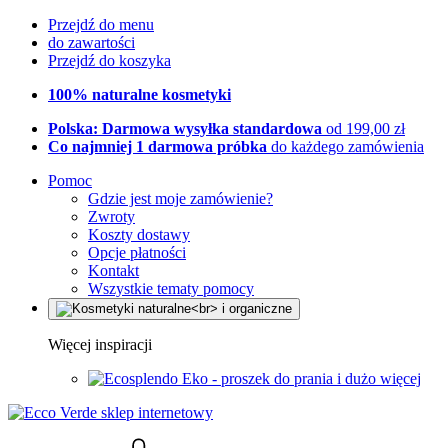
Przejdź do menu
do zawartości
Przejdź do koszyka
100% naturalne kosmetyki
Polska: Darmowa wysyłka standardowa
od 199,00 zł
Co najmniej 1 darmowa próbka
do każdego zamówienia
Pomoc
Gdzie jest moje zamówienie?
Zwroty
Koszty dostawy
Opcje płatności
Kontakt
Wszystkie tematy pomocy
Więcej inspiracji
Eko - proszek do prania i dużo więcej