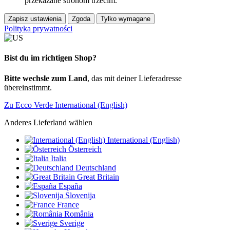
przekazane stronom trzecim.
Zapisz ustawienia
Zgoda
Tylko wymagane
Polityka prywatności
Bist du im richtigen Shop?
Bitte wechsle zum Land
, das mit deiner Lieferadresse
übereinstimmt.
Zu Ecco Verde International (English)
Anderes Lieferland wählen
International (English)
Österreich
Italia
Deutschland
Great Britain
España
Slovenija
France
România
Sverige