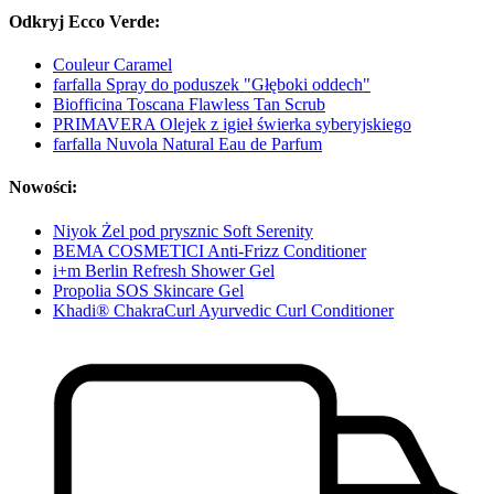
Odkryj Ecco Verde:
Couleur Caramel
farfalla Spray do poduszek "Głęboki oddech"
Biofficina Toscana Flawless Tan Scrub
PRIMAVERA Olejek z igieł świerka syberyjskiego
farfalla Nuvola Natural Eau de Parfum
Nowości:
Niyok Żel pod prysznic Soft Serenity
BEMA COSMETICI Anti-Frizz Conditioner
i+m Berlin Refresh Shower Gel
Propolia SOS Skincare Gel
Khadi® ChakraCurl Ayurvedic Curl Conditioner