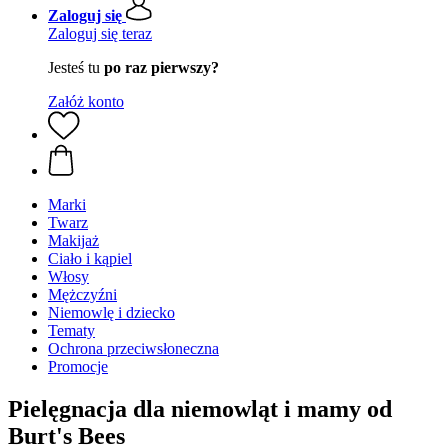
Zaloguj się
Zaloguj się teraz
Jesteś tu
po raz pierwszy?
Załóż konto
Marki
Twarz
Makijaż
Ciało i kąpiel
Włosy
Mężczyźni
Niemowlę i dziecko
Tematy
Ochrona przeciwsłoneczna
Promocje
Pielęgnacja dla niemowląt i mamy od
Burt's Bees