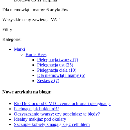
Dla niemowląt i mamy: 6 artykułów
Wszystkie ceny zawierają VAT
Filtry
Kategorie:
Marki
Burt's Bees
Pielęgnacja twarzy (7)
Pielęgnacja ust (25)
Pielęgnacja ciała (10)
Dla niemowląt i mamy (6)
Zestawy (7)
Nowe artykułu na blogu:
Rio De Coco od CMD - cenna ochrona i pielęgnacja
Pachnące jak bukiet róż!
Oczyszczanie twarzy: czy popełniasz te błędy?
Idealny makijaż pod okulary
Szczupłe kobiety zmagają się z cellulitem