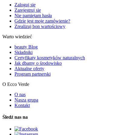
Zaloguj się
Zarejestruj się
Nie pamiętam hasła
Gdzie jest moje zamówienie?
Zrealizuj bon wartościowy
Warto wiedzieć
beauty Blog
Składniki
Certyfikaty kosmetyków naturalnych
Jak dbamy o środowisko
Aktualne oferty
Program partnerski
O Ecco Verde
O nas
Nasza grupa
Kontakt
Śledź nas na