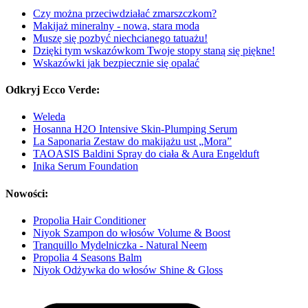
Czy można przeciwdziałać zmarszczkom?
Makijaż mineralny - nowa, stara moda
Muszę się pozbyć niechcianego tatuażu!
Dzięki tym wskazówkom Twoje stopy staną się piękne!
Wskazówki jak bezpiecznie się opalać
Odkryj Ecco Verde:
Weleda
Hosanna H2O Intensive Skin-Plumping Serum
La Saponaria Zestaw do makijażu ust „Mora”
TAOASIS Baldini Spray do ciała & Aura Engelduft
Inika Serum Foundation
Nowości:
Propolia Hair Conditioner
Niyok Szampon do włosów Volume & Boost
Tranquillo Mydelniczka - Natural Neem
Propolia 4 Seasons Balm
Niyok Odżywka do włosów Shine & Gloss