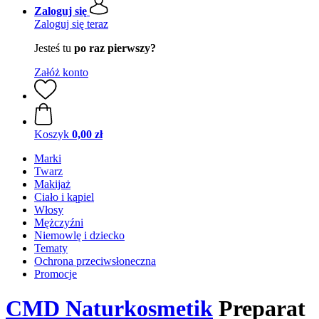
Zaloguj się
Zaloguj się teraz
Jesteś tu
po raz pierwszy?
Załóż konto
Koszyk
0,00 zł
Marki
Twarz
Makijaż
Ciało i kąpiel
Włosy
Mężczyźni
Niemowlę i dziecko
Tematy
Ochrona przeciwsłoneczna
Promocje
CMD Naturkosmetik
Preparat