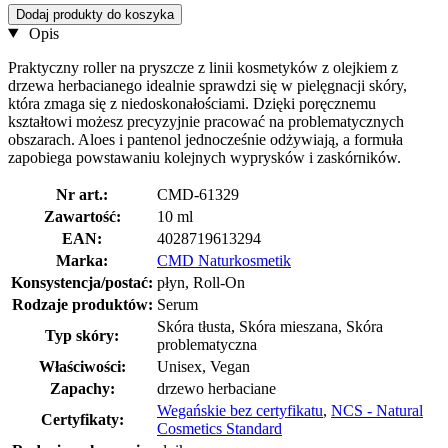
Dodaj produkty do koszyka
Opis
Praktyczny roller na pryszcze z linii kosmetyków z olejkiem z
drzewa herbacianego idealnie sprawdzi się w pielęgnacji skóry,
która zmaga się z niedoskonałościami. Dzięki poręcznemu
kształtowi możesz precyzyjnie pracować na problematycznych
obszarach. Aloes i pantenol jednocześnie odżywiają, a formuła
zapobiega powstawaniu kolejnych wyprysków i zaskórników.
Nr art.:
CMD-61329
Zawartość:
10 ml
EAN:
4028719613294
Marka:
CMD Naturkosmetik
Konsystencja/postać:
płyn, Roll-On
Rodzaje produktów:
Serum
Skóra tłusta, Skóra mieszana, Skóra
Typ skóry:
problematyczna
Właściwości:
Unisex, Vegan
Zapachy:
drzewo herbaciane
Wegańskie bez certyfikatu
,
NCS - Natural
Certyfikaty:
Cosmetics Standard