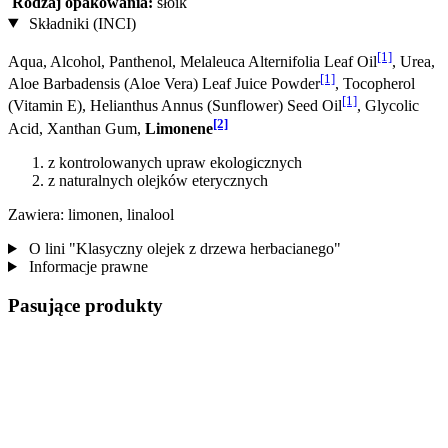
Rodzaj opakowania:
słoik
Składniki (INCI)
[1]
Aqua, Alcohol, Panthenol, Melaleuca Alternifolia Leaf Oil
, Urea,
[1]
Aloe Barbadensis (Aloe Vera) Leaf Juice Powder
, Tocopherol
[1]
(Vitamin E), Helianthus Annus (Sunflower) Seed Oil
, Glycolic
[2]
Acid, Xanthan Gum,
Limonene
z kontrolowanych upraw ekologicznych
z naturalnych olejków eterycznych
Zawiera: limonen, linalool
O lini "Klasyczny olejek z drzewa herbacianego"
Informacje prawne
Pasujące produkty