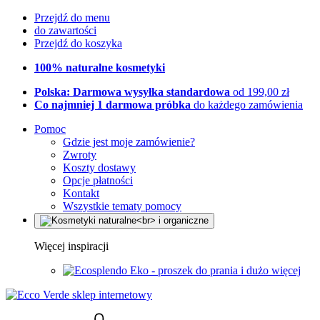
Przejdź do menu
do zawartości
Przejdź do koszyka
100% naturalne kosmetyki
Polska: Darmowa wysyłka standardowa
od 199,00 zł
Co najmniej 1 darmowa próbka
do każdego zamówienia
Pomoc
Gdzie jest moje zamówienie?
Zwroty
Koszty dostawy
Opcje płatności
Kontakt
Wszystkie tematy pomocy
Więcej inspiracji
Eko - proszek do prania i dużo więcej