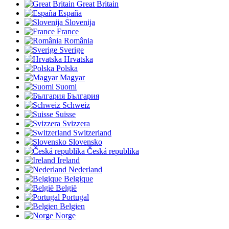
Great Britain
España
Slovenija
France
România
Sverige
Hrvatska
Polska
Magyar
Suomi
България
Schweiz
Suisse
Svizzera
Switzerland
Slovensko
Česká republika
Ireland
Nederland
Belgique
België
Portugal
Belgien
Norge