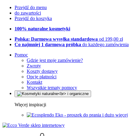
Przejdź do menu
do zawartości
Przejdź do koszyka
100% naturalne kosmetyki
Polska: Darmowa wysyłka standardowa
od 199,00 zł
Co najmniej 1 darmowa próbka
do każdego zamówienia
Pomoc
Gdzie jest moje zamówienie?
Zwroty
Koszty dostawy
Opcje płatności
Kontakt
Wszystkie tematy pomocy
Więcej inspiracji
Eko - proszek do prania i dużo więcej