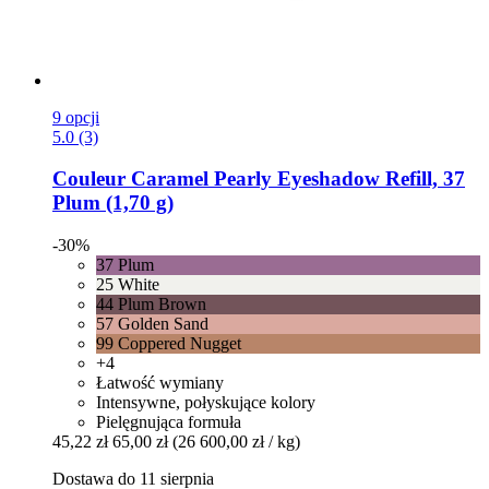
9 opcji
5.0 (3)
Couleur Caramel
Pearly Eyeshadow Refill, 37
Plum (1,70 g)
-30%
37 Plum
25 White
44 Plum Brown
57 Golden Sand
99 Coppered Nugget
+4
Łatwość wymiany
Intensywne, połyskujące kolory
Pielęgnująca formuła
45,22 zł
65,00 zł
(26 600,00 zł / kg)
Dostawa do 11 sierpnia