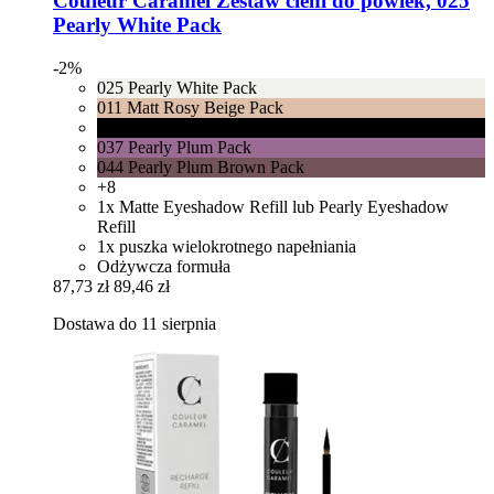
Couleur Caramel
Zestaw cieni do powiek, 025
Pearly White Pack
-2%
025 Pearly White Pack
011 Matt Rosy Beige Pack
023 Matt Black Pack
037 Pearly Plum Pack
044 Pearly Plum Brown Pack
+8
1x Matte Eyeshadow Refill lub Pearly Eyeshadow
Refill
1x puszka wielokrotnego napełniania
Odżywcza formuła
87,73 zł
89,46 zł
Dostawa do 11 sierpnia