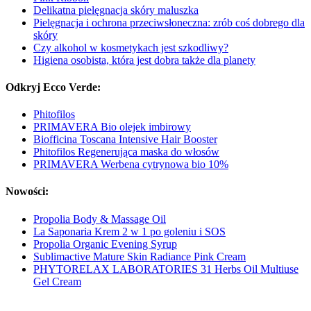
Delikatna pielęgnacja skóry maluszka
Pielęgnacja i ochrona przeciwsłoneczna: zrób coś dobrego dla
skóry
Czy alkohol w kosmetykach jest szkodliwy?
Higiena osobista, która jest dobra także dla planety
Odkryj Ecco Verde:
Phitofilos
PRIMAVERA Bio olejek imbirowy
Biofficina Toscana Intensive Hair Booster
Phitofilos Regenerująca maska do włosów
PRIMAVERA Werbena cytrynowa bio 10%
Nowości:
Propolia Body & Massage Oil
La Saponaria Krem 2 w 1 po goleniu i SOS
Propolia Organic Evening Syrup
Sublimactive Mature Skin Radiance Pink Cream
PHYTORELAX LABORATORIES 31 Herbs Oil Multiuse
Gel Cream