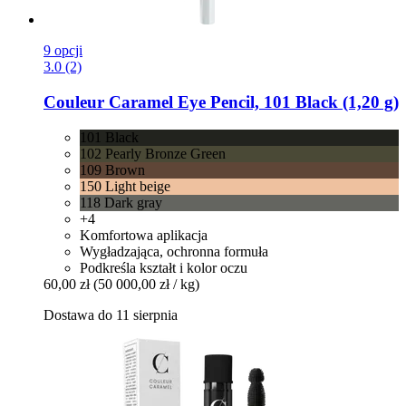
9 opcji
3.0 (2)
Couleur Caramel
Eye Pencil, 101 Black (1,20 g)
101 Black
102 Pearly Bronze Green
109 Brown
150 Light beige
118 Dark gray
+4
Komfortowa aplikacja
Wygładzająca, ochronna formuła
Podkreśla kształt i kolor oczu
60,00 zł
(50 000,00 zł / kg)
Dostawa do 11 sierpnia