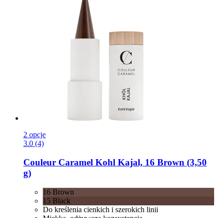
2 opcje
3.0 (4)
Couleur Caramel
Kohl Kajal, 16 Brown (3,50
g)
16 Brown
15 Black
Do kreślenia cienkich i szerokich linii