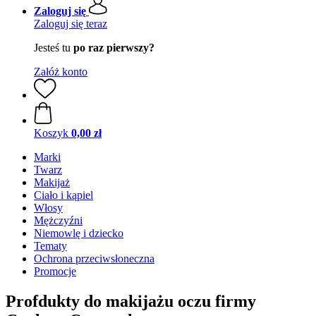
Zaloguj się
Zaloguj się teraz
Jesteś tu
po raz pierwszy?
Załóż konto
Koszyk
0,00 zł
Marki
Twarz
Makijaż
Ciało i kąpiel
Włosy
Mężczyźni
Niemowlę i dziecko
Tematy
Ochrona przeciwsłoneczna
Promocje
Profdukty do makijażu oczu firmy