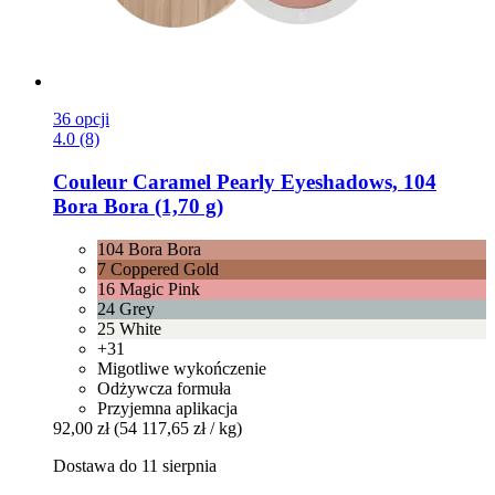
36 opcji
4.0 (8)
Couleur Caramel
Pearly Eyeshadows, 104
Bora Bora (1,70 g)
104 Bora Bora
7 Coppered Gold
16 Magic Pink
24 Grey
25 White
+31
Migotliwe wykończenie
Odżywcza formuła
Przyjemna aplikacja
92,00 zł
(54 117,65 zł / kg)
Dostawa do 11 sierpnia