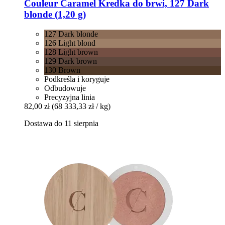
Couleur Caramel
Kredka do brwi, 127 Dark
blonde (1,20 g)
127 Dark blonde
126 Light blond
128 Light brown
129 Dark brown
130 Brown
Podkreśla i koryguje
Odbudowuje
Precyzyjna linia
82,00 zł
(68 333,33 zł / kg)
Dostawa do 11 sierpnia