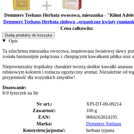
Demmers Teehaus Herbata owocowa, mieszanka - "Klimt Adele"
Demmers Teehaus Herbata ziołowa „organiczne kwiaty rumiank
Cena całkowita:
Dodaj produkty do koszyka
Opis
Ta szlachetna mieszanka owocowa, inspirowana światowej sławy portr
została harmonijnie połączona z chrupiącymi kawałkami jabłka oraz
Niepowtarzalny tropikalny charakter tworzą słodkie kawałki ananas
rubinowym kolorem i roztacza egzotyczny aromat. Niezależnie od teg
przyjemność dla wszystkich zmysłów!
Dozowanie:
8-9 łyżeczek na litr
Nr art.:
XPI-DT-00-09214
Zawartość:
100 g
EAN:
9004163024195
Marka:
Demmers Teehaus
Konsystencja/postać:
herbata sypana