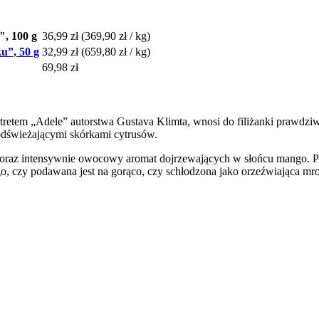
, 100 g
36,99 zł
(369,90 zł / kg)
u”, 50 g
32,99 zł
(659,80 zł / kg)
69,98 zł
etem „Adele” autorstwa Gustava Klimta, wnosi do filiżanki prawdziwe 
 odświeżającymi skórkami cytrusów.
a oraz intensywnie owocowy aromat dojrzewających w słońcu mango. P
o, czy podawana jest na gorąco, czy schłodzona jako orzeźwiająca mr