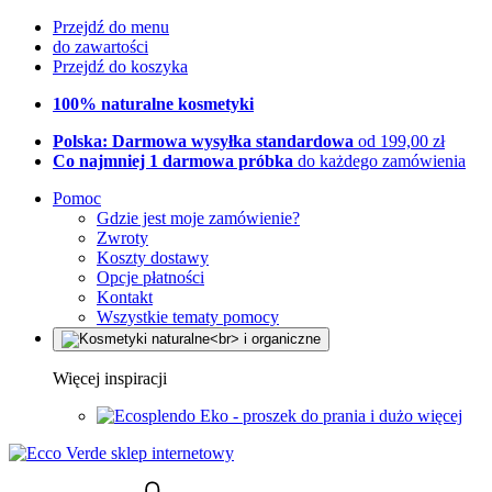
Przejdź do menu
do zawartości
Przejdź do koszyka
100% naturalne kosmetyki
Polska: Darmowa wysyłka standardowa
od 199,00 zł
Co najmniej 1 darmowa próbka
do każdego zamówienia
Pomoc
Gdzie jest moje zamówienie?
Zwroty
Koszty dostawy
Opcje płatności
Kontakt
Wszystkie tematy pomocy
Więcej inspiracji
Eko - proszek do prania i dużo więcej