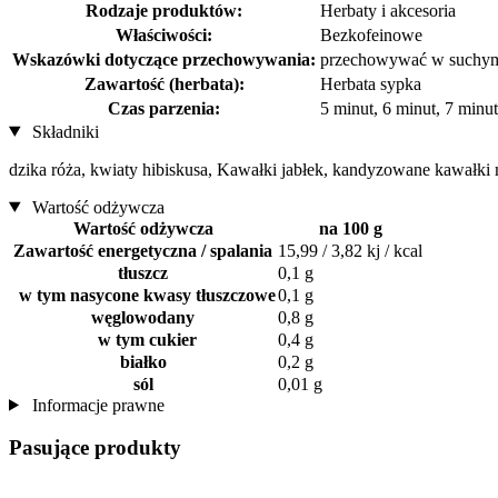
Rodzaje produktów:
Herbaty i akcesoria
Właściwości:
Bezkofeinowe
Wskazówki dotyczące przechowywania:
przechowywać w suchym
Zawartość (herbata):
Herbata sypka
Czas parzenia:
5 minut, 6 minut, 7 minut
Składniki
dzika róża, kwiaty hibiskusa, Kawałki jabłek, kandyzowane kawałki 
Wartość odżywcza
Wartość odżywcza
na 100 g
Zawartość energetyczna / spalania
15,99 / 3,82 kj / kcal
tłuszcz
0,1 g
w tym nasycone kwasy tłuszczowe
0,1 g
węglowodany
0,8 g
w tym cukier
0,4 g
białko
0,2 g
sól
0,01 g
Informacje prawne
Pasujące produkty