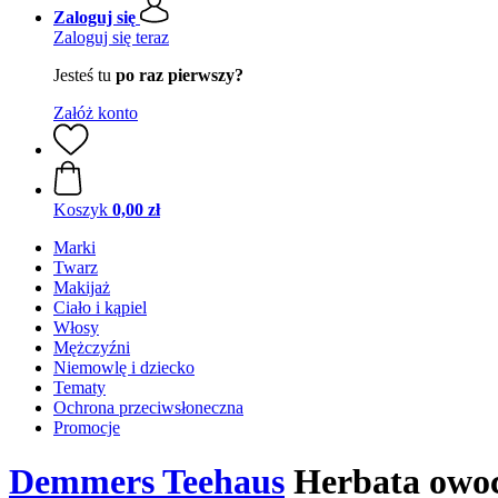
Zaloguj się
Zaloguj się teraz
Jesteś tu
po raz pierwszy?
Załóż konto
Koszyk
0,00 zł
Marki
Twarz
Makijaż
Ciało i kąpiel
Włosy
Mężczyźni
Niemowlę i dziecko
Tematy
Ochrona przeciwsłoneczna
Promocje
Demmers Teehaus
Herbata owoc