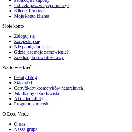
Promocje i kupony
Potrzebujesz więcej pomocy?
Klienci firmowi
Moje konto klienta
Moje konto
Zaloguj się
Zarejestruj się
Nie pamiętam hasła
Gdzie jest moje zamówienie?
Zrealizuj bon wartościowy
Warto wiedzieć
beauty Blog
Składniki
Certyfikaty kosmetyków naturalnych
Jak dbamy o środowisko
Aktualne oferty
Program partnerski
O Ecco Verde
O nas
Nasza grupa