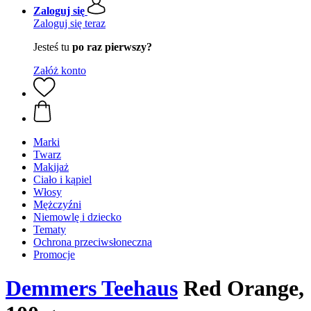
Zaloguj się
Zaloguj się teraz
Jesteś tu
po raz pierwszy?
Załóż konto
Marki
Twarz
Makijaż
Ciało i kąpiel
Włosy
Mężczyźni
Niemowlę i dziecko
Tematy
Ochrona przeciwsłoneczna
Promocje
Demmers Teehaus
Red Orange,