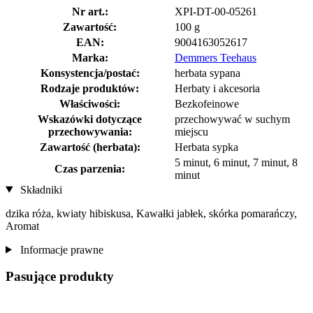
Nr art.:
XPI-DT-00-05261
Zawartość:
100 g
EAN:
9004163052617
Marka:
Demmers Teehaus
Konsystencja/postać:
herbata sypana
Rodzaje produktów:
Herbaty i akcesoria
Właściwości:
Bezkofeinowe
Wskazówki dotyczące
przechowywać w suchym
przechowywania:
miejscu
Zawartość (herbata):
Herbata sypka
5 minut, 6 minut, 7 minut, 8
Czas parzenia:
minut
Składniki
dzika róża, kwiaty hibiskusa, Kawałki jabłek, skórka pomarańczy,
Aromat
Informacje prawne
Pasujące produkty