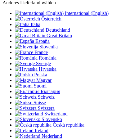
Anderes Lieferland wählen
International (English)
Österreich
Italia
Deutschland
Great Britain
España
Slovenija
France
România
Sverige
Hrvatska
Polska
Magyar
Suomi
България
Schweiz
Suisse
Svizzera
Switzerland
Slovensko
Česká republika
Ireland
Nederland