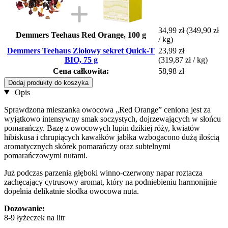
34,99 zł
(349,90 zł
Demmers Teehaus Red Orange, 100 g
/ kg)
Demmers Teehaus Ziołowy sekret Quick-T
23,99 zł
BIO, 75 g
(319,87 zł / kg)
Cena całkowita:
58,98 zł
Dodaj produkty do koszyka
Opis
Sprawdzona mieszanka owocowa „Red Orange” ceniona jest za
wyjątkowo intensywny smak soczystych, dojrzewających w słońcu
pomarańczy. Bazę z owocowych łupin dzikiej róży, kwiatów
hibiskusa i chrupiących kawałków jabłka wzbogacono dużą ilością
aromatycznych skórek pomarańczy oraz subtelnymi
pomarańczowymi nutami.
Już podczas parzenia głęboki winno-czerwony napar roztacza
zachęcający cytrusowy aromat, który na podniebieniu harmonijnie
dopełnia delikatnie słodka owocowa nuta.
Dozowanie:
8-9 łyżeczek na litr