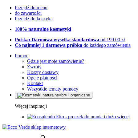
Przejdź do menu
do zawartości
Przejdź do koszyka
100% naturalne kosmetyki
Polska: Darmowa wysyłka standardowa
od 199,00 zł
Co najmniej 1 darmowa próbka
do każdego zamówienia
Pomoc
Gdzie jest moje zamówienie?
Zwroty
Koszty dostawy
Opcje płatności
Kontakt
Wszystkie tematy pomocy
Więcej inspiracji
Eko - proszek do prania i dużo więcej