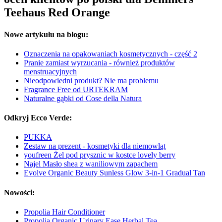
Teehaus Red Orange
Nowe artykułu na blogu:
Oznaczenia na opakowaniach kosmetycznych - część 2
Pranie zamiast wyrzucania - również produktów
menstruacyjnych
Nieodpowiedni produkt? Nie ma problemu
Fragrance Free od URTEKRAM
Naturalne gąbki od Cose della Natura
Odkryj Ecco Verde:
PUKKA
Zestaw na prezent - kosmetyki dla niemowląt
youfreen Żel pod prysznic w kostce lovely berry
Najel Masło shea z waniliowym zapachem
Evolve Organic Beauty Sunless Glow 3-in-1 Gradual Tan
Nowości:
Propolia Hair Conditioner
Propolia Organic Urinary Ease Herbal Tea