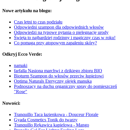
Nowe artykułu na blogu:
Czas letni to czas podziału
Odpowiedni szampon dla odpowiednich włosów
Odpowiedzi na typowe pytania o pielęgnację urody
Święta to najbardziej rodzinny i magiczny czas w roku!
Co pomaga przy atopowym zapaleniu skóry?
Odkryj Ecco Verde:
namaki
farfalla Nasiona marchwi z dzikiego zbioru BIO
Bioturm Szampon do włosów przeciw łupieżowi
Optima Naturals Eteryczny olejek manuka
Podnoszący na duchu organiczny spray do pomieszczeń
"Rose"
Nowości:
Tranquillo Taca łazienkowa - Douceur Florale
Gyada Cosmetics Tonik do twarzy
Tranquillo Rękawica kąpielowa - Mango