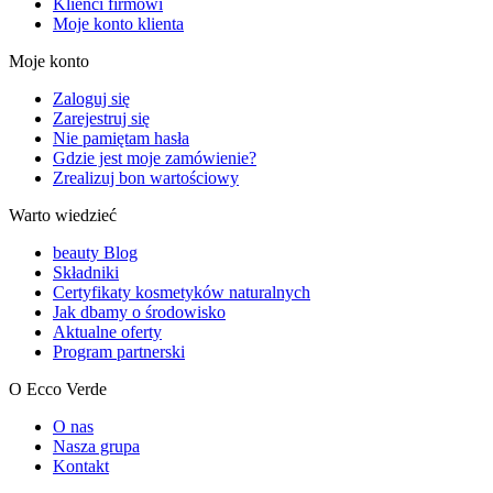
Klienci firmowi
Moje konto klienta
Moje konto
Zaloguj się
Zarejestruj się
Nie pamiętam hasła
Gdzie jest moje zamówienie?
Zrealizuj bon wartościowy
Warto wiedzieć
beauty Blog
Składniki
Certyfikaty kosmetyków naturalnych
Jak dbamy o środowisko
Aktualne oferty
Program partnerski
O Ecco Verde
O nas
Nasza grupa
Kontakt