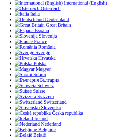
International (English)
Österreich
Italia
Deutschland
Great Britain
España
Slovenija
France
România
Sverige
Hrvatska
Polska
Magyar
Suomi
България
Schweiz
Suisse
Svizzera
Switzerland
Slovensko
Česká republika
Ireland
Nederland
Belgique
België