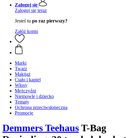
Zaloguj się
Zaloguj się teraz
Jesteś tu
po raz pierwszy?
Załóż konto
Marki
Twarz
Makijaż
Ciało i kąpiel
Włosy
Mężczyźni
Niemowlę i dziecko
Tematy
Ochrona przeciwsłoneczna
Promocje
Demmers Teehaus
T-Bag