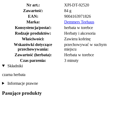
Nr art.:
XPI-DT-92520
Zawartość:
84 g
EAN:
9004163971826
Marka:
Demmers Teehaus
Konsystencja/postać:
herbata w torebce
Rodzaje produktów:
Herbaty i akcesoria
Właściwości:
Zawiera kofeinę
Wskazówki dotyczące
przechowywać w suchym
przechowywania:
miejscu
Zawartość (herbata):
Herbata w torebce
Czas parzenia:
3 minuty
Składniki
czarna herbata
Informacje prawne
Pasujące produkty