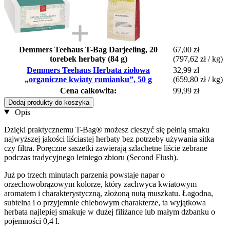
Demmers Teehaus T-Bag Darjeeling, 20
67,00 zł
torebek herbaty (84 g)
(797,62 zł / kg)
Demmers Teehaus Herbata ziołowa
32,99 zł
„organiczne kwiaty rumianku”, 50 g
(659,80 zł / kg)
Cena całkowita:
99,99 zł
Dodaj produkty do koszyka
Opis
Dzięki praktycznemu T-Bag® możesz cieszyć się pełnią smaku
najwyższej jakości liściastej herbaty bez potrzeby używania sitka
czy filtra. Poręczne saszetki zawierają szlachetne liście zebrane
podczas tradycyjnego letniego zbioru (Second Flush).
Już po trzech minutach parzenia powstaje napar o
orzechowobrązowym kolorze, który zachwyca kwiatowym
aromatem i charakterystyczną, złożoną nutą muszkatu. Łagodna,
subtelna i o przyjemnie chlebowym charakterze, ta wyjątkowa
herbata najlepiej smakuje w dużej filiżance lub małym dzbanku o
pojemności 0,4 l.