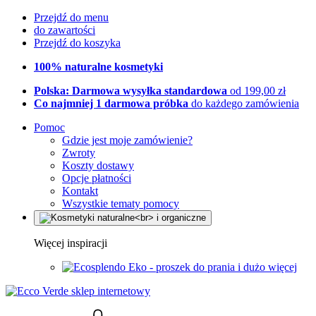
Przejdź do menu
do zawartości
Przejdź do koszyka
100% naturalne kosmetyki
Polska: Darmowa wysyłka standardowa
od 199,00 zł
Co najmniej 1 darmowa próbka
do każdego zamówienia
Pomoc
Gdzie jest moje zamówienie?
Zwroty
Koszty dostawy
Opcje płatności
Kontakt
Wszystkie tematy pomocy
Więcej inspiracji
Eko - proszek do prania i dużo więcej