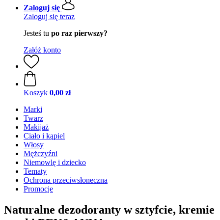
Zaloguj się
Zaloguj się teraz
Jesteś tu
po raz pierwszy?
Załóż konto
Koszyk
0,00 zł
Marki
Twarz
Makijaż
Ciało i kąpiel
Włosy
Mężczyźni
Niemowlę i dziecko
Tematy
Ochrona przeciwsłoneczna
Promocje
Naturalne dezodoranty w sztyfcie, kremie