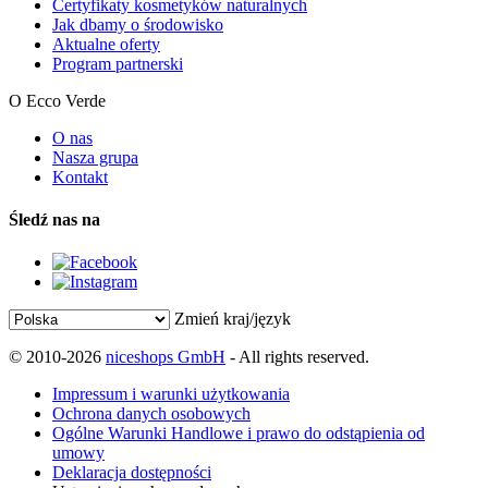
Certyfikaty kosmetyków naturalnych
Jak dbamy o środowisko
Aktualne oferty
Program partnerski
O Ecco Verde
O nas
Nasza grupa
Kontakt
Śledź nas na
Zmień kraj/język
© 2010-2026
niceshops GmbH
- All rights reserved.
Impressum i warunki użytkowania
Ochrona danych osobowych
Ogólne Warunki Handlowe i prawo do odstąpienia od
umowy
Deklaracja dostępności