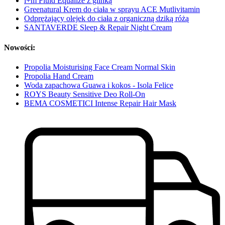
i+m Fluid Equalize z glinką
Greenatural Krem do ciała w sprayu ACE Mutlivitamin
Odprężający olejek do ciała z organiczną dziką różą
SANTAVERDE Sleep & Repair Night Cream
Nowości:
Propolia Moisturising Face Cream Normal Skin
Propolia Hand Cream
Woda zapachowa Guawa i kokos - Isola Felice
ROYS Beauty Sensitive Deo Roll-On
BEMA COSMETICI Intense Repair Hair Mask