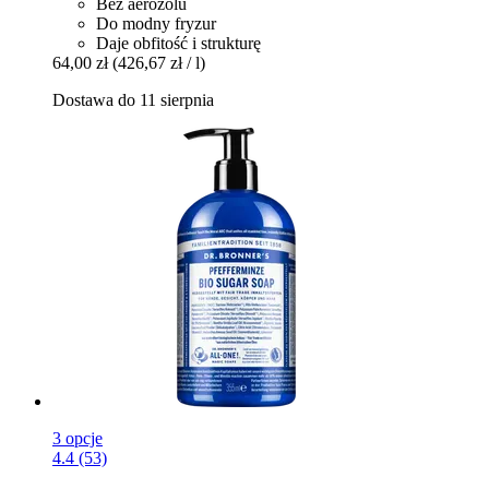
Bez aerozolu
Do modny fryzur
Daje obfitość i strukturę
64,00 zł
(426,67 zł / l)
Dostawa do 11 sierpnia
3 opcje
4.4 (53)