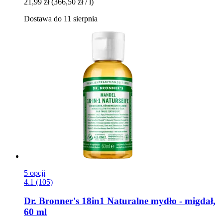
21,99 zł
(366,50 zł / l)
Dostawa do 11 sierpnia
5 opcji
4.1 (105)
Dr. Bronner's
18in1 Naturalne mydło -​ migdał,
60 ml