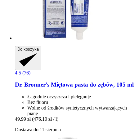
Do koszyka
4.5 (76)
Dr. Bronner's
Miętowa pasta do zębów, 105 ml
Łagodnie oczyszcza i pielęgnuje
Bez fluoru
Wolne od środków syntetycznych wytwarzających
pianę
49,99 zł
(476,10 zł / l)
Dostawa do 11 sierpnia