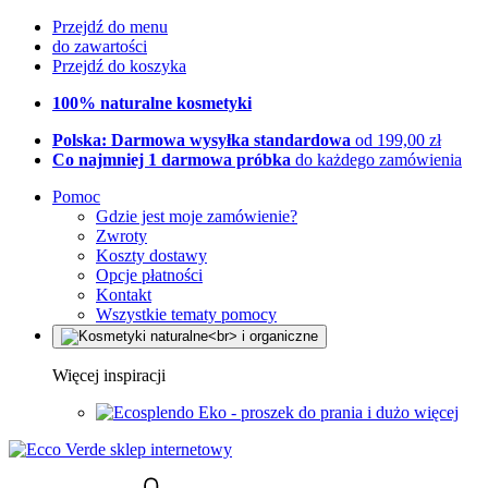
Przejdź do menu
do zawartości
Przejdź do koszyka
100% naturalne kosmetyki
Polska: Darmowa wysyłka standardowa
od 199,00 zł
Co najmniej 1 darmowa próbka
do każdego zamówienia
Pomoc
Gdzie jest moje zamówienie?
Zwroty
Koszty dostawy
Opcje płatności
Kontakt
Wszystkie tematy pomocy
Więcej inspiracji
Eko - proszek do prania i dużo więcej