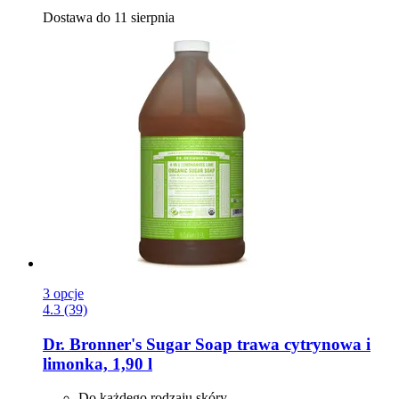
Dostawa do 11 sierpnia
3 opcje
4.3 (39)
Dr. Bronner's
Sugar Soap trawa cytrynowa i
limonka, 1,90 l
Do każdego rodzaju skóry