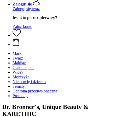
Zaloguj się
Zaloguj się teraz
Jesteś tu
po raz pierwszy?
Załóż konto
Marki
Twarz
Makijaż
Ciało i kąpiel
Włosy
Mężczyźni
Niemowlę i dziecko
Tematy
Ochrona przeciwsłoneczna
Promocje
Dr. Bronner's, Unique Beauty &
KARETHIC