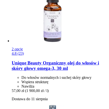
2 opcje
4.8 (23)
Unique Beauty
Organiczny olej do włosów i
skóry głowy omega-​3, 30 ml
Do włosów normalnych i suchej skóry głowy
Wspiera strukturę
Nawilża
57,00 zł
(1 900,00 zł / l)
Dostawa do 11 sierpnia