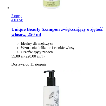
2 opcje
4.0 (24)
Unique Beauty
Szampon zwiększający objętość
włosów, 250 ml
Idealny dla mężczyzn
Wzmacnia delikatne i cienkie włosy
Orzeźwiający zapach
55,00 zł
(220,00 zł / l)
Dostawa do 11 sierpnia