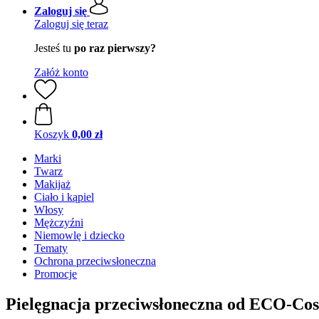
Zaloguj się
Zaloguj się teraz
Jesteś tu
po raz pierwszy?
Załóż konto
Koszyk
0,00 zł
Marki
Twarz
Makijaż
Ciało i kąpiel
Włosy
Mężczyźni
Niemowlę i dziecko
Tematy
Ochrona przeciwsłoneczna
Promocje
Pielęgnacja przeciwsłoneczna od ECO-Cos