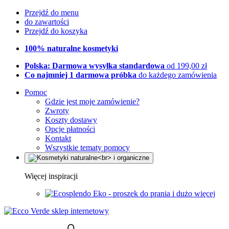
Przejdź do menu
do zawartości
Przejdź do koszyka
100% naturalne kosmetyki
Polska: Darmowa wysyłka standardowa
od 199,00 zł
Co najmniej 1 darmowa próbka
do każdego zamówienia
Pomoc
Gdzie jest moje zamówienie?
Zwroty
Koszty dostawy
Opcje płatności
Kontakt
Wszystkie tematy pomocy
Więcej inspiracji
Eko - proszek do prania i dużo więcej