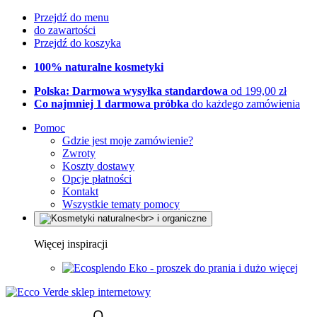
Przejdź do menu
do zawartości
Przejdź do koszyka
100% naturalne kosmetyki
Polska: Darmowa wysyłka standardowa
od 199,00 zł
Co najmniej 1 darmowa próbka
do każdego zamówienia
Pomoc
Gdzie jest moje zamówienie?
Zwroty
Koszty dostawy
Opcje płatności
Kontakt
Wszystkie tematy pomocy
Więcej inspiracji
Eko - proszek do prania i dużo więcej