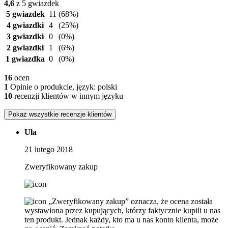
4,6
z 5 gwiazdek
5 gwiazdek
11
(68%)
4 gwiazdki
4
(25%)
3 gwiazdki
0
(0%)
2 gwiazdki
1
(6%)
1 gwiazdka
0
(0%)
16
ocen
1
Opinie o produkcie, język: polski
10
recenzji klientów w innym języku
Pokaż wszystkie recenzje klientów
Ula
21 lutego 2018
Zweryfikowany zakup
„Zweryfikowany zakup” oznacza, że ​​ocena została
wystawiona przez kupujących, którzy faktycznie kupili u nas
ten produkt. Jednak każdy, kto ma u nas konto klienta, może