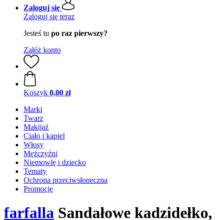
Zaloguj się
Zaloguj się teraz
Jesteś tu
po raz pierwszy?
Załóż konto
Koszyk
0,00 zł
Marki
Twarz
Makijaż
Ciało i kąpiel
Włosy
Mężczyźni
Niemowlę i dziecko
Tematy
Ochrona przeciwsłoneczna
Promocje
farfalla
Sandałowe kadzidełko,