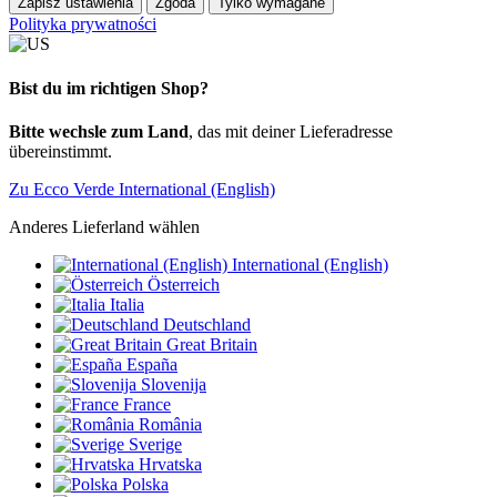
Zapisz ustawienia
Zgoda
Tylko wymagane
Polityka prywatności
Bist du im richtigen Shop?
Bitte wechsle zum Land
, das mit deiner Lieferadresse
übereinstimmt.
Zu Ecco Verde International (English)
Anderes Lieferland wählen
International (English)
Österreich
Italia
Deutschland
Great Britain
España
Slovenija
France
România
Sverige
Hrvatska
Polska