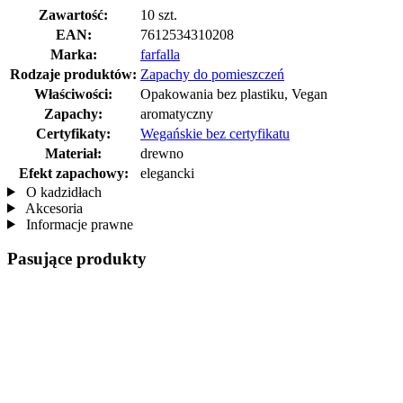
Zawartość:
10 szt.
EAN:
7612534310208
Marka:
farfalla
Rodzaje produktów:
Zapachy do pomieszczeń
Właściwości:
Opakowania bez plastiku, Vegan
Zapachy:
aromatyczny
Certyfikaty:
Wegańskie bez certyfikatu
Materiał:
drewno
Efekt zapachowy:
elegancki
O kadzidłach
Akcesoria
Informacje prawne
Pasujące produkty