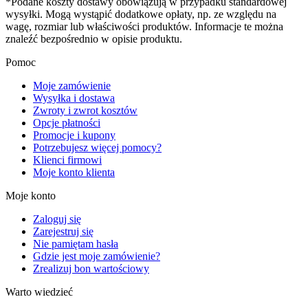
*Podane koszty dostawy obowiązują w przypadku standardowej
wysyłki. Mogą wystąpić dodatkowe opłaty, np. ze względu na
wagę, rozmiar lub właściwości produktów. Informacje te można
znaleźć bezpośrednio w opisie produktu.
Pomoc
Moje zamówienie
Wysyłka i dostawa
Zwroty i zwrot kosztów
Opcje płatności
Promocje i kupony
Potrzebujesz więcej pomocy?
Klienci firmowi
Moje konto klienta
Moje konto
Zaloguj się
Zarejestruj się
Nie pamiętam hasła
Gdzie jest moje zamówienie?
Zrealizuj bon wartościowy
Warto wiedzieć