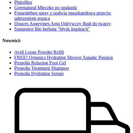
Phitofilos
Greenatural Mleczko po opalaniu
Frauenleben spray z szałwią muszkatołową przeciw
uderzeniom gorąca
Douces Angevines Anja Odżywczy fluid do twarzy
Sonnentor Bio herbata "błysk inspiracji"
Nowości:
Avril Loose Powder Refill
FREE! Organics Hydrating Shower Aquatic Passion
Propolia Relaxing Foot Gel
Propolia Treatment Shampoo
Propolia Hydrating Serum