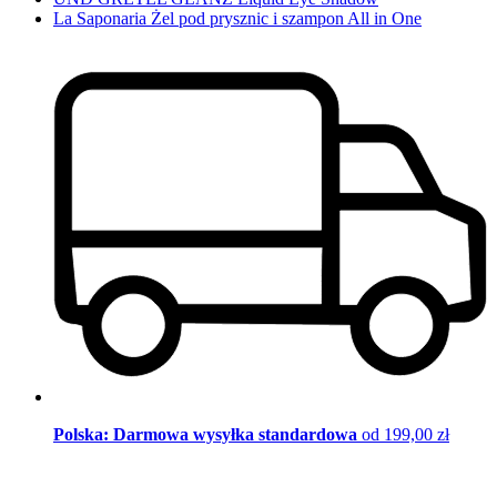
La Saponaria Żel pod prysznic i szampon All in One
Polska: Darmowa wysyłka standardowa
od 199,00 zł