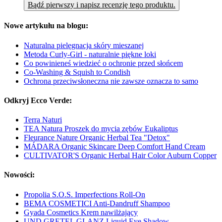
Bądź pierwszy i napisz recenzję tego produktu.
Nowe artykułu na blogu:
Naturalna pielęgnacja skóry mieszanej
Metoda Curly-Girl - naturalnie piękne loki
Co powinieneś wiedzieć o ochronie przed słońcem
Co-Washing & Squish to Condish
Ochrona przeciwsłoneczna nie zawsze oznacza to samo
Odkryj Ecco Verde:
Terra Naturi
TEA Natura Proszek do mycia zębów Eukaliptus
Fleurance Nature Organic Herbal Tea "Detox"
MÁDARA Organic Skincare Deep Comfort Hand Cream
CULTIVATOR'S Organic Herbal Hair Color Auburn Copper
Nowości:
Propolia S.O.S. Imperfections Roll-On
BEMA COSMETICI Anti-Dandruff Shampoo
Gyada Cosmetics Krem nawilżający
UND GRETEL GLANZ Liquid Eye Shadow