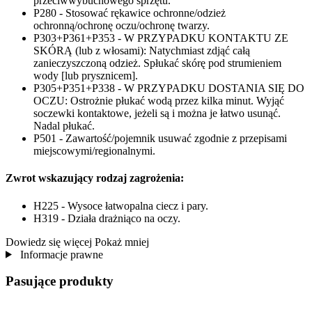
przeciwwybuchowego sprzętu.
P280 - Stosować rękawice ochronne/odzież
ochronną/ochronę oczu/ochronę twarzy.
P303+P361+P353 - W PRZYPADKU KONTAKTU ZE
SKÓRĄ (lub z włosami): Natychmiast zdjąć całą
zanieczyszczoną odzież. Spłukać skórę pod strumieniem
wody [lub prysznicem].
P305+P351+P338 - W PRZYPADKU DOSTANIA SIĘ DO
OCZU: Ostrożnie płukać wodą przez kilka minut. Wyjąć
soczewki kontaktowe, jeżeli są i można je łatwo usunąć.
Nadal płukać.
P501 - Zawartość/pojemnik usuwać zgodnie z przepisami
miejscowymi/regionalnymi.
Zwrot wskazujący rodzaj zagrożenia:
H225 - Wysoce łatwopalna ciecz i pary.
H319 - Działa drażniąco na oczy.
Dowiedz się więcej
Pokaż mniej
Informacje prawne
Pasujące produkty