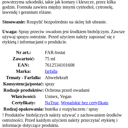
powstrzyma szkodniki, takie jak komary i kleszcze, przez kilka
godzin. Formuła zawiera między innymi cytriodiol, cytronelę,
lawendę i geranium różane.
Stosowanie:
Rozpylić bezpośrednio na skórę lub ubranie.
Uwaga:
Spray przeciw owadom jest środkiem biobójczym. Zawsze
używaj sprayu ostrożnie. Przed użyciem należy zapoznać się z
etykietą i informacjami o produkcie.
Nr art.:
FAR-bsstai
Zawartość:
75 ml
EAN:
7612534101608
Marka:
farfalla
Tematy - Farfalla:
Abwehrkraft
Konsystencja/postać:
spray
Rodzaje produktów:
Ochrona przed owadami
Właściwości:
Unisex, Vegan
Certyfikaty:
NaTrue
,
Wegańskie bez certyfikatu
Rodzaj opakowania:
butelka z rozpylaczem / spray
!
Produktów biobójczych należy używać z zachowaniem środków
ostrożności. Przed każdym użyciem należy przeczytać etykietę i
informacje dotyczące produktu.