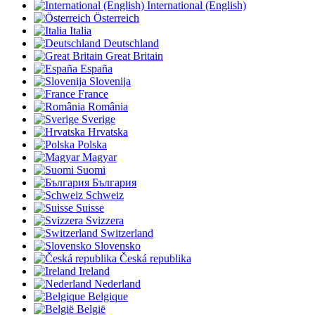
International (English)
Österreich
Italia
Deutschland
Great Britain
España
Slovenija
France
România
Sverige
Hrvatska
Polska
Magyar
Suomi
България
Schweiz
Suisse
Svizzera
Switzerland
Slovensko
Česká republika
Ireland
Nederland
Belgique
België