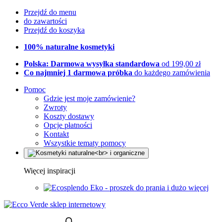
Przejdź do menu
do zawartości
Przejdź do koszyka
100% naturalne kosmetyki
Polska: Darmowa wysyłka standardowa
od 199,00 zł
Co najmniej 1 darmowa próbka
do każdego zamówienia
Pomoc
Gdzie jest moje zamówienie?
Zwroty
Koszty dostawy
Opcje płatności
Kontakt
Wszystkie tematy pomocy
Więcej inspiracji
Eko - proszek do prania i dużo więcej