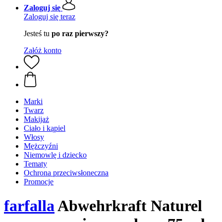
Zaloguj się
Zaloguj się teraz
Jesteś tu
po raz pierwszy?
Załóż konto
Marki
Twarz
Makijaż
Ciało i kąpiel
Włosy
Mężczyźni
Niemowlę i dziecko
Tematy
Ochrona przeciwsłoneczna
Promocje
farfalla
Abwehrkraft Naturel