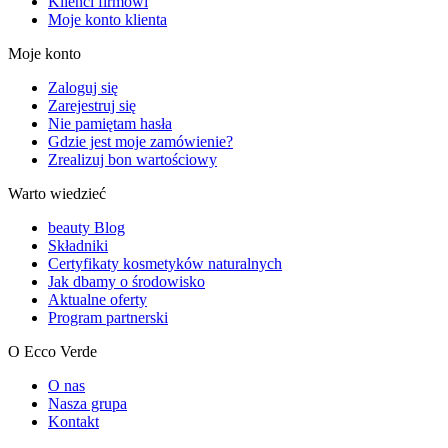
Klienci firmowi
Moje konto klienta
Moje konto
Zaloguj się
Zarejestruj się
Nie pamiętam hasła
Gdzie jest moje zamówienie?
Zrealizuj bon wartościowy
Warto wiedzieć
beauty Blog
Składniki
Certyfikaty kosmetyków naturalnych
Jak dbamy o środowisko
Aktualne oferty
Program partnerski
O Ecco Verde
O nas
Nasza grupa
Kontakt