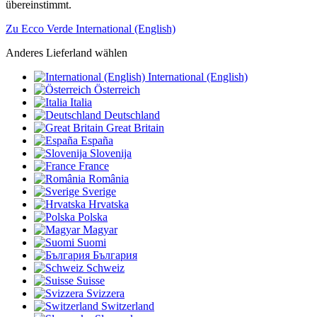
übereinstimmt.
Zu Ecco Verde International (English)
Anderes Lieferland wählen
International (English)
Österreich
Italia
Deutschland
Great Britain
España
Slovenija
France
România
Sverige
Hrvatska
Polska
Magyar
Suomi
България
Schweiz
Suisse
Svizzera
Switzerland