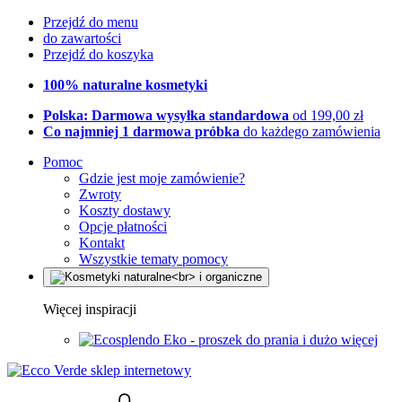
Przejdź do menu
do zawartości
Przejdź do koszyka
100% naturalne kosmetyki
Polska: Darmowa wysyłka standardowa
od 199,00 zł
Co najmniej 1 darmowa próbka
do każdego zamówienia
Pomoc
Gdzie jest moje zamówienie?
Zwroty
Koszty dostawy
Opcje płatności
Kontakt
Wszystkie tematy pomocy
Więcej inspiracji
Eko - proszek do prania i dużo więcej