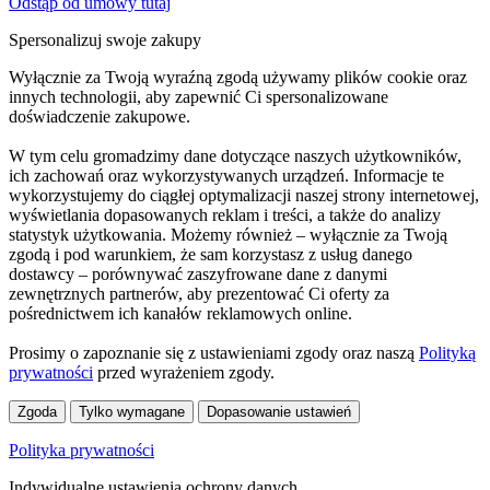
Odstąp od umowy tutaj
Spersonalizuj swoje zakupy
Wyłącznie za Twoją wyraźną zgodą używamy plików cookie oraz
innych technologii, aby zapewnić Ci spersonalizowane
doświadczenie zakupowe.
W tym celu gromadzimy dane dotyczące naszych użytkowników,
ich zachowań oraz wykorzystywanych urządzeń. Informacje te
wykorzystujemy do ciągłej optymalizacji naszej strony internetowej,
wyświetlania dopasowanych reklam i treści, a także do analizy
statystyk użytkowania. Możemy również – wyłącznie za Twoją
zgodą i pod warunkiem, że sam korzystasz z usług danego
dostawcy – porównywać zaszyfrowane dane z danymi
zewnętrznych partnerów, aby prezentować Ci oferty za
pośrednictwem ich kanałów reklamowych online.
Prosimy o zapoznanie się z ustawieniami zgody oraz naszą
Polityką
prywatności
przed wyrażeniem zgody.
Zgoda
Tylko wymagane
Dopasowanie ustawień
Polityka prywatności
Indywidualne ustawienia ochrony danych