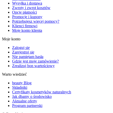
Wysyłka i dostawa
Zwroty i zwrot kosztów
Opcje płatności
Promocje i kupony
Potrzebujesz więcej pomocy?
Klienci firmowi
Moje konto klienta
Moje konto
Zaloguj się
Zarejestruj się
Nie pamiętam hasła
Gdzie jest moje zamówienie?
Zrealizuj bon wartościowy
Warto wiedzieć
beauty Blog
Składniki
Certyfikaty kosmetyków naturalnych
Jak dbamy o środowisko
Aktualne oferty
Program partnerski