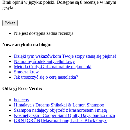
Brak opinii w języku: polski. Dostępne są 8 recenzje w innym
języku.
Pokaż
Nie jest dostępna żadna recenzja
Nowe artykułu na blogu:
Dzięki tym wskazówkom Twoje stopy staną się piękne!
Naturalny środek antycellulitowy
Metoda Curly-Girl - naturalnie piękne loki
Smocza krew
Jak troszczyć się o cerę nastolatka?
Odkryj Ecco Verde:
benecos
Himalaya's Dreams Shikakai & Lemon Shampoo
Szampon nadający objętość z krasnorostem i miętą
Kosmetyczka - Cooper Samt Quilty Days, bardzo duża
GRN [GRÜN] Mascara Long Lashes Black Onyx