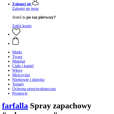
Zaloguj się
Zaloguj się teraz
Jesteś tu
po raz pierwszy?
Załóż konto
Marki
Twarz
Makijaż
Ciało i kąpiel
Włosy
Mężczyźni
Niemowlę i dziecko
Tematy
Ochrona przeciwsłoneczna
Promocje
farfalla
Spray zapachowy