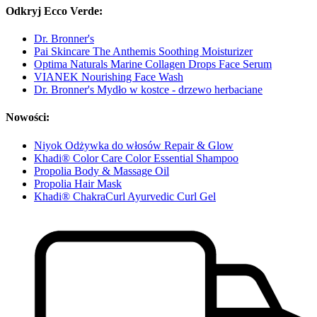
Odkryj Ecco Verde:
Dr. Bronner's
Pai Skincare The Anthemis Soothing Moisturizer
Optima Naturals Marine Collagen Drops Face Serum
VIANEK Nourishing Face Wash
Dr. Bronner's Mydło w kostce - drzewo herbaciane
Nowości:
Niyok Odżywka do włosów Repair & Glow
Khadi® Color Care Color Essential Shampoo
Propolia Body & Massage Oil
Propolia Hair Mask
Khadi® ChakraCurl Ayurvedic Curl Gel