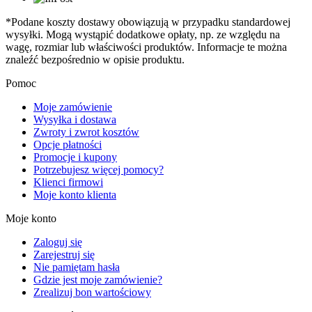
*Podane koszty dostawy obowiązują w przypadku standardowej
wysyłki. Mogą wystąpić dodatkowe opłaty, np. ze względu na
wagę, rozmiar lub właściwości produktów. Informacje te można
znaleźć bezpośrednio w opisie produktu.
Pomoc
Moje zamówienie
Wysyłka i dostawa
Zwroty i zwrot kosztów
Opcje płatności
Promocje i kupony
Potrzebujesz więcej pomocy?
Klienci firmowi
Moje konto klienta
Moje konto
Zaloguj się
Zarejestruj się
Nie pamiętam hasła
Gdzie jest moje zamówienie?
Zrealizuj bon wartościowy