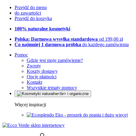
Przejdź do menu
do zawartości
Przejdź do koszyka
100% naturalne kosmetyki
Polska: Darmowa wysyłka standardowa
od 199,00 zł
Co najmniej 1 darmowa próbka
do każdego zamówienia
Pomoc
Gdzie jest moje zamówienie?
Zwroty
Koszty dostawy
Opcje płatności
Kontakt
Wszystkie tematy pomocy
Więcej inspiracji
Eko - proszek do prania i dużo więcej