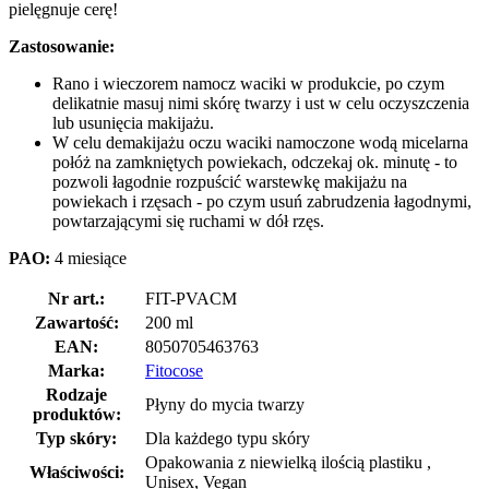
pielęgnuje cerę!
Zastosowanie:
Rano i wieczorem namocz waciki w produkcie, po czym
delikatnie masuj nimi skórę twarzy i ust w celu oczyszczenia
lub usunięcia makijażu.
W celu demakijażu oczu waciki namoczone wodą micelarna
połóż na zamkniętych powiekach, odczekaj ok. minutę - to
pozwoli łagodnie rozpuścić warstewkę makijażu na
powiekach i rzęsach - po czym usuń zabrudzenia łagodnymi,
powtarzającymi się ruchami w dół rzęs.
PAO:
4 miesiące
Nr art.:
FIT-PVACM
Zawartość:
200 ml
EAN:
8050705463763
Marka:
Fitocose
Rodzaje
Płyny do mycia twarzy
produktów:
Typ skóry:
Dla każdego typu skóry
Opakowania z niewielką ilością plastiku ,
Właściwości:
Unisex, Vegan