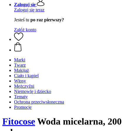
Zaloguj się
Zaloguj się teraz
Jesteś tu
po raz pierwszy?
Załóż konto
Marki
Twarz
Makijaż
Ciało i kąpiel
Włosy
Mężczyźni
Niemowlę i dziecko
Tematy
Ochrona przeciwsłoneczna
Promocje
Fitocose
Woda micelarna, 200