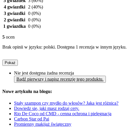
5 gwiazdek
3
(60%)
4 gwiazdki
2
(40%)
3 gwiazdki
0
(0%)
2 gwiazdki
0
(0%)
1 gwiazdka
0
(0%)
5
ocen
Brak opinii w języku: polski. Dostępna 1 recenzja w innym języku.
Pokaż
Nie jest dostępna żadna recenzja
Bądź pierwszy i napisz recenzję tego produktu.
Nowe artykułu na blogu:
Stały szampon czy mydło do włosów? Jaka jest różnica?
Dowiedz się, jaki masz rodzaj cery.
Rio De Coco od CMD - cenna ochrona i pielęgnacja
Carbon Star od Pai
Promienny makijaż świąteczny