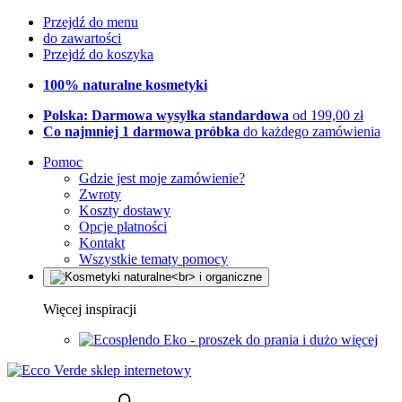
Przejdź do menu
do zawartości
Przejdź do koszyka
100% naturalne kosmetyki
Polska: Darmowa wysyłka standardowa
od 199,00 zł
Co najmniej 1 darmowa próbka
do każdego zamówienia
Pomoc
Gdzie jest moje zamówienie?
Zwroty
Koszty dostawy
Opcje płatności
Kontakt
Wszystkie tematy pomocy
Więcej inspiracji
Eko - proszek do prania i dużo więcej