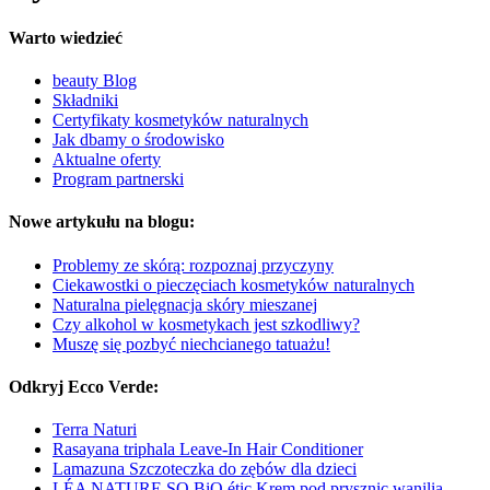
Warto wiedzieć
beauty Blog
Składniki
Certyfikaty kosmetyków naturalnych
Jak dbamy o środowisko
Aktualne oferty
Program partnerski
Nowe artykułu na blogu:
Problemy ze skórą: rozpoznaj przyczyny
Ciekawostki o pieczęciach kosmetyków naturalnych
Naturalna pielęgnacja skóry mieszanej
Czy alkohol w kosmetykach jest szkodliwy?
Muszę się pozbyć niechcianego tatuażu!
Odkryj Ecco Verde:
Terra Naturi
Rasayana triphala Leave-In Hair Conditioner
Lamazuna Szczoteczka do zębów dla dzieci
LÉA NATURE SO BiO étic Krem pod prysznic wanilia