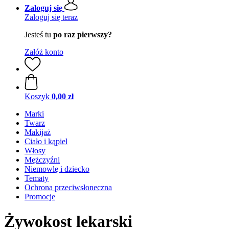
Zaloguj się
Zaloguj się teraz
Jesteś tu
po raz pierwszy?
Załóż konto
Koszyk
0,00 zł
Marki
Twarz
Makijaż
Ciało i kąpiel
Włosy
Mężczyźni
Niemowlę i dziecko
Tematy
Ochrona przeciwsłoneczna
Promocje
Żywokost lekarski