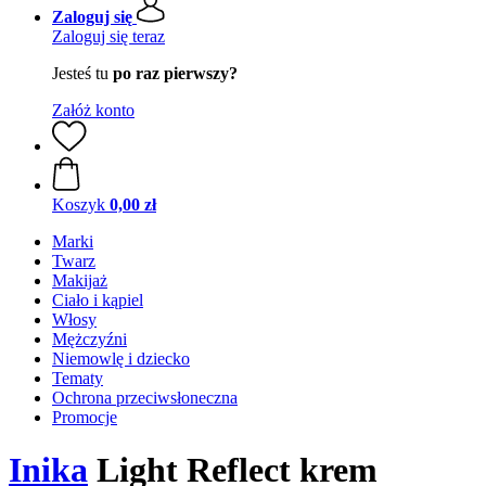
Zaloguj się
Zaloguj się teraz
Jesteś tu
po raz pierwszy?
Załóż konto
Koszyk
0,00 zł
Marki
Twarz
Makijaż
Ciało i kąpiel
Włosy
Mężczyźni
Niemowlę i dziecko
Tematy
Ochrona przeciwsłoneczna
Promocje
Inika
Light Reflect krem