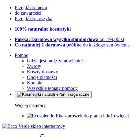
Przejdź do menu
do zawartości
Przejdź do koszyka
100% naturalne kosmetyki
Polska: Darmowa wysyłka standardowa
od 199,00 zł
Co najmniej 1 darmowa próbka
do każdego zamówienia
Pomoc
Gdzie jest moje zamówienie?
Zwroty
Koszty dostawy
Opcje płatności
Kontakt
Wszystkie tematy pomocy
Więcej inspiracji
Eko - proszek do prania i dużo więcej