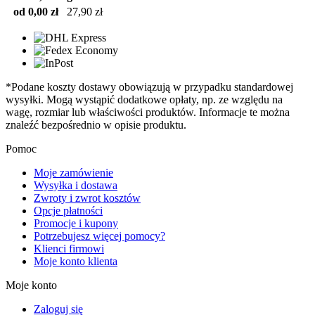
od 0,00 zł
27,90 zł
*Podane koszty dostawy obowiązują w przypadku standardowej
wysyłki. Mogą wystąpić dodatkowe opłaty, np. ze względu na
wagę, rozmiar lub właściwości produktów. Informacje te można
znaleźć bezpośrednio w opisie produktu.
Pomoc
Moje zamówienie
Wysyłka i dostawa
Zwroty i zwrot kosztów
Opcje płatności
Promocje i kupony
Potrzebujesz więcej pomocy?
Klienci firmowi
Moje konto klienta
Moje konto
Zaloguj się