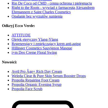
Rio De Coco od CMD - cenna ochrona i pielęgnacja
Right to the Roots - wywiad z farmaceutą Alexandrem
Ehrmannem z Saint Charles Cosmetics
Opalanie bez wyrzutów sumienia
Odkryj Ecco Verde:
ATTITUDE
Olejek eteryczny Ylang-Ylang
Regenerujący i zmiękczający krem anti-aging
Hillinger Cosmetics Sauvignon Masque
i+m Deo Creme Floral Swing
Nowości:
Avril Pro Âge+ Rich Day Cream
Weleda Clear & Pure Skin Serum Booster Drops
Propolia Repairing Foot Cream
Propolia Organic Evening Syrup
Propolia Face Scrub