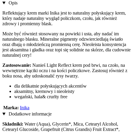
Opis
Reflektujący krem marki Inika jest to naturalny połyskujący krem,
który nadaje naturalny wygląd policzkom, czołu, jak również
zdrowy i promienny blask.
Może być również stosowany na powieki i usta, aby nadać im
naturalnego blasku. Mineralne pigmenty odzwierciedlają światło
oraz dbają o młodzieńczą promienną cerę. Nieoleista konsystencja
jest aksamitna i gładka oraz topi się solidnie na skórze, dla cudownie
naturalnej cery!
Zastosowanie:
Nanieś Light Reflect krem pod brwi, na czoło, na
wewnętrzne kąciki oczu i na kości policzkowe. Zastosuj również z
boku nosa, aby udoskonalić rysy twarzy.
dla delikatnie połyskujących akcentów
aksamitny, kremowy i nieoleisty
wegański, hala& crurlty free
Marka:
Inika
Dodatkowe informacje
Składniki:
Water (Aqua), Glycerin*, Mica, Cetearyl Alcohol,
Cetearyl Glucoside, Grapefruit (Citrus Grandis) Fruit Extract*,