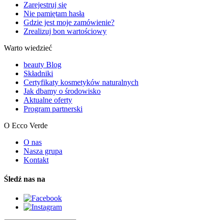
Zarejestruj się
Nie pamiętam hasła
Gdzie jest moje zamówienie?
Zrealizuj bon wartościowy
Warto wiedzieć
beauty Blog
Składniki
Certyfikaty kosmetyków naturalnych
Jak dbamy o środowisko
Aktualne oferty
Program partnerski
O Ecco Verde
O nas
Nasza grupa
Kontakt
Śledź nas na