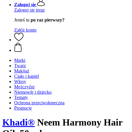
Zaloguj się
Zaloguj się teraz
Jesteś tu
po raz pierwszy?
Załóż konto
Marki
Twarz
Makijaż
Ciało i kąpiel
Włosy
Mężczyźni
Niemowlę i dziecko
Tematy
Ochrona przeciwsłoneczna
Promocje
Khadi®
Neem Harmony Hair