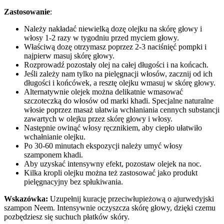
Zastosowanie
:
Należy nakładać niewielką dozę olejku na skórę głowy i
włosy 1-2 razy w tygodniu przed myciem głowy.
Właściwą dozę otrzymasz poprzez 2-3 naciśnięć pompki i
najpierw masuj skórę głowy.
Rozprowadź pozostały olej na całej długości i na końcach.
Jeśli zależy nam tylko na pielęgnacji włosów, zacznij od ich
długości i końcówek, a resztę olejku wmasuj w skórę głowy.
Alternatywnie olejek można delikatnie wmasować
szczoteczką do włosów od marki khadi. Specjalne naturalne
włosie poprzez masaż ułatwia wchłaniania cennych substancji
zawartych w olejku przez skórę głowy i włosy.
Następnie owinąć włosy ręcznikiem, aby ciepło ułatwiło
wchałnianie olejku.
Po 30-60 minutach ekspozycji należy umyć włosy
szamponem khadi.
Aby uzyskać intensywny efekt, pozostaw olejek na noc.
Kilka kropli olejku można też zastosować jako produkt
pielęgnacyjny bez spłukiwania.
Wskazówka:
Uzupełnij kurację przeciwłupieżową o ajurwedyjski
szampon Neem. Intensywnie oczyszcza skórę głowy, dzięki czemu
pozbędziesz się suchuch płatków skóry.