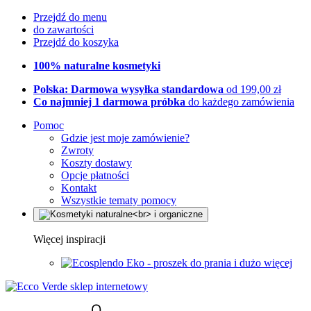
Przejdź do menu
do zawartości
Przejdź do koszyka
100% naturalne kosmetyki
Polska: Darmowa wysyłka standardowa
od 199,00 zł
Co najmniej 1 darmowa próbka
do każdego zamówienia
Pomoc
Gdzie jest moje zamówienie?
Zwroty
Koszty dostawy
Opcje płatności
Kontakt
Wszystkie tematy pomocy
Więcej inspiracji
Eko - proszek do prania i dużo więcej