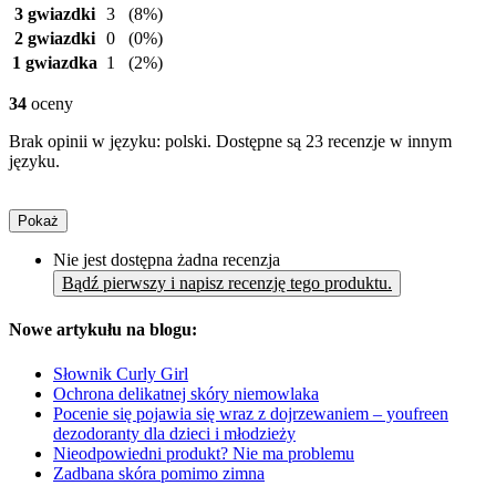
3 gwiazdki
3
(8%)
2 gwiazdki
0
(0%)
1 gwiazdka
1
(2%)
34
oceny
Brak opinii w języku: polski. Dostępne są 23 recenzje w innym
języku.
Pokaż
Nie jest dostępna żadna recenzja
Bądź pierwszy i napisz recenzję tego produktu.
Nowe artykułu na blogu:
Słownik Curly Girl
Ochrona delikatnej skóry niemowlaka
Pocenie się pojawia się wraz z dojrzewaniem – youfreen
dezodoranty dla dzieci i młodzieży
Nieodpowiedni produkt? Nie ma problemu
Zadbana skóra pomimo zimna