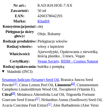
Nr art.:
KAD-KH-HOE-7-XX
Zawartość:
50 ml
EAN:
4260378042293
Marka:
Khadi®
Konsystencja/postać:
olej
Pielęgnacja skóry
Oleje, Balsamy
głowy:
Rodzaje produktów:
Pielęgnacja włosów
Rodzaj włosów:
włosy z łupieżem
Ajurwedyjski, Opakowania z niewielką
Właściwości:
ilością plastiku , Unisex, Vegan
Certyfikaty:
Vegan Society
,
BDIH - Cosmos Natural
Rodzaj opakowania:
butelka z pompką
Składniki (INCI)
Sesamum Indicum (Sesame) Seed Oil
, Brassica Juncea Seed
[1]
[2]
Powder
, Citrus Lemon Peel Oil,
Limonene
, Cinnamomum
Camphora Linalooliferum Wood Oil, Tocopherol (Vitamin E),
[2]
Citral
, Melaleuca Alternifolia Leaf Oil, Trigonella Foenum
[1]
Graecum Seed Extract
, Helianthus Annus (Sunflower) Seed Oil,
[1]
Acacia Concinna Fruit Extract
, Aloe Barbadensis (Aloe Vera)