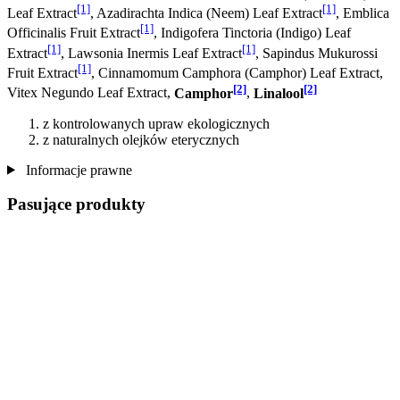
[1]
[1]
Leaf Extract
, Azadirachta Indica (Neem) Leaf Extract
, Emblica
[1]
Officinalis Fruit Extract
, Indigofera Tinctoria (Indigo) Leaf
[1]
[1]
Extract
, Lawsonia Inermis Leaf Extract
, Sapindus Mukurossi
[1]
Fruit Extract
, Cinnamomum Camphora (Camphor) Leaf Extract,
[2]
[2]
Vitex Negundo Leaf Extract,
Camphor
,
Linalool
z kontrolowanych upraw ekologicznych
z naturalnych olejków eterycznych
Informacje prawne
Pasujące produkty