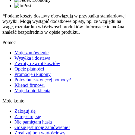
*Podane koszty dostawy obowiązują w przypadku standardowej
wysyłki. Mogą wystąpić dodatkowe opłaty, np. ze względu na
wagę, rozmiar lub właściwości produktów. Informacje te można
znaleźć bezpośrednio w opisie produktu.
Pomoc
Moje zamówienie
Wysyłka i dostawa
Zwroty i zwrot kosztów
Opcje płatności
Promocje i kupony
Potrzebujesz więcej pomocy?
Klienci firmowi
Moje konto klienta
Moje konto
Zaloguj się
Zarejestruj się
Nie pamiętam hasła
Gdzie jest moje zamówienie?
Zrealizuj bon wartościowy