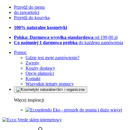
Przejdź do menu
do zawartości
Przejdź do koszyka
100% naturalne kosmetyki
Polska: Darmowa wysyłka standardowa
od 199,00 zł
Co najmniej 1 darmowa próbka
do każdego zamówienia
Pomoc
Gdzie jest moje zamówienie?
Zwroty
Koszty dostawy
Opcje płatności
Kontakt
Wszystkie tematy pomocy
Więcej inspiracji
Eko - proszek do prania i dużo więcej