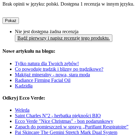
Brak opinii w języku: polski. Dostępna 1 recenzja w innym języku.
Pokaż
Nie jest dostępna żadna recenzja
Bądź pierwszy i napisz recenzję tego produktu.
Nowe artykułu na blogu:
Tylko natura dla Twoich zębów!
Co powoduje trądzik i blizny po trądzikowe?
Makijaż mineralny - nowa, stara moda
Radiance Firming Facial Oil
Kadzidła
Odkryj Ecco Verde:
Weleda
Saint Charles N°2 - herbatka piękności BIO
Ecco Verde "Nice Christmas" - bon podarunkowy
Zapach do pomieszczeń w sprayu „Purifiant Respiratoire”
Pai Skincare The Gemini Stretch Mark Dual System