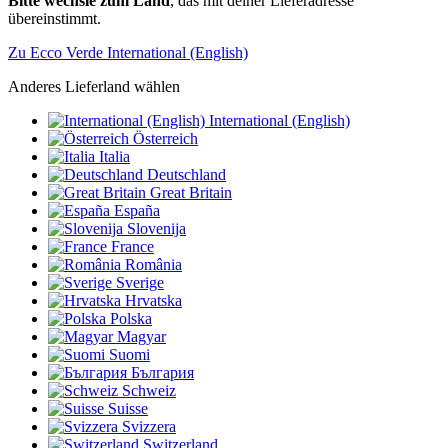
Bitte wechsle zum Land
, das mit deiner Lieferadresse
übereinstimmt.
Zu Ecco Verde International (English)
Anderes Lieferland wählen
International (English)
Österreich
Italia
Deutschland
Great Britain
España
Slovenija
France
România
Sverige
Hrvatska
Polska
Magyar
Suomi
България
Schweiz
Suisse
Svizzera
Switzerland