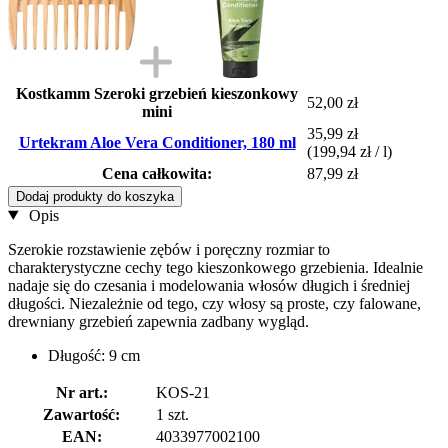
Kostkamm Szeroki grzebień kieszonkowy
52,00 zł
mini
35,99 zł
Urtekram Aloe Vera Conditioner, 180 ml
(199,94 zł / l)
Cena całkowita:
87,99 zł
Dodaj produkty do koszyka
Opis
Szerokie rozstawienie zębów i poręczny rozmiar to
charakterystyczne cechy tego kieszonkowego grzebienia. Idealnie
nadaje się do czesania i modelowania włosów długich i średniej
długości. Niezależnie od tego, czy włosy są proste, czy falowane,
drewniany grzebień zapewnia zadbany wygląd.
Długość: 9 cm
Nr art.:
KOS-21
Zawartość:
1 szt.
EAN:
4033977002100