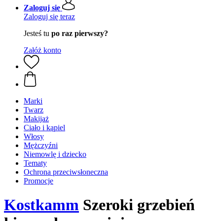
Zaloguj się
Zaloguj się teraz
Jesteś tu
po raz pierwszy?
Załóż konto
Marki
Twarz
Makijaż
Ciało i kąpiel
Włosy
Mężczyźni
Niemowlę i dziecko
Tematy
Ochrona przeciwsłoneczna
Promocje
Kostkamm
Szeroki grzebień