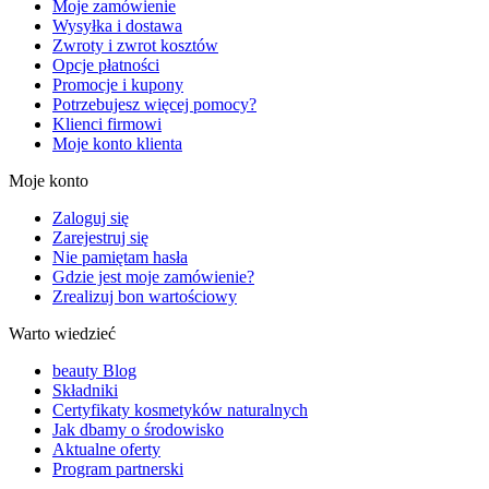
Moje zamówienie
Wysyłka i dostawa
Zwroty i zwrot kosztów
Opcje płatności
Promocje i kupony
Potrzebujesz więcej pomocy?
Klienci firmowi
Moje konto klienta
Moje konto
Zaloguj się
Zarejestruj się
Nie pamiętam hasła
Gdzie jest moje zamówienie?
Zrealizuj bon wartościowy
Warto wiedzieć
beauty Blog
Składniki
Certyfikaty kosmetyków naturalnych
Jak dbamy o środowisko
Aktualne oferty
Program partnerski