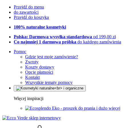
Przejdź do menu
do zawartości
Przejdź do koszyka
100% naturalne kosmetyki
Polska: Darmowa wysyłka standardowa
od 199,00 zł
Co najmniej 1 darmowa próbka
do każdego zamówienia
Pomoc
Gdzie jest moje zamówienie?
Zwroty
Koszty dostawy
Opcje płatności
Kontakt
Wszystkie tematy pomocy
Więcej inspiracji
Eko - proszek do prania i dużo więcej