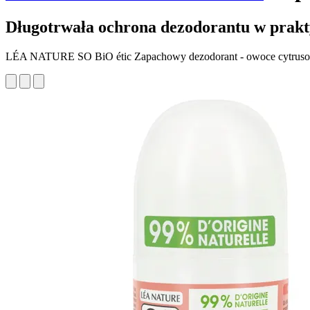
Długotrwała ochrona dezodorantu w prak
LÉA NATURE SO BiO étic Zapachowy dezodorant - owoce cytrus