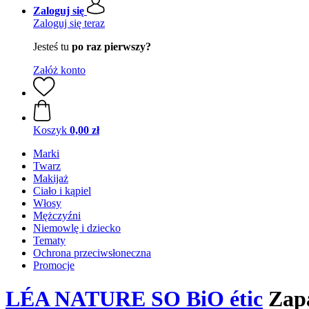
Zaloguj się
Zaloguj się teraz
Jesteś tu
po raz pierwszy?
Załóż konto
Koszyk
0,00 zł
Marki
Twarz
Makijaż
Ciało i kąpiel
Włosy
Mężczyźni
Niemowlę i dziecko
Tematy
Ochrona przeciwsłoneczna
Promocje
LÉA NATURE SO BiO étic
Zapa