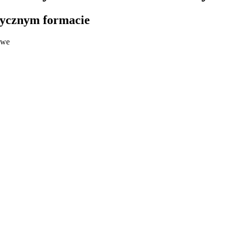
tycznym formacie
owe