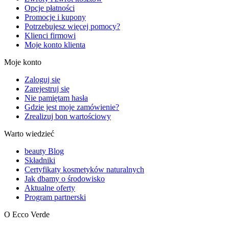
Opcje płatności
Promocje i kupony
Potrzebujesz więcej pomocy?
Klienci firmowi
Moje konto klienta
Moje konto
Zaloguj się
Zarejestruj się
Nie pamiętam hasła
Gdzie jest moje zamówienie?
Zrealizuj bon wartościowy
Warto wiedzieć
beauty Blog
Składniki
Certyfikaty kosmetyków naturalnych
Jak dbamy o środowisko
Aktualne oferty
Program partnerski
O Ecco Verde