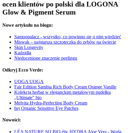
ocen klientów po polski dla LOGONA
Glow & Pigment Serum
Nowe artykułu na blogu:
Samoopalacz - wszystko, co powinno się o nim wiedzieć
Miswak – najstarsza szczoteczka do zębów na świecie
Skin Longevity
Kadzidła
Niedocenione znaczenie peelingu
Odkryj Ecco Verde:
UOGA UOGA
Fair Edition Sambia Rich Body Cream Orange Vanille
Kolekcja herbat w eleganckim metalowym pudełku
„Ultimate” bio
Melvita Hydra-Perfecting Body Cream
hej Organic Sensitive Eye Patches
Nowości:
LÉA NATURE SO BiO étic HYDRA Aloe Vera - Woda