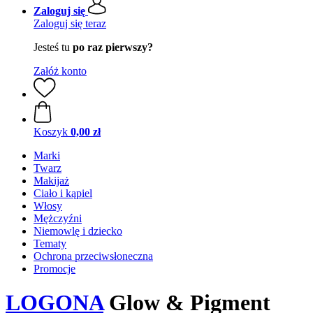
Zaloguj się
Zaloguj się teraz
Jesteś tu
po raz pierwszy?
Załóż konto
Koszyk
0,00 zł
Marki
Twarz
Makijaż
Ciało i kąpiel
Włosy
Mężczyźni
Niemowlę i dziecko
Tematy
Ochrona przeciwsłoneczna
Promocje
LOGONA
Glow & Pigment