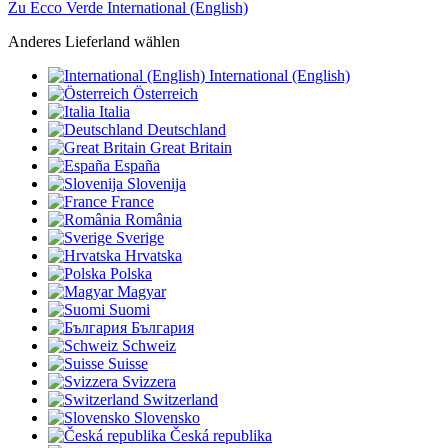
Zu Ecco Verde International (English)
Anderes Lieferland wählen
International (English)
Österreich
Italia
Deutschland
Great Britain
España
Slovenija
France
România
Sverige
Hrvatska
Polska
Magyar
Suomi
България
Schweiz
Suisse
Svizzera
Switzerland
Slovensko
Česká republika