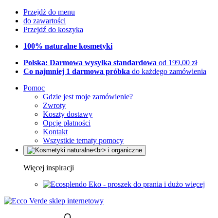
Przejdź do menu
do zawartości
Przejdź do koszyka
100% naturalne kosmetyki
Polska: Darmowa wysyłka standardowa
od 199,00 zł
Co najmniej 1 darmowa próbka
do każdego zamówienia
Pomoc
Gdzie jest moje zamówienie?
Zwroty
Koszty dostawy
Opcje płatności
Kontakt
Wszystkie tematy pomocy
Więcej inspiracji
Eko - proszek do prania i dużo więcej