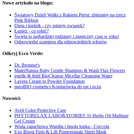
Nowe artykułu na blogu:
Światowy Dzień Walki z Rakiem Piersi: zbieramy na rzecz
Pink Ribbon
Dieta i trądzik - czy istnieje związek?
Łupież - co robić?
Święta to najbardziej rodzinny i magiczny czas w roku!
Odpowiedni szampon dla odpowiednich włosów
Odkryj Ecco Verde:
Dr. Bronner's
MaterNatura Baby Gentle Shampoo & Wash Flax Flowers
estelle & thild BioCleanse Micellar Cleansing Water
Lavera Cream to Powder Foundation
puroBIO cosmetics Konturówka do ust i oczu
Nowości:
Avril Color Protective Care
PHYTORELAX LABORATORIES 31 Herbs Oil Multiuse
Gel Cream
Woda zapachowa Wanilia i fasola tonka - Coccola
Exo Boost Firm & Lift Pomegranate Sheet Mask