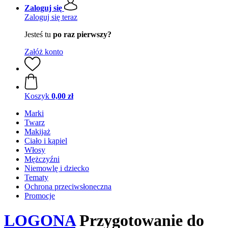
Zaloguj się
Zaloguj się teraz
Jesteś tu
po raz pierwszy?
Załóż konto
Koszyk
0,00 zł
Marki
Twarz
Makijaż
Ciało i kąpiel
Włosy
Mężczyźni
Niemowlę i dziecko
Tematy
Ochrona przeciwsłoneczna
Promocje
LOGONA
Przygotowanie do