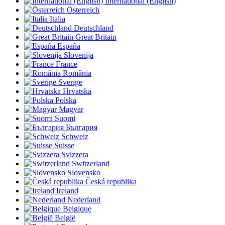
International (English)
Österreich
Italia
Deutschland
Great Britain
España
Slovenija
France
România
Sverige
Hrvatska
Polska
Magyar
Suomi
България
Schweiz
Suisse
Svizzera
Switzerland
Slovensko
Česká republika
Ireland
Nederland
Belgique
België