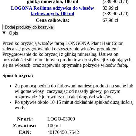
glinką mineralną, 100 ml
(339,90 zł / l)
LOGONA Roślinna odżywka do włosów
33,99 zł
farbowanych, 100 ml
(339,90 zł / l)
Cena całkowita:
67,98 zł
Dodaj produkty do koszyka
Opis
Przed koloryzacją włosów farbą LONGONA Plant Hair Color
zaleca się przygotowanie i oczyszczenie włosów produktem
Przygotowanie do koloryzacji z glinką mineralną. Usuwa on
pozostałości silikonu i innych produktów do stylizacji znajdujących
się na włosach, oraz zapewnia optymalne pokrycie włosów farbą.
Sposób użycia:
Za pomocą pędzla do farbowani nanieść produkt na suche lub
wilgotne włosy- zaczynając od nasady głowy, po czym
rozprowadzić je również na całej długości włosów.
Po upływie około 10-15 minut dokładnie spłukać dużą ilością
wody.
Nr art.:
LOGO-03000
Zawartość:
100 ml
EAN:
4017645017542