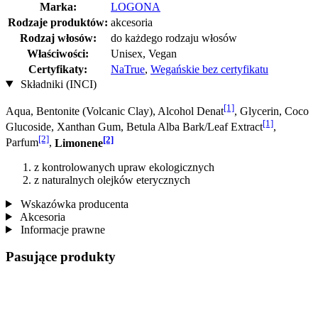
Marka:
LOGONA
Rodzaje produktów:
akcesoria
Rodzaj włosów:
do każdego rodzaju włosów
Właściwości:
Unisex, Vegan
Certyfikaty:
NaTrue
,
Wegańskie bez certyfikatu
Składniki (INCI)
[1]
Aqua, Bentonite (Volcanic Clay), Alcohol Denat
, Glycerin, Coco
[1]
Glucoside, Xanthan Gum, Betula Alba Bark/Leaf Extract
,
[2]
[2]
Parfum
,
Limonene
z kontrolowanych upraw ekologicznych
z naturalnych olejków eterycznych
Wskazówka producenta
Akcesoria
Informacje prawne
Pasujące produkty