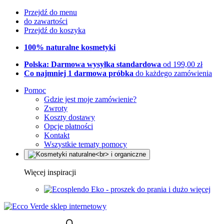
Przejdź do menu
do zawartości
Przejdź do koszyka
100% naturalne kosmetyki
Polska: Darmowa wysyłka standardowa
od 199,00 zł
Co najmniej 1 darmowa próbka
do każdego zamówienia
Pomoc
Gdzie jest moje zamówienie?
Zwroty
Koszty dostawy
Opcje płatności
Kontakt
Wszystkie tematy pomocy
Więcej inspiracji
Eko - proszek do prania i dużo więcej