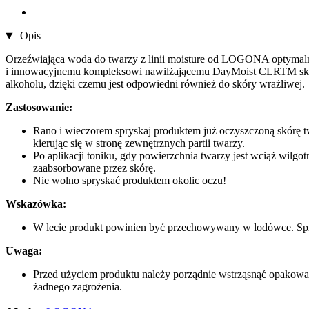
Opis
Orzeźwiająca woda do twarzy z linii moisture od LOGONA optymalnie
i innowacyjnemu kompleksowi nawilżającemu DayMoist CLRTM skóra o
alkoholu, dzięki czemu jest odpowiedni również do skóry wrażliwej.
Zastosowanie:
Rano i wieczorem spryskaj produktem już oczyszczoną skórę t
kierując się w stronę zewnętrznych partii twarzy.
Po aplikacji toniku, gdy powierzchnia twarzy jest wciąż wilg
zaabsorbowane przez skórę.
Nie wolno spryskać produktem okolic oczu!
Wskazówka:
W lecie produkt powinien być przechowywany w lodówce. Spry
Uwaga:
Przed użyciem produktu należy porządnie wstrząsnąć opakowan
żadnego zagrożenia.