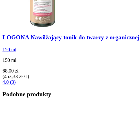
LOGONA
Nawilżający tonik do twarzy z organicznej 
150 ml
150 ml
68,00 zł
(453,33 zł / l)
4.0 (3)
Podobne produkty