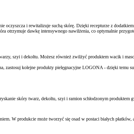
 oczyszcza i rewitalizuje suchą skórę. Dzięki recepturze z dodatki
trzymuje dawkę intensywnego nawilżenia, co optymalnie przygotowuj
warzy, szyi i dekoltu. Możesz również zwilżyć produktem wacik i mas
otna, zastosuj kolejne produkty pielęgnacyjne LOGONA - dzięki temu s
skanie skóry twarz, dekoltu, szyi i ramion schłodzonym produktem g
iem. W produkcie może tworzyć się osad w postaci białych płatków, a