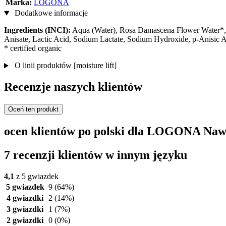
Marka:
LOGONA
Dodatkowe informacje
Ingredients (INCI):
Aqua (Water), Rosa Damascena Flower Water*, G
Anisate, Lactic Acid, Sodium Lactate, Sodium Hydroxide, p-Anisic 
* certified organic
O linii produktów [moisture lift]
Recenzje naszych klientów
Oceń ten produkt
ocen klientów po polski dla LOGONA Nawi
7 recenzji klientów w innym języku
4,1
z 5 gwiazdek
5 gwiazdek
9
(64%)
4 gwiazdki
2
(14%)
3 gwiazdki
1
(7%)
2 gwiazdki
0
(0%)