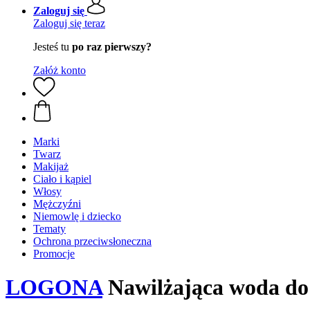
Zaloguj się
Zaloguj się teraz
Jesteś tu
po raz pierwszy?
Załóż konto
Marki
Twarz
Makijaż
Ciało i kąpiel
Włosy
Mężczyźni
Niemowlę i dziecko
Tematy
Ochrona przeciwsłoneczna
Promocje
LOGONA
Nawilżająca woda do 