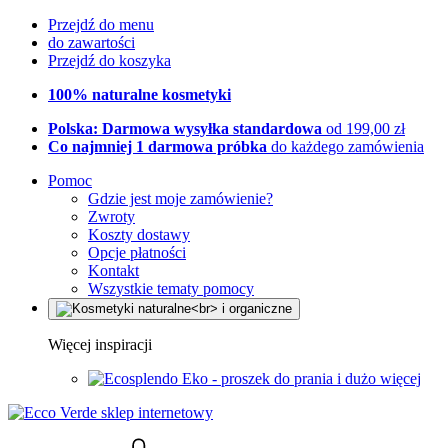
Przejdź do menu
do zawartości
Przejdź do koszyka
100% naturalne kosmetyki
Polska: Darmowa wysyłka standardowa
od 199,00 zł
Co najmniej 1 darmowa próbka
do każdego zamówienia
Pomoc
Gdzie jest moje zamówienie?
Zwroty
Koszty dostawy
Opcje płatności
Kontakt
Wszystkie tematy pomocy
Więcej inspiracji
Eko - proszek do prania i dużo więcej