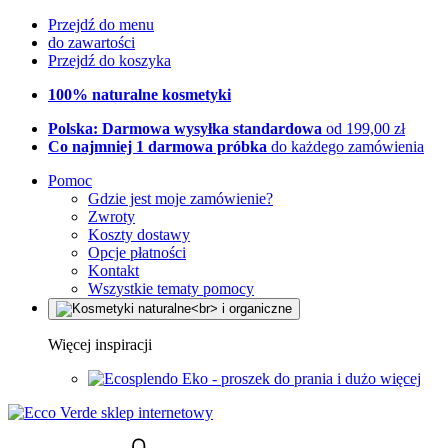
Przejdź do menu
do zawartości
Przejdź do koszyka
100% naturalne kosmetyki
Polska: Darmowa wysyłka standardowa
od 199,00 zł
Co najmniej 1 darmowa próbka
do każdego zamówienia
Pomoc
Gdzie jest moje zamówienie?
Zwroty
Koszty dostawy
Opcje płatności
Kontakt
Wszystkie tematy pomocy
Więcej inspiracji
Eko - proszek do prania i dużo więcej