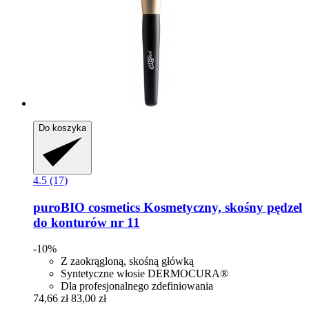
Do koszyka
4.5 (17)
puroBIO cosmetics
Kosmetyczny, skośny pędzel
do konturów nr 11
-10%
Z zaokrągloną, skośną główką
Syntetyczne włosie DERMOCURA®
Dla profesjonalnego zdefiniowania
74,66 zł
83,00 zł