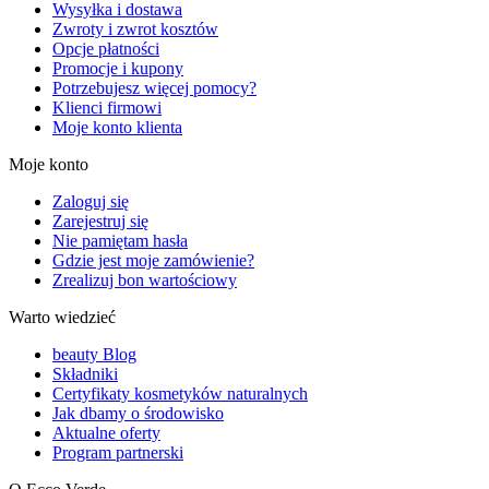
Wysyłka i dostawa
Zwroty i zwrot kosztów
Opcje płatności
Promocje i kupony
Potrzebujesz więcej pomocy?
Klienci firmowi
Moje konto klienta
Moje konto
Zaloguj się
Zarejestruj się
Nie pamiętam hasła
Gdzie jest moje zamówienie?
Zrealizuj bon wartościowy
Warto wiedzieć
beauty Blog
Składniki
Certyfikaty kosmetyków naturalnych
Jak dbamy o środowisko
Aktualne oferty
Program partnerski