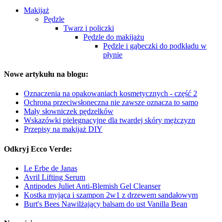
Makijaż
Pędzle
Twarz i policzki
Pędzle do makijażu
Pędzle i gąbeczki do podkładu w
płynie
Nowe artykułu na blogu:
Oznaczenia na opakowaniach kosmetycznych - część 2
Ochrona przeciwsłoneczna nie zawsze oznacza to samo
Mały słowniczek pędzelków
Wskazówki pielęgnacyjne dla twardej skóry mężczyzn
Przepisy na makijaż DIY
Odkryj Ecco Verde:
Le Erbe de Janas
Avril Lifting Serum
Antipodes Juliet Anti-Blemish Gel Cleanser
Kostka myjąca i szampon 2w1 z drzewem sandałowym
Burt's Bees Nawilżający balsam do ust Vanilla Bean