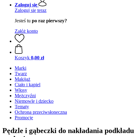
Zaloguj się
Zaloguj się teraz
Jesteś tu
po raz pierwszy?
Załóż konto
Koszyk
0,00 zł
Marki
Twarz
Makijaż
Ciało i kąpiel
Włosy
Mężczyźni
Niemowlę i dziecko
Tematy
Ochrona przeciwsłoneczna
Promocje
Pędzle i gąbeczki do nakładania podkładu