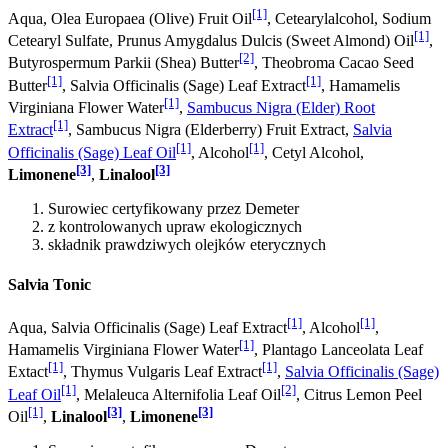
[1]
Aqua, Olea Europaea (Olive) Fruit Oil
, Cetearylalcohol, Sodium
[1]
Cetearyl Sulfate, Prunus Amygdalus Dulcis (Sweet Almond) Oil
,
[2]
Butyrospermum Parkii (Shea) Butter
, Theobroma Cacao Seed
[1]
[1]
Butter
, Salvia Officinalis (Sage) Leaf Extract
, Hamamelis
[1]
Virginiana Flower Water
,
Sambucus Nigra (Elder) Root
[1]
Extract
, Sambucus Nigra (Elderberry) Fruit Extract,
Salvia
[1]
[1]
Officinalis (Sage) Leaf Oil
, Alcohol
, Cetyl Alcohol,
[3]
[3]
Limonene
,
Linalool
Surowiec certyfikowany przez Demeter
z kontrolowanych upraw ekologicznych
składnik prawdziwych olejków eterycznych
Salvia Tonic
[1]
[1]
Aqua, Salvia Officinalis (Sage) Leaf Extract
, Alcohol
,
[1]
Hamamelis Virginiana Flower Water
, Plantago Lanceolata Leaf
[1]
[1]
Extact
, Thymus Vulgaris Leaf Extract
,
Salvia Officinalis (Sage)
[1]
[2]
Leaf Oil
, Melaleuca Alternifolia Leaf Oil
, Citrus Lemon Peel
[1]
[3]
[3]
Oil
,
Linalool
,
Limonene