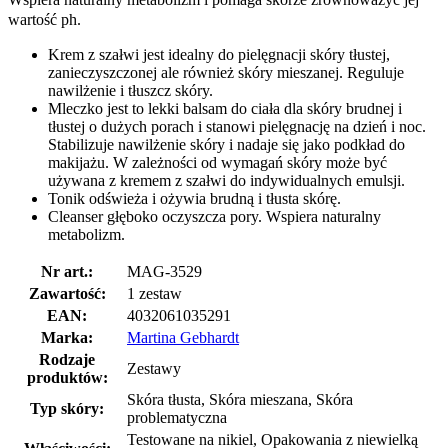
wartość ph.
Krem z szałwi jest idealny do pielęgnacji skóry tłustej,
zanieczyszczonej ale również skóry mieszanej. Reguluje
nawilżenie i tłuszcz skóry.
Mleczko jest to lekki balsam do ciała dla skóry brudnej i
tłustej o dużych porach i stanowi pielęgnację na dzień i noc.
Stabilizuje nawilżenie skóry i nadaje się jako podkład do
makijażu. W zależności od wymagań skóry może być
używana z kremem z szałwi do indywidualnych emulsji.
Tonik odświeża i ożywia brudną i tłusta skórę.
Cleanser głęboko oczyszcza pory. Wspiera naturalny
metabolizm.
Nr art.:
MAG-3529
Zawartość:
1 zestaw
EAN:
4032061035291
Marka:
Martina Gebhardt
Rodzaje
Zestawy
produktów:
Skóra tłusta, Skóra mieszana, Skóra
Typ skóry:
problematyczna
Testowane na nikiel, Opakowania z niewielką