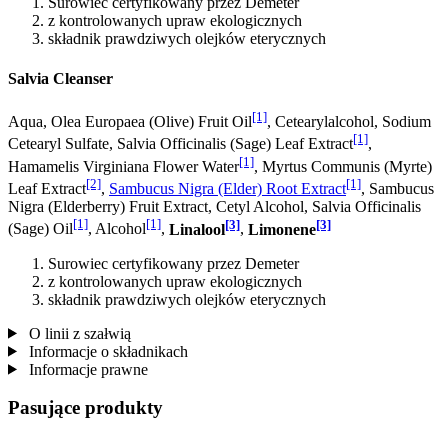
Surowiec certyfikowany przez Demeter
z kontrolowanych upraw ekologicznych
składnik prawdziwych olejków eterycznych
Salvia Cleanser
[1]
Aqua, Olea Europaea (Olive) Fruit Oil
, Cetearylalcohol, Sodium
[1]
Cetearyl Sulfate, Salvia Officinalis (Sage) Leaf Extract
,
[1]
Hamamelis Virginiana Flower Water
, Myrtus Communis (Myrte)
[2]
[1]
Leaf Extract
,
Sambucus Nigra (Elder) Root Extract
, Sambucus
Nigra (Elderberry) Fruit Extract, Cetyl Alcohol, Salvia Officinalis
[1]
[1]
[3]
[3]
(Sage) Oil
, Alcohol
,
Linalool
,
Limonene
Surowiec certyfikowany przez Demeter
z kontrolowanych upraw ekologicznych
składnik prawdziwych olejków eterycznych
O linii z szałwią
Informacje o składnikach
Informacje prawne
Pasujące produkty