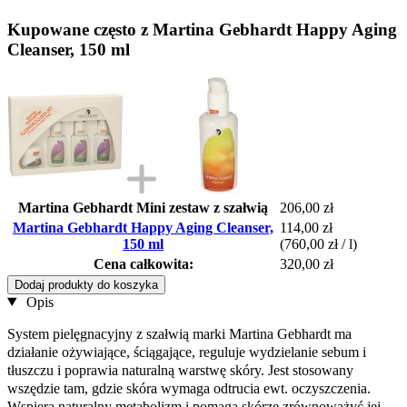
Kupowane często z Martina Gebhardt Happy Aging
Cleanser, 150 ml
Martina Gebhardt Mini zestaw z szałwią
206,00 zł
Martina Gebhardt Happy Aging Cleanser,
114,00 zł
150 ml
(760,00 zł / l)
Cena całkowita:
320,00 zł
Dodaj produkty do koszyka
Opis
System pielęgnacyjny z szałwią marki Martina
Gebhardt
ma
działanie ożywiające
, ściągające, reguluje wydzielanie sebum i
tłuszczu i poprawia naturalną warstwę skóry. Jest stosowany
wszędzie tam, gdzie skóra wymaga odtrucia ewt. oczyszczenia.
Wspiera naturalny metabolizm i pomaga skórze zrównoważyć jej