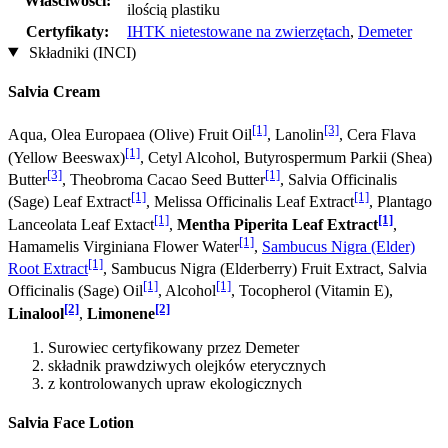
Właściwości:
ilością plastiku
Certyfikaty:
IHTK nietestowane na zwierzętach
,
Demeter
Składniki (INCI)
Salvia Cream
[1]
[3]
Aqua, Olea Europaea (Olive) Fruit Oil
, Lanolin
, Cera Flava
[1]
(Yellow Beeswax)
, Cetyl Alcohol, Butyrospermum Parkii (Shea)
[3]
[1]
Butter
, Theobroma Cacao Seed Butter
, Salvia Officinalis
[1]
[1]
(Sage) Leaf Extract
, Melissa Officinalis Leaf Extract
, Plantago
[1]
[1]
Lanceolata Leaf Extact
,
Mentha Piperita Leaf Extract
,
[1]
Hamamelis Virginiana Flower Water
,
Sambucus Nigra (Elder)
[1]
Root Extract
, Sambucus Nigra (Elderberry) Fruit Extract, Salvia
[1]
[1]
Officinalis (Sage) Oil
, Alcohol
, Tocopherol (Vitamin E),
[2]
[2]
Linalool
,
Limonene
Surowiec certyfikowany przez Demeter
składnik prawdziwych olejków eterycznych
z kontrolowanych upraw ekologicznych
Salvia Face Lotion