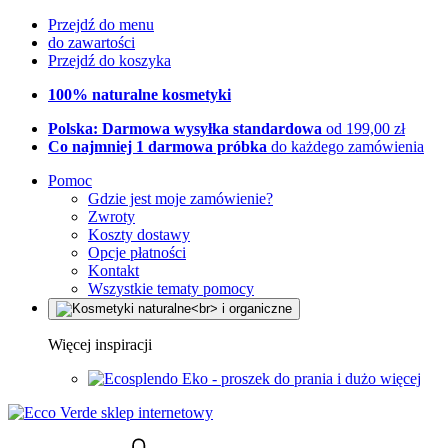
Przejdź do menu
do zawartości
Przejdź do koszyka
100% naturalne kosmetyki
Polska: Darmowa wysyłka standardowa
od 199,00 zł
Co najmniej 1 darmowa próbka
do każdego zamówienia
Pomoc
Gdzie jest moje zamówienie?
Zwroty
Koszty dostawy
Opcje płatności
Kontakt
Wszystkie tematy pomocy
Więcej inspiracji
Eko - proszek do prania i dużo więcej