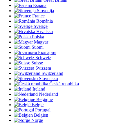
Great Britain
España
Slovenija
France
România
Sverige
Hrvatska
Polska
Magyar
Suomi
България
Schweiz
Suisse
Svizzera
Switzerland
Slovensko
Česká republika
Ireland
Nederland
Belgique
België
Portugal
Belgien
Norge