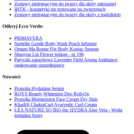
Zestawy pielęgnacyjne do twarzy dla skóry mieszanej
IHTK - kosmetyki nie testowane na zwierzętach
Zestawy pielęgnacyjne do twarzy dla skóry z trądzikiem
Odkryj Ecco Verde:
PRIMAVERA
Suntribe Gentle Body Wash Peach Infusion
Omum Ma Bonne Fée Body Konjac Sponge
Shaoyun Lip Flower tulipan - nr 196
Patyczki zapachowe Lavender Field Aroma Ambiance,
opakowanie uzupełniające
Nowości:
Propolia Hydrating Serum
ROYS Beauty Whitening Deo Roll-On
Propolia Moisturising Face Cream Dry Skin
Khadi® ChakraCurl Ayurvedic Curl Cream
LÉA NATURE SO BiO étic HYDRA Aloe Vera - Woda
termalna Spray