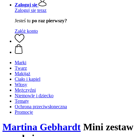
Zaloguj się
Zaloguj się teraz
Jesteś tu
po raz pierwszy?
Załóż konto
Marki
Twarz
Makijaż
Ciało i kąpiel
Włosy
Mężczyźni
Niemowlę i dziecko
Tematy
Ochrona przeciwsłoneczna
Promocje
Martina Gebhardt
Mini zestaw