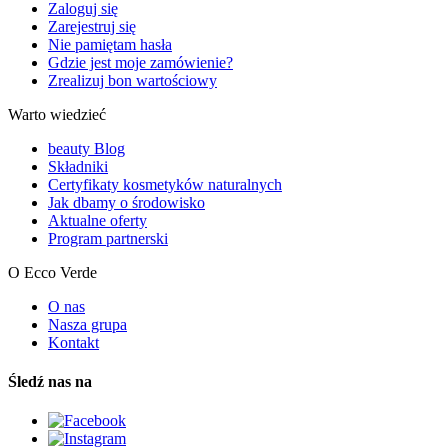
Zaloguj się
Zarejestruj się
Nie pamiętam hasła
Gdzie jest moje zamówienie?
Zrealizuj bon wartościowy
Warto wiedzieć
beauty Blog
Składniki
Certyfikaty kosmetyków naturalnych
Jak dbamy o środowisko
Aktualne oferty
Program partnerski
O Ecco Verde
O nas
Nasza grupa
Kontakt
Śledź nas na