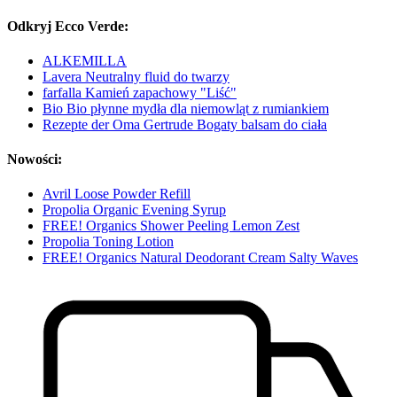
Odkryj Ecco Verde:
ALKEMILLA
Lavera Neutralny fluid do twarzy
farfalla Kamień zapachowy "Liść"
Bio Bio płynne mydła dla niemowląt z rumiankiem
Rezepte der Oma Gertrude Bogaty balsam do ciała
Nowości:
Avril Loose Powder Refill
Propolia Organic Evening Syrup
FREE! Organics Shower Peeling Lemon Zest
Propolia Toning Lotion
FREE! Organics Natural Deodorant Cream Salty Waves