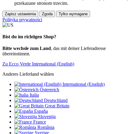
przekazane stronom trzecim.
Zapisz ustawienia
Zgoda
Tylko wymagane
Polityka prywatności
Bist du im richtigen Shop?
Bitte wechsle zum Land
, das mit deiner Lieferadresse
übereinstimmt.
Zu Ecco Verde International (English)
Anderes Lieferland wählen
International (English)
Österreich
Italia
Deutschland
Great Britain
España
Slovenija
France
România
Sverige