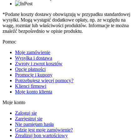
*Podane koszty dostawy obowiązują w przypadku standardowej
wysyłki. Mogą wystąpić dodatkowe opłaty, np. ze względu na
wagę, rozmiar lub właściwości produktów. Informacje te można
znaleźć bezpośrednio w opisie produktu.
Pomoc
Moje zamówienie
Wysyłka i dostawa
Zwroty i zwrot kosztów
Opcje płatności
Promocje i kupony
Potrzebujesz więcej pomocy?
Klienci firmowi
Moje konto klienta
Moje konto
Zaloguj się
Zarejestruj się
Nie pamiętam hasła
Gdzie jest moje zamówienie?
Zrealizuj bon wartościowy