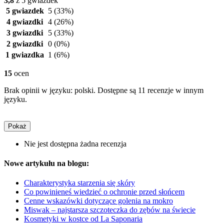
3,8
z 5 gwiazdek
5 gwiazdek
5
(33%)
4 gwiazdki
4
(26%)
3 gwiazdki
5
(33%)
2 gwiazdki
0
(0%)
1 gwiazdka
1
(6%)
15
ocen
Brak opinii w języku: polski. Dostępne są 11 recenzje w innym
języku.
Pokaż
Nie jest dostępna żadna recenzja
Nowe artykułu na blogu:
Charakterystyka starzenia się skóry
Co powinieneś wiedzieć o ochronie przed słońcem
Cenne wskazówki dotyczące golenia na mokro
Miswak – najstarsza szczoteczka do zębów na świecie
Kosmetyki w kostce od La Saponaria