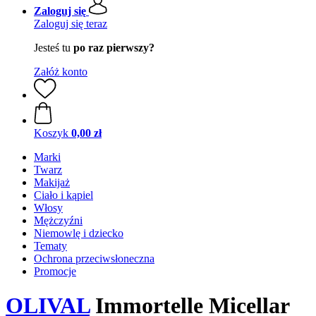
Zaloguj się
Zaloguj się teraz
Jesteś tu
po raz pierwszy?
Załóż konto
Koszyk
0,00 zł
Marki
Twarz
Makijaż
Ciało i kąpiel
Włosy
Mężczyźni
Niemowlę i dziecko
Tematy
Ochrona przeciwsłoneczna
Promocje
OLIVAL
Immortelle Micellar