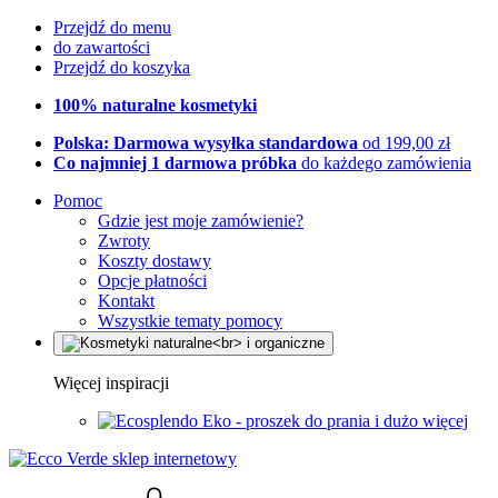
Przejdź do menu
do zawartości
Przejdź do koszyka
100% naturalne kosmetyki
Polska: Darmowa wysyłka standardowa
od 199,00 zł
Co najmniej 1 darmowa próbka
do każdego zamówienia
Pomoc
Gdzie jest moje zamówienie?
Zwroty
Koszty dostawy
Opcje płatności
Kontakt
Wszystkie tematy pomocy
Więcej inspiracji
Eko - proszek do prania i dużo więcej